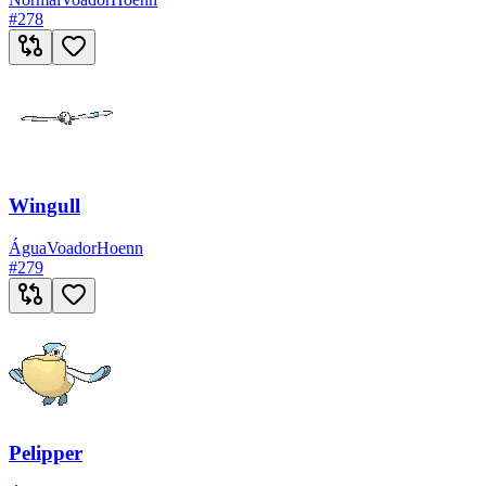
#
278
Wingull
Água
Voador
Hoenn
#
279
Pelipper