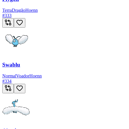
Terra
Dragão
Hoenn
#
333
Swablu
Normal
Voador
Hoenn
#
334