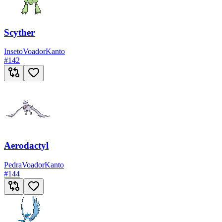
Scyther
Inseto
Voador
Kanto
#
142
Aerodactyl
Pedra
Voador
Kanto
#
144