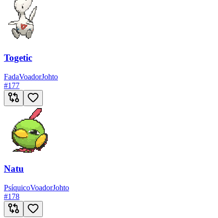
Togetic
Fada
Voador
Johto
#
177
Natu
Psíquico
Voador
Johto
#
178