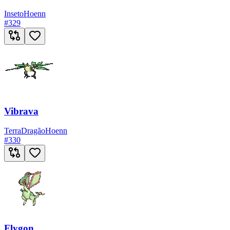
Inseto
Hoenn
#
329
Vibrava
Terra
Dragão
Hoenn
#
330
Flygon