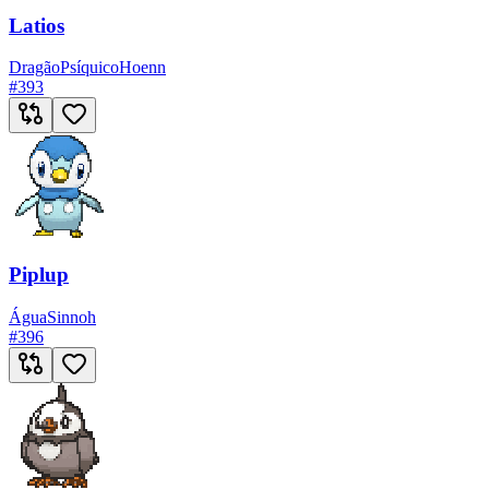
Latios
Dragão
Psíquico
Hoenn
#
393
Piplup
Água
Sinnoh
#
396