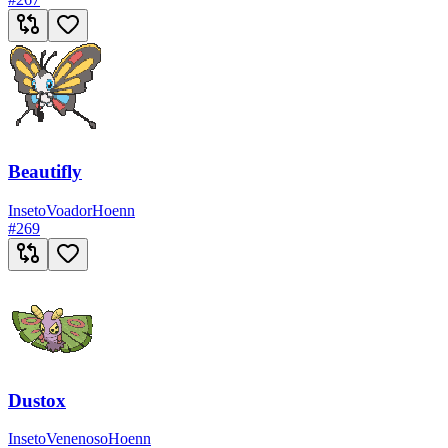
Beautifly
Inseto
Voador
Hoenn
#
269
Dustox
Inseto
Venenoso
Hoenn