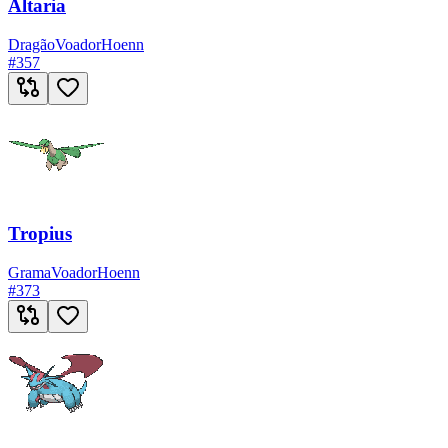
Altaria
Dragão
Voador
Hoenn
#
357
Tropius
Grama
Voador
Hoenn
#
373