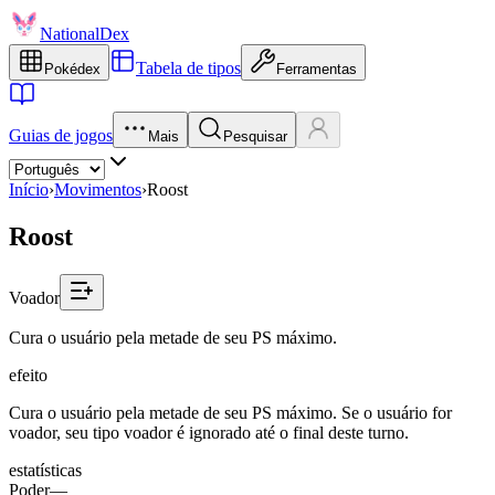
NationalDex
Tabela de tipos
Pokédex
Ferramentas
Guias de jogos
Mais
Pesquisar
Início
›
Movimentos
›
Roost
Roost
Voador
Cura o usuário pela metade de seu PS máximo.
efeito
Cura o usuário pela metade de seu PS máximo. Se o usuário for
voador, seu tipo voador é ignorado até o final deste turno.
estatísticas
Poder
—