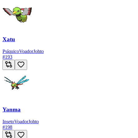
Xatu
Psíquico
Voador
Johto
#
193
Yanma
Inseto
Voador
Johto
#
198