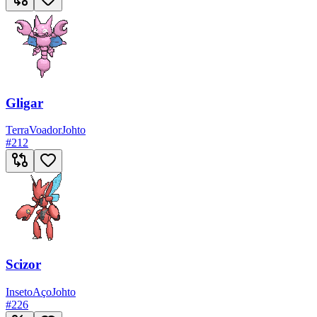
Gligar
Terra
Voador
Johto
#
212
Scizor
Inseto
Aço
Johto
#
226