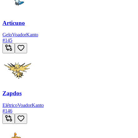
Articuno
Gelo
Voador
Kanto
#
145
Zapdos
Elétrico
Voador
Kanto
#
146