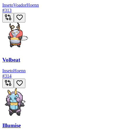
Inseto
Voador
Hoenn
#
313
Volbeat
Inseto
Hoenn
#
314
Illumise