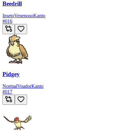
Beedrill
Inseto
Venenoso
Kanto
#
016
Pidgey
Normal
Voador
Kanto
#
017