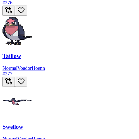
#
276
Taillow
Normal
Voador
Hoenn
#
277
Swellow
Normal
Voador
Hoenn