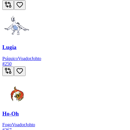
Lugia
Psíquico
Voador
Johto
#
250
Ho-Oh
Fogo
Voador
Johto
#
267