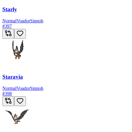
Starly
Normal
Voador
Sinnoh
#
397
Staravia
Normal
Voador
Sinnoh
#
398