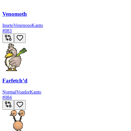
Venomoth
Inseto
Venenoso
Kanto
#
083
Farfetch’d
Normal
Voador
Kanto
#
084