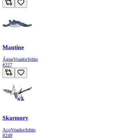
Mantine
Água
Voador
Johto
#
227
Skarmory
Aço
Voador
Johto
#
249