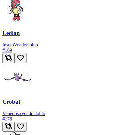
Ledian
Inseto
Voador
Johto
#
169
Crobat
Venenoso
Voador
Johto
#
176