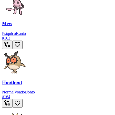
Mew
Psíquico
Kanto
#
163
Hoothoot
Normal
Voador
Johto
#
164