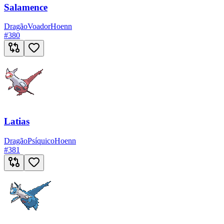
Salamence
Dragão
Voador
Hoenn
#
380
Latias
Dragão
Psíquico
Hoenn
#
381