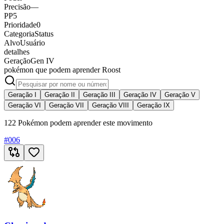
Precisão
—
PP
5
Prioridade
0
Categoria
Status
Alvo
Usuário
detalhes
Geração
Gen IV
pokémon que podem aprender Roost
Geração I
Geração II
Geração III
Geração IV
Geração V
Geração VI
Geração VII
Geração VIII
Geração IX
122 Pokémon podem aprender este movimento
#
006