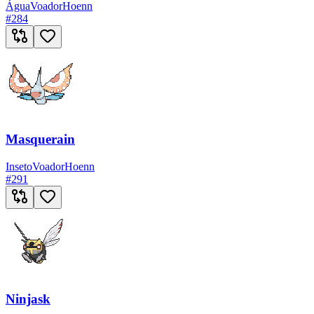
Água
Voador
Hoenn
#
284
Masquerain
Inseto
Voador
Hoenn
#
291
Ninjask