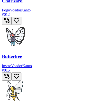
Charizard
Fogo
Voador
Kanto
#
012
Butterfree
Inseto
Voador
Kanto
#
015