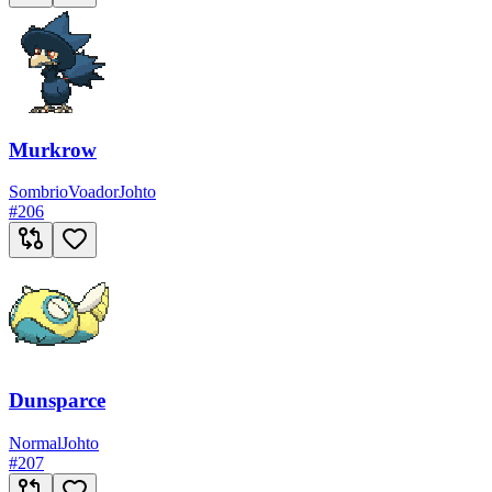
Murkrow
Sombrio
Voador
Johto
#
206
Dunsparce
Normal
Johto
#
207