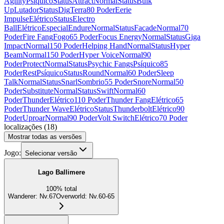
Agility
Psíquico
Status
Attract
Normal
Status
Bulk
Up
Lutador
Status
Dig
Terra
80 Poder
Eerie
Impulse
Elétrico
Status
Electro
Ball
Elétrico
Especial
Endure
Normal
Status
Facade
Normal
70
Poder
Fire Fang
Fogo
65 Poder
Focus Energy
Normal
Status
Giga
Impact
Normal
150 Poder
Helping Hand
Normal
Status
Hyper
Beam
Normal
150 Poder
Hyper Voice
Normal
90
Poder
Protect
Normal
Status
Psychic Fangs
Psíquico
85
Poder
Rest
Psíquico
Status
Round
Normal
60 Poder
Sleep
Talk
Normal
Status
Snarl
Sombrio
55 Poder
Snore
Normal
50
Poder
Substitute
Normal
Status
Swift
Normal
60
Poder
Thunder
Elétrico
110 Poder
Thunder Fang
Elétrico
65
Poder
Thunder Wave
Elétrico
Status
Thunderbolt
Elétrico
90
Poder
Uproar
Normal
90 Poder
Volt Switch
Elétrico
70 Poder
localizações
(
18
)
Mostrar todas as versões
Jogo:
Selecionar versão
Lago Ballimere
100
%
total
Wanderer
:
Nv.67
Overworld
:
Nv.60-65