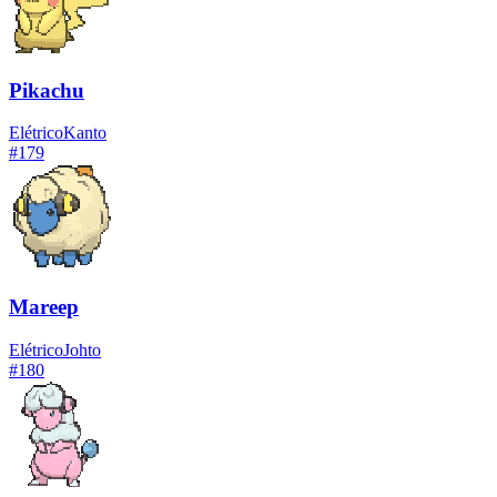
Pikachu
Elétrico
Kanto
#
179
Mareep
Elétrico
Johto
#
180