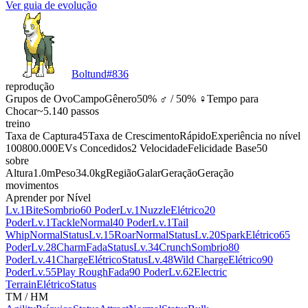
Ver guia de evolução
Boltund
#
836
reprodução
Grupos de Ovo
Campo
Gênero
50% ♂ / 50% ♀
Tempo para
Chocar
~5.140 passos
treino
Taxa de Captura
45
Taxa de Crescimento
Rápido
Experiência no nível
100
800.000
EVs Concedidos
2 Velocidade
Felicidade Base
50
sobre
Altura
1.0m
Peso
34.0kg
Região
Galar
Geração
Geração
movimentos
Aprender por Nível
Lv.1
Bite
Sombrio
60 Poder
Lv.1
Nuzzle
Elétrico
20
Poder
Lv.1
Tackle
Normal
40 Poder
Lv.1
Tail
Whip
Normal
Status
Lv.15
Roar
Normal
Status
Lv.20
Spark
Elétrico
65
Poder
Lv.28
Charm
Fada
Status
Lv.34
Crunch
Sombrio
80
Poder
Lv.41
Charge
Elétrico
Status
Lv.48
Wild Charge
Elétrico
90
Poder
Lv.55
Play Rough
Fada
90 Poder
Lv.62
Electric
Terrain
Elétrico
Status
TM / HM