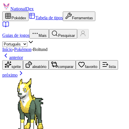
NationalDex
Tabela de tipos
Pokédex
Ferramentas
Guias de jogos
Mais
Pesquisar
Início
›
Pokémon
›
Boltund
anterior
sprite
aleatório
comparar
favorito
lista
próximo