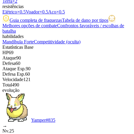
Terra
×2
resistências
Elétrico
×0.5
Voador
×0.5
Aço
×0.5
Guia completa de fraquezas
Tabela de dano por tipos
Melhores opções de combate
Confrontos favoráveis / escolhas de
batalha
habilidades
Mandíbula Forte
Competitividade
(oculta)
Estatísticas Base
HP
69
Ataque
90
Defesa
60
Ataque Esp.
90
Defesa Esp.
60
Velocidade
121
Total
490
evolução
Yamper
#
835
→
Nv.25