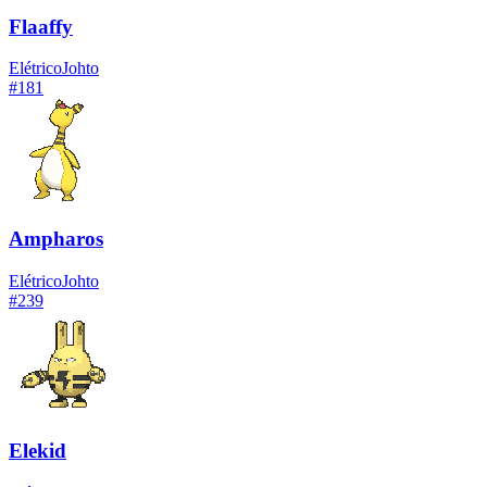
Flaaffy
Elétrico
Johto
#
181
Ampharos
Elétrico
Johto
#
239
Elekid