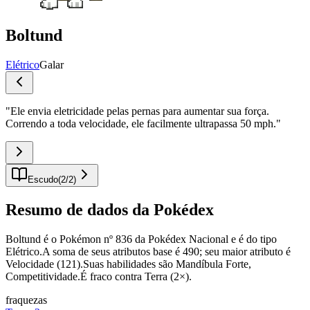
Boltund
Elétrico
Galar
"
Ele envia eletricidade pelas pernas para aumentar sua força.
Correndo a toda velocidade, ele facilmente ultrapassa 50 mph.
"
Escudo
(
2
/
2
)
Resumo de dados da Pokédex
Boltund é o Pokémon nº 836 da Pokédex Nacional e é do tipo
Elétrico.A soma de seus atributos base é 490; seu maior atributo é
Velocidade (121).Suas habilidades são Mandíbula Forte,
Competitividade.É fraco contra Terra (2×).
fraquezas