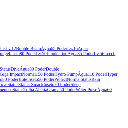
tus
Lv.12
Bubble Beam
Água
65 Poder
Lv.16
Aqua
unge
Inseto
80 Poder
Lv.50
Liquidation
Água
85 Poder
Lv.56
Leech
Status
Dive
Água
80 Poder
Double
Giga Impact
Normal
150 Poder
Hydro Pump
Água
110 Poder
Hyper
so
80 Poder
Bote
Inseto
50 Poder
Protect
Normal
Status
Rain
rmal
Status
Skitter Smack
Inseto
70 Poder
Sleep
nenoso
Status
Trilha Aberta
Grama
50 Poder
Water Pulse
Água
60