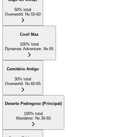
50
%
total
Overworld
:
Nv.55-60
Covil Max
100
%
total
Dynamax Adventure
:
Nv.65
Cemitério Antigo
30
%
total
Overworld
:
Nv.60-65
Deserto Pedregoso (Principal)
100
%
total
Wanderer
:
Nv.36-60