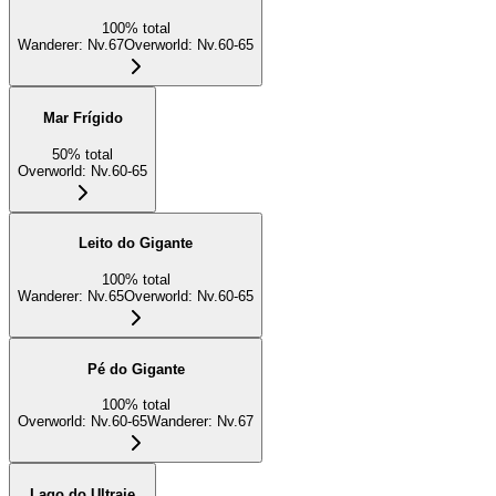
100
%
total
Wanderer
:
Nv.67
Overworld
:
Nv.60-65
Mar Frígido
50
%
total
Overworld
:
Nv.60-65
Leito do Gigante
100
%
total
Wanderer
:
Nv.65
Overworld
:
Nv.60-65
Pé do Gigante
100
%
total
Overworld
:
Nv.60-65
Wanderer
:
Nv.67
Lago do Ultraje