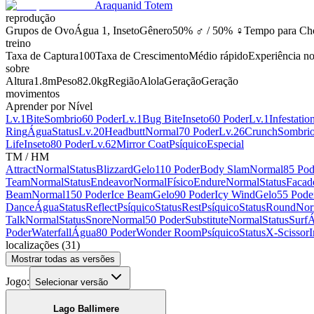
Araquanid Totem
reprodução
Grupos de Ovo
Água 1, Inseto
Gênero
50% ♂ / 50% ♀
Tempo para Ch
treino
Taxa de Captura
100
Taxa de Crescimento
Médio rápido
Experiência no
sobre
Altura
1.8m
Peso
82.0kg
Região
Alola
Geração
Geração
movimentos
Aprender por Nível
Lv.1
Bite
Sombrio
60 Poder
Lv.1
Bug Bite
Inseto
60 Poder
Lv.1
Infestatio
Ring
Água
Status
Lv.20
Headbutt
Normal
70 Poder
Lv.26
Crunch
Sombri
Life
Inseto
80 Poder
Lv.62
Mirror Coat
Psíquico
Especial
TM / HM
Attract
Normal
Status
Blizzard
Gelo
110 Poder
Body Slam
Normal
85 Pod
Team
Normal
Status
Endeavor
Normal
Físico
Endure
Normal
Status
Facad
Beam
Normal
150 Poder
Ice Beam
Gelo
90 Poder
Icy Wind
Gelo
55 Pode
Dance
Água
Status
Reflect
Psíquico
Status
Rest
Psíquico
Status
Round
Nor
Talk
Normal
Status
Snore
Normal
50 Poder
Substitute
Normal
Status
Surf
Á
Poder
Waterfall
Água
80 Poder
Wonder Room
Psíquico
Status
X-Scissor
I
localizações
(
31
)
Mostrar todas as versões
Jogo:
Selecionar versão
Lago Ballimere