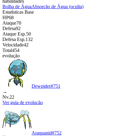
habilidades
Bolha de Água
Absorção de Água
(oculta)
Estatísticas Base
HP
68
Ataque
70
Defesa
92
Ataque Esp.
50
Defesa Esp.
132
Velocidade
42
Total
454
evolução
Dewpider
#
751
→
Nv.22
Ver guia de evolução
Araquanid
#
752