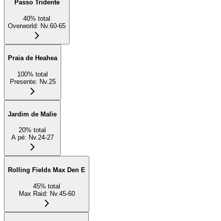
Passo Tridente
40
%
total
Overworld
:
Nv.60-65
Praia de Heahea
100
%
total
Presente
:
Nv.25
Jardim de Malie
20
%
total
A pé
:
Nv.24-27
Rolling Fields Max Den E
45
%
total
Max Raid
:
Nv.45-60