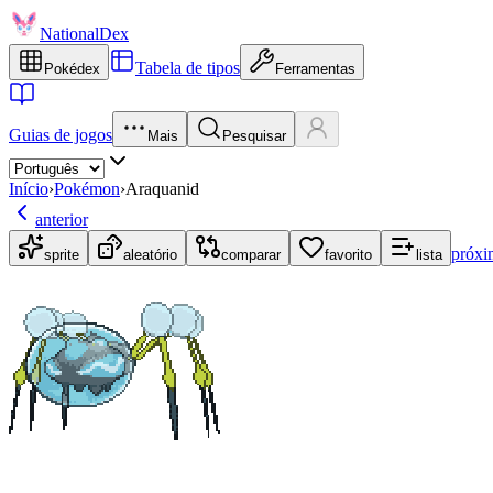
NationalDex
Tabela de tipos
Pokédex
Ferramentas
Guias de jogos
Mais
Pesquisar
Início
›
Pokémon
›
Araquanid
anterior
próxi
sprite
aleatório
comparar
favorito
lista