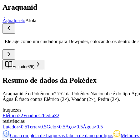
Araquanid
Água
Inseto
Alola
"
Ele age como um cuidador para Dewpider, colocando-os dentro de su
Escudo
(
6
/
6
)
Resumo de dados da Pokédex
Araquanid é o Pokémon nº 752 da Pokédex Nacional e é do tipo Água /
Água.É fraco contra Elétrico (2×), Voador (2×), Pedra (2×).
fraquezas
Elétrico
×2
Voador
×2
Pedra
×2
resistências
Lutador
×0.5
Terra
×0.5
Gelo
×0.5
Aço
×0.5
Água
×0.5
Guia completa de fraquezas
Tabela de dano por tipos
Melhores