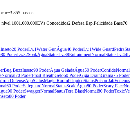
ocar
~3.855 passos
 nível 100
1.000.000
EVs Concedidos
2 Defesa Esp.
Felicidade Base
70
n
Inseto
20 Poder
Lv.1
Water Gun
Água
40 Poder
Lv.1
Wide Guard
Pedra
Sta
o
80 Poder
Lv.32
Soak
Água
Status
Lv.38
Entrainment
Normal
Status
Lv.44
L
er
Bug Buzz
Inseto
90 Poder
Água Gelada
Água
50 Poder
Confide
Normal
e
Normal
70 Poder
Frost Breath
Gelo
60 Poder
Giga Drain
Grama
75 Poder
r
Iron Defense
Aço
Status
Magic Room
Psíquico
Status
Poison Jab
Veneno
mal
60 Poder
Safeguard
Normal
Status
Scald
Água
80 Poder
Scary Face
No
gua
90 Poder
Swagger
Normal
Status
Tera Blast
Normal
80 Poder
Toxic
Ve
nseto
80 Poder