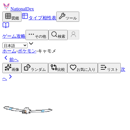
NationalDex
タイプ相性表
図鑑
ツール
ゲーム攻略
その他
検索
ホーム
›
ポケモン
›
キャモメ
前へ
次
画像
ランダム
比較
お気に入り
リスト
へ