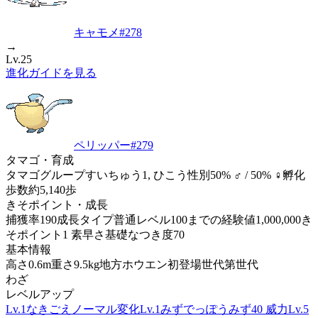
キャモメ
#
278
→
Lv.25
進化ガイドを見る
ペリッパー
#
279
タマゴ・育成
タマゴグループ
すいちゅう1, ひこう
性別
50% ♂ / 50% ♀
孵化
歩数
約5,140歩
きそポイント・成長
捕獲率
190
成長タイプ
普通
レベル100までの経験値
1,000,000
き
そポイント
1 素早さ
基礎なつき度
70
基本情報
高さ
0.6m
重さ
9.5kg
地方
ホウエン
初登場世代
第世代
わざ
レベルアップ
Lv.1
なきごえ
ノーマル
変化
Lv.1
みずでっぽう
みず
40 威力
Lv.5