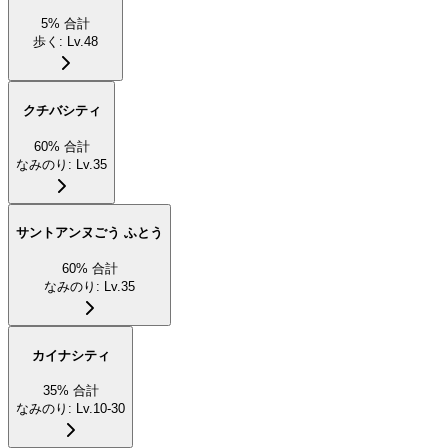
5
%
合計
歩く
:
Lv.48
クチバシティ
60
%
合計
なみのり
:
Lv.35
サントアンヌごう ふとう
60
%
合計
なみのり
:
Lv.35
カイナシティ
35
%
合計
なみのり
:
Lv.10-30