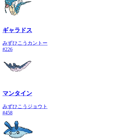
ギャラドス
みず
ひこう
カントー
#
226
マンタイン
みず
ひこう
ジョウト
#
458