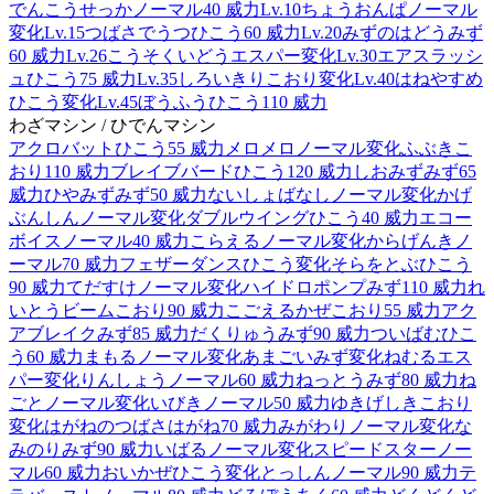
でんこうせっか
ノーマル
40 威力
Lv.10
ちょうおんぱ
ノーマル
変化
Lv.15
つばさでうつ
ひこう
60 威力
Lv.20
みずのはどう
みず
60 威力
Lv.26
こうそくいどう
エスパー
変化
Lv.30
エアスラッシ
ュ
ひこう
75 威力
Lv.35
しろいきり
こおり
変化
Lv.40
はねやすめ
ひこう
変化
Lv.45
ぼうふう
ひこう
110 威力
わざマシン / ひでんマシン
アクロバット
ひこう
55 威力
メロメロ
ノーマル
変化
ふぶき
こ
おり
110 威力
ブレイブバード
ひこう
120 威力
しおみず
みず
65
威力
ひやみず
みず
50 威力
ないしょばなし
ノーマル
変化
かげ
ぶんしん
ノーマル
変化
ダブルウイング
ひこう
40 威力
エコー
ボイス
ノーマル
40 威力
こらえる
ノーマル
変化
からげんき
ノ
ーマル
70 威力
フェザーダンス
ひこう
変化
そらをとぶ
ひこう
90 威力
てだすけ
ノーマル
変化
ハイドロポンプ
みず
110 威力
れ
いとうビーム
こおり
90 威力
こごえるかぜ
こおり
55 威力
アク
アブレイク
みず
85 威力
だくりゅう
みず
90 威力
ついばむ
ひこ
う
60 威力
まもる
ノーマル
変化
あまごい
みず
変化
ねむる
エス
パー
変化
りんしょう
ノーマル
60 威力
ねっとう
みず
80 威力
ね
ごと
ノーマル
変化
いびき
ノーマル
50 威力
ゆきげしき
こおり
変化
はがねのつばさ
はがね
70 威力
みがわり
ノーマル
変化
な
みのり
みず
90 威力
いばる
ノーマル
変化
スピードスター
ノー
マル
60 威力
おいかぜ
ひこう
変化
とっしん
ノーマル
90 威力
テ