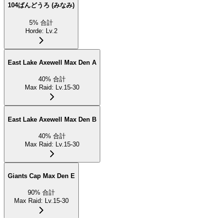
104ばんどうろ (みなみ)
5
%
合計
Horde
:
Lv.2
East Lake Axewell Max Den A
40
%
合計
Max Raid
:
Lv.15-30
East Lake Axewell Max Den B
40
%
合計
Max Raid
:
Lv.15-30
Giants Cap Max Den E
90
%
合計
Max Raid
:
Lv.15-30