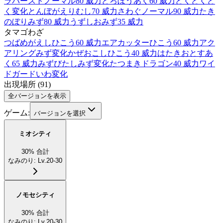
ラバースト
ノーマル
80 威力
どろぼう
あく
60 威力
どくどく
ど
く
変化
とんぼがえり
むし
70 威力
さわぐ
ノーマル
90 威力
たき
のぼり
みず
80 威力
うずしお
みず
35 威力
タマゴわざ
つばめがえし
ひこう
60 威力
エアカッター
ひこう
60 威力
アク
アリング
みず
変化
かぜおこし
ひこう
40 威力
はたきおとす
あ
く
65 威力
みずびたし
みず
変化
たつまき
ドラゴン
40 威力
ワイ
ドガード
いわ
変化
出現場所
(
91
)
全バージョンを表示
ゲーム:
バージョンを選択
ミオシティ
30
%
合計
なみのり
:
Lv.20-30
ノモセシティ
30
%
合計
なみのり
:
Lv.20-30