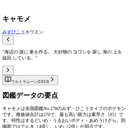
キャモメ
みず
ひこう
ホウエン
"
海辺の 崖に 巣を作る。 大好物の ヨワシを 探し 海の 上を
旋回 している。
"
ウルトラムーン
(
13
/
13
)
図鑑データの要点
キャモメは全国図鑑No.278のみず・ひこうタイプのポケモン
です。種族値合計は270で、最も高い能力は素早さ（85）で
す。特性はするどいめ・うるおいボディ・あめうけざら。防
御面ではでんき（4倍）、いわ（2倍）が弱点です。