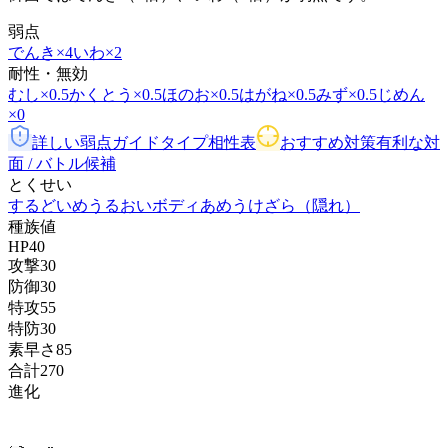
弱点
でんき
×4
いわ
×2
耐性・無効
むし
×0.5
かくとう
×0.5
ほのお
×0.5
はがね
×0.5
みず
×0.5
じめん
×0
詳しい弱点ガイド
タイプ相性表
おすすめ対策
有利な対
面 / バトル候補
とくせい
するどいめ
うるおいボディ
あめうけざら
（隠れ）
種族値
HP
40
攻撃
30
防御
30
特攻
55
特防
30
素早さ
85
合計
270
進化