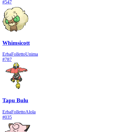
#
547
Whimsicott
Erba
Folletto
Unima
#
787
Tapu Bulu
Erba
Folletto
Alola
#
035