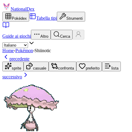
NationalDex
Tabella tipi
Pokédex
Strumenti
Guide ai giochi
Altro
Cerca
Home
›
Pokémon
›
Shiinotic
precedente
sprite
casuale
confronta
preferito
lista
successivo