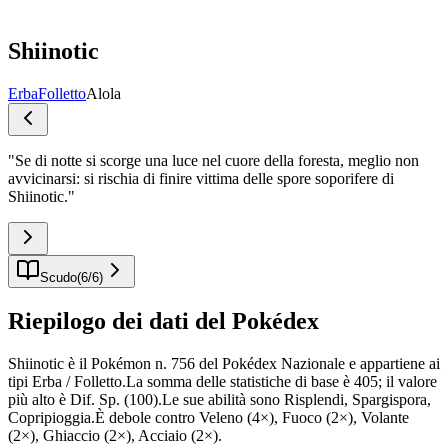
Shiinotic
Erba
Folletto
Alola
"
Se di notte si scorge una luce nel cuore della foresta, meglio non
avvicinarsi: si rischia di finire vittima delle spore soporifere di
Shiinotic.
"
Scudo
(
6
/
6
)
Riepilogo dei dati del Pokédex
Shiinotic è il Pokémon n. 756 del Pokédex Nazionale e appartiene ai
tipi Erba / Folletto.La somma delle statistiche di base è 405; il valore
più alto è Dif. Sp. (100).Le sue abilità sono Risplendi, Spargispora,
Copripioggia.È debole contro Veleno (4×), Fuoco (2×), Volante
(2×), Ghiaccio (2×), Acciaio (2×).