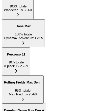
100
%
totale
Wanderer
:
Lv.56-60
Tana Max
100
%
totale
Dynamax Adventure
:
Lv.65
Percorso 11
10
%
totale
A piedi
:
Lv.26-29
Rolling Fields Max Den I
95
%
totale
Max Raid
:
Lv.25-60
Dappled Grove Max Den A