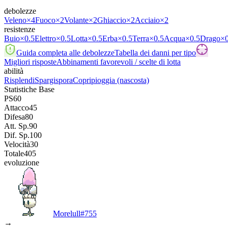
debolezze
Veleno
×4
Fuoco
×2
Volante
×2
Ghiaccio
×2
Acciaio
×2
resistenze
Buio
×0.5
Elettro
×0.5
Lotta
×0.5
Erba
×0.5
Terra
×0.5
Acqua
×0.5
Drago
×
Guida completa alle debolezze
Tabella dei danni per tipo
Migliori risposte
Abbinamenti favorevoli / scelte di lotta
abilità
Risplendi
Spargispora
Copripioggia
(nascosta)
Statistiche Base
PS
60
Attacco
45
Difesa
80
Att. Sp.
90
Dif. Sp.
100
Velocità
30
Totale
405
evoluzione
Morelull
#
755
→