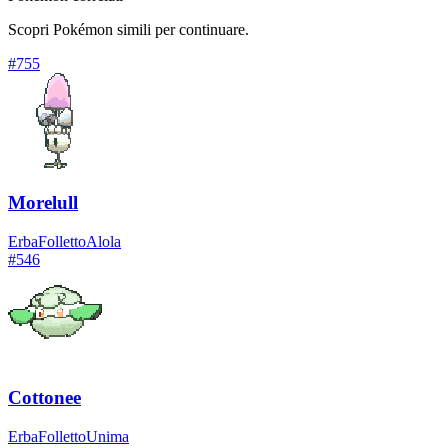
Scopri Pokémon simili per continuare.
#
755
Morelull
Erba
Folletto
Alola
#
546
Cottonee
Erba
Folletto
Unima