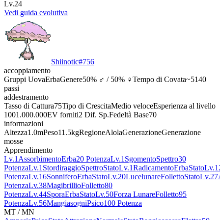
Lv.24
Vedi guida evolutiva
Shiinotic
#
756
accoppiamento
Gruppi Uova
Erba
Genere
50% ♂ / 50% ♀
Tempo di Covata
~5140
passi
addestramento
Tasso di Cattura
75
Tipo di Crescita
Medio veloce
Esperienza al livello
100
1.000.000
EV forniti
2 Dif. Sp.
Fedeltà Base
70
informazioni
Altezza
1.0m
Peso
11.5kg
Regione
Alola
Generazione
Generazione
mosse
Apprendimento
Lv.1
Assorbimento
Erba
20 Potenza
Lv.1
Sgomento
Spettro
30
Potenza
Lv.1
Stordiraggio
Spettro
Stato
Lv.1
Radicamento
Erba
Stato
Lv.1
Potenza
Lv.16
Sonnifero
Erba
Stato
Lv.20
Lucelunare
Folletto
Stato
Lv.27
Potenza
Lv.38
Magibrillio
Folletto
80
Potenza
Lv.44
Spora
Erba
Stato
Lv.50
Forza Lunare
Folletto
95
Potenza
Lv.56
Mangiasogni
Psico
100 Potenza
MT / MN