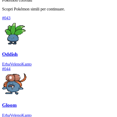
Pokémon correlati
Scopri Pokémon simili per continuare.
#
043
Oddish
Erba
Veleno
Kanto
#
044
Gloom
Erba
Veleno
Kanto