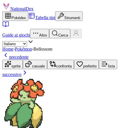
NationalDex
Tabella tipi
Pokédex
Strumenti
Guide ai giochi
Altro
Cerca
Home
›
Pokémon
›
Bellossom
precedente
sprite
casuale
confronta
preferito
lista
successivo