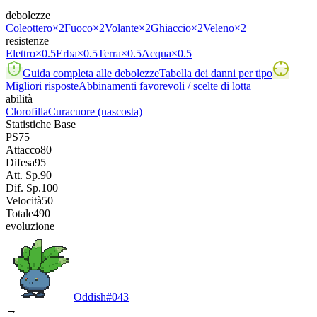
debolezze
Coleottero
×2
Fuoco
×2
Volante
×2
Ghiaccio
×2
Veleno
×2
resistenze
Elettro
×0.5
Erba
×0.5
Terra
×0.5
Acqua
×0.5
Guida completa alle debolezze
Tabella dei danni per tipo
Migliori risposte
Abbinamenti favorevoli / scelte di lotta
abilità
Clorofilla
Curacuore
(nascosta)
Statistiche Base
PS
75
Attacco
80
Difesa
95
Att. Sp.
90
Dif. Sp.
100
Velocità
50
Totale
490
evoluzione
Oddish
#
043
→