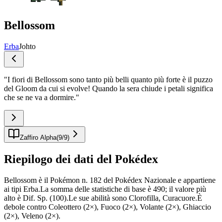
Bellossom
Erba
Johto
"
I fiori di Bellossom sono tanto più belli quanto più forte è il puzzo
del Gloom da cui si evolve! Quando la sera chiude i petali significa
che se ne va a dormire.
"
Zaffiro Alpha
(
9
/
9
)
Riepilogo dei dati del Pokédex
Bellossom è il Pokémon n. 182 del Pokédex Nazionale e appartiene
ai tipi Erba.La somma delle statistiche di base è 490; il valore più
alto è Dif. Sp. (100).Le sue abilità sono Clorofilla, Curacuore.È
debole contro Coleottero (2×), Fuoco (2×), Volante (2×), Ghiaccio
(2×), Veleno (2×).