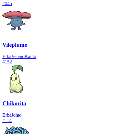
#
045
Vileplume
Erba
Veleno
Kanto
#
152
Chikorita
Erba
Johto
#
114