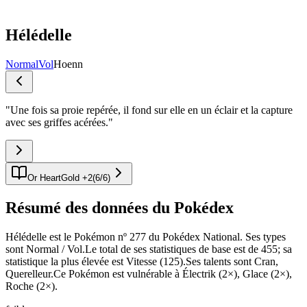
Hélédelle
Normal
Vol
Hoenn
"
Une fois sa proie repérée, il fond sur elle en un éclair et la capture
avec ses griffes acérées.
"
Or HeartGold +2
(
6
/
6
)
Résumé des données du Pokédex
Hélédelle est le Pokémon nº 277 du Pokédex National. Ses types
sont Normal / Vol.Le total de ses statistiques de base est de 455; sa
statistique la plus élevée est Vitesse (125).Ses talents sont Cran,
Querelleur.Ce Pokémon est vulnérable à Électrik (2×), Glace (2×),
Roche (2×).