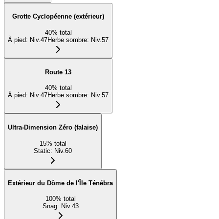
Grotte Cyclopéenne (extérieur)
40
%
total
À pied
:
Niv.47
Herbe sombre
:
Niv.57
Route 13
40
%
total
À pied
:
Niv.47
Herbe sombre
:
Niv.57
Ultra-Dimension Zéro (falaise)
15
%
total
Static
:
Niv.60
Extérieur du Dôme de l'Île Ténébra
100
%
total
Snag
:
Niv.43