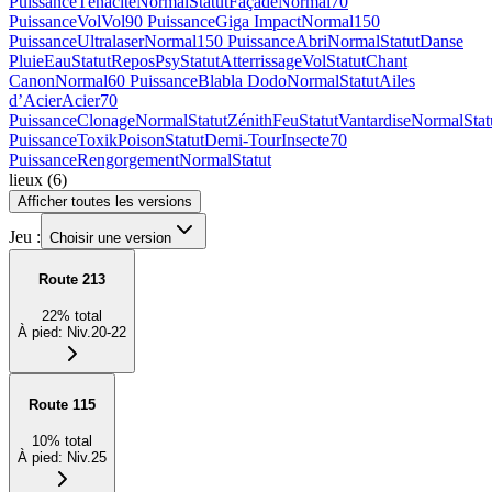
Puissance
Ténacité
Normal
Statut
Façade
Normal
70
Puissance
Vol
Vol
90 Puissance
Giga Impact
Normal
150
Puissance
Ultralaser
Normal
150 Puissance
Abri
Normal
Statut
Danse
Pluie
Eau
Statut
Repos
Psy
Statut
Atterrissage
Vol
Statut
Chant
Canon
Normal
60 Puissance
Blabla Dodo
Normal
Statut
Ailes
d’Acier
Acier
70
Puissance
Clonage
Normal
Statut
Zénith
Feu
Statut
Vantardise
Normal
Stat
Puissance
Toxik
Poison
Statut
Demi-Tour
Insecte
70
Puissance
Rengorgement
Normal
Statut
lieux
(
6
)
Afficher toutes les versions
Jeu :
Choisir une version
Route 213
22
%
total
À pied
:
Niv.20-22
Route 115
10
%
total
À pied
:
Niv.25