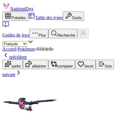
NationalDex
Table des types
Pokédex
Outils
Guides de jeux
Plus
Recherche
Accueil
›
Pokémon
›
Hélédelle
précédent
sprite
aléatoire
comparer
favori
liste
suivant