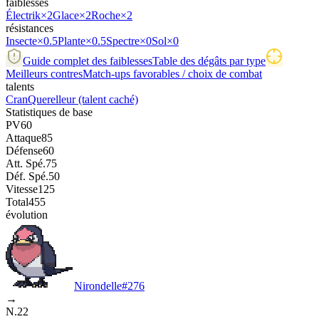
faiblesses
Électrik
×2
Glace
×2
Roche
×2
résistances
Insecte
×0.5
Plante
×0.5
Spectre
×0
Sol
×0
Guide complet des faiblesses
Table des dégâts par type
Meilleurs contres
Match-ups favorables / choix de combat
talents
Cran
Querelleur
(talent caché)
Statistiques de base
PV
60
Attaque
85
Défense
60
Att. Spé.
75
Déf. Spé.
50
Vitesse
125
Total
455
évolution
Nirondelle
#
276
→
N.22