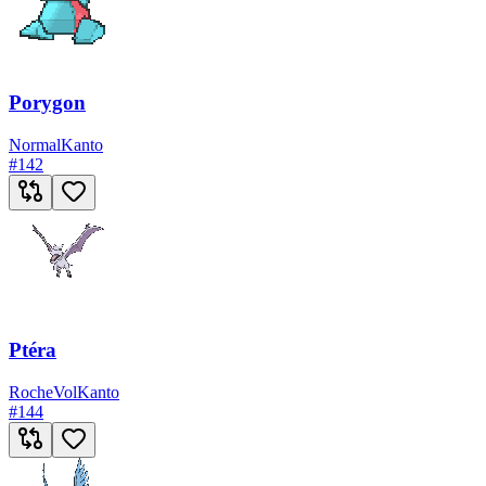
Porygon
Normal
Kanto
#
142
Ptéra
Roche
Vol
Kanto
#
144