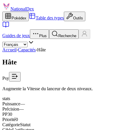
NationalDex
Table des types
Pokédex
Outils
Guides de jeux
Plus
Recherche
Accueil
›
Capacités
›
Hâte
Hâte
Psy
Augmente la Vitesse du lanceur de deux niveaux.
stats
Puissance
—
Précision
—
PP
30
Priorité
0
Catégorie
Statut
Cible
L’utilisateur