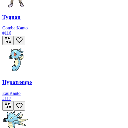
Tygnon
Combat
Kanto
#
116
Hypotrempe
Eau
Kanto
#
117