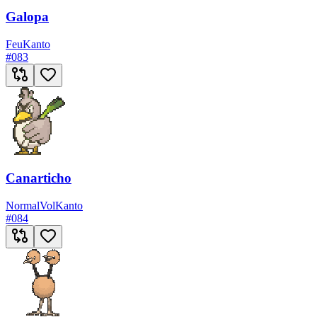
Galopa
Feu
Kanto
#
083
Canarticho
Normal
Vol
Kanto
#
084