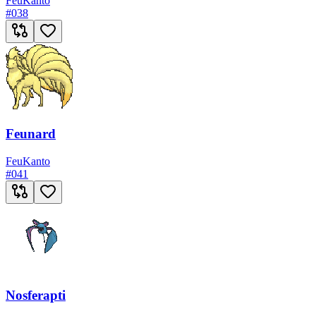
Feu
Kanto
#
038
Feunard
Feu
Kanto
#
041
Nosferapti