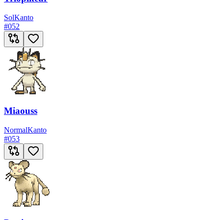
Sol
Kanto
#
052
Miaouss
Normal
Kanto
#
053