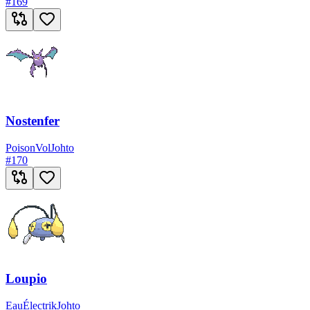
#
169
Nostenfer
Poison
Vol
Johto
#
170
Loupio
Eau
Électrik
Johto