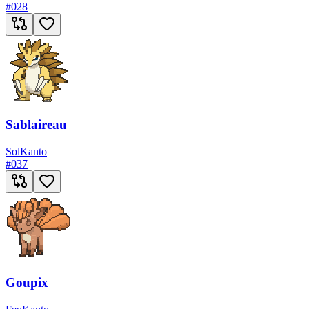
#
028
Sablaireau
Sol
Kanto
#
037
Goupix