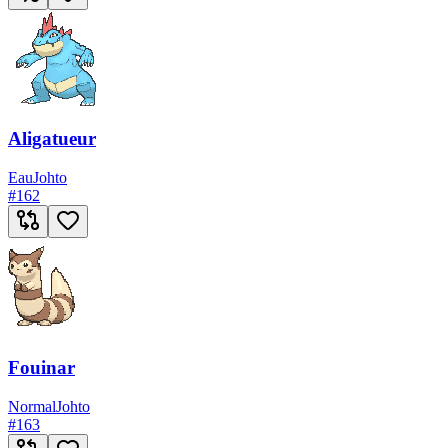
Aligatueur
Eau
Johto
#
162
Fouinar
Normal
Johto
#
163