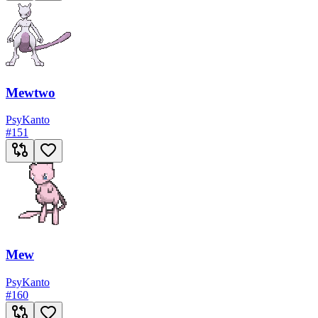
Mewtwo
Psy
Kanto
#
151
Mew
Psy
Kanto
#
160