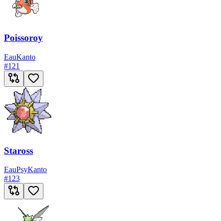
Poissoroy
Eau
Kanto
#
121
Staross
Eau
Psy
Kanto
#
123