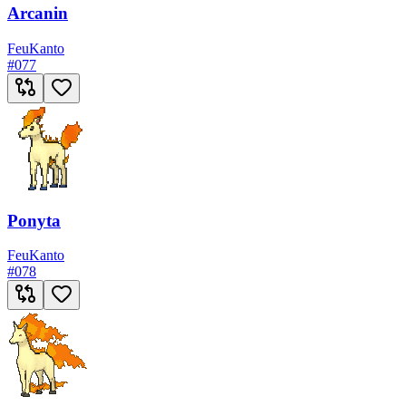
Arcanin
Feu
Kanto
#
077
Ponyta
Feu
Kanto
#
078