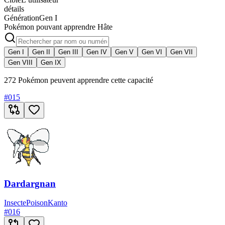
détails
Génération
Gen I
Pokémon pouvant apprendre Hâte
Gen I
Gen II
Gen III
Gen IV
Gen V
Gen VI
Gen VII
Gen VIII
Gen IX
272 Pokémon peuvent apprendre cette capacité
#
015
Dardargnan
Insecte
Poison
Kanto
#
016