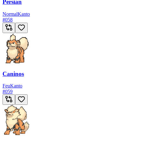
Persian
Normal
Kanto
#
058
Caninos
Feu
Kanto
#
059