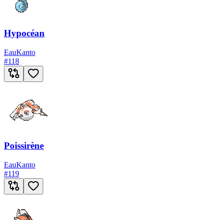
Hypocéan
Eau
Kanto
#
118
Poissirène
Eau
Kanto
#
119