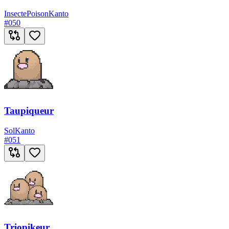
Insecte
Poison
Kanto
#
050
Taupiqueur
Sol
Kanto
#
051
Triopikeur