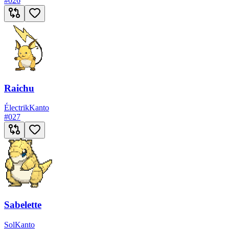
#
026
Raichu
Électrik
Kanto
#
027
Sabelette
Sol
Kanto