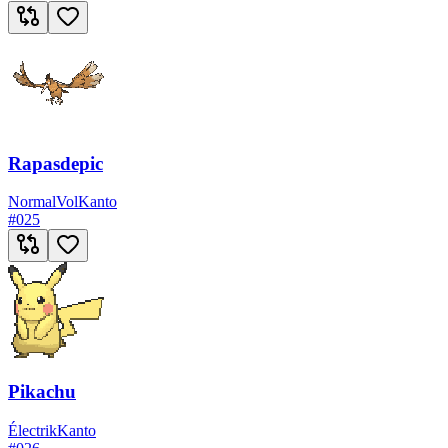
Rapasdepic
Normal
Vol
Kanto
#
025
Pikachu
Électrik
Kanto