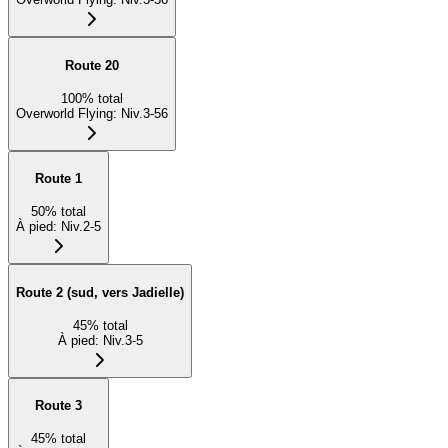
Route 20
100
%
total
Overworld Flying
:
Niv.3-56
Route 1
50
%
total
À pied
:
Niv.2-5
Route 2 (sud, vers Jadielle)
45
%
total
À pied
:
Niv.3-5
Route 3
45
%
total