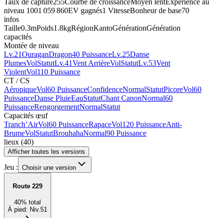
Taux de capture
255
Courbe de croissance
Moyen lent
Expérience au
niveau 100
1 059 860
EV gagnés
1 Vitesse
Bonheur de base
70
infos
Taille
0.3m
Poids
1.8kg
Région
Kanto
Génération
Génération
capacités
Montée de niveau
Lv.21
Ouragan
Dragon
40 Puissance
Lv.25
Danse
Plumes
Vol
Statut
Lv.41
Vent Arrière
Vol
Statut
Lv.53
Vent
Violent
Vol
110 Puissance
CT / CS
Aéropique
Vol
60 Puissance
Confidence
Normal
Statut
Picore
Vol
60
Puissance
Danse Pluie
Eau
Statut
Chant Canon
Normal
60
Puissance
Rengorgement
Normal
Statut
Capacités œuf
Tranch’Air
Vol
60 Puissance
Rapace
Vol
120 Puissance
Anti-
Brume
Vol
Statut
Brouhaha
Normal
90 Puissance
lieux
(
40
)
Afficher toutes les versions
Jeu :
Choisir une version
Route 229
40
%
total
À pied
:
Niv.51