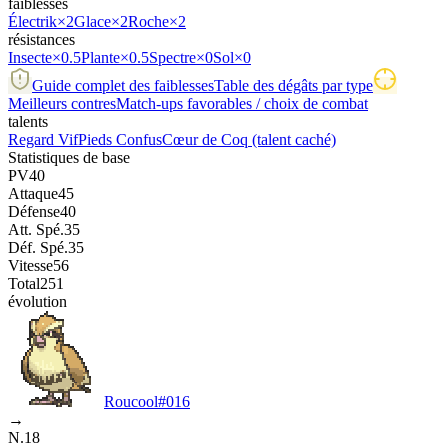
faiblesses
Électrik
×2
Glace
×2
Roche
×2
résistances
Insecte
×0.5
Plante
×0.5
Spectre
×0
Sol
×0
Guide complet des faiblesses
Table des dégâts par type
Meilleurs contres
Match-ups favorables / choix de combat
talents
Regard Vif
Pieds Confus
Cœur de Coq
(talent caché)
Statistiques de base
PV
40
Attaque
45
Défense
40
Att. Spé.
35
Déf. Spé.
35
Vitesse
56
Total
251
évolution
Roucool
#
016
→
N.18