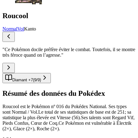
Roucool
Normal
Vol
Kanto
"
Ce Pokémon docile préfère éviter le combat. Toutefois, il se montre
très féroce quand on l’agresse.
"
Diamant +7
(
9
/
9
)
Résumé des données du Pokédex
Roucool est le Pokémon nº 016 du Pokédex National. Ses types
sont Normal / Vol.Le total de ses statistiques de base est de 251; sa
statistique la plus élevée est Vitesse (56).Ses talents sont Regard Vif,
Pieds Confus, Cœur de Coq.Ce Pokémon est vulnérable à Électrik
(2×), Glace (2×), Roche (2×).