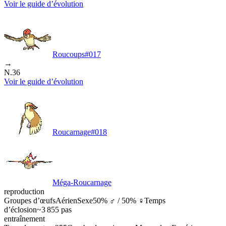
Voir le guide d’évolution
Roucoups
#
017
→
N.36
Voir le guide d’évolution
Roucarnage
#
018
Méga-Roucarnage
reproduction
Groupes d’œufs
Aérien
Sexe
50% ♂ / 50% ♀
Temps
d’éclosion
~3 855 pas
entraînement