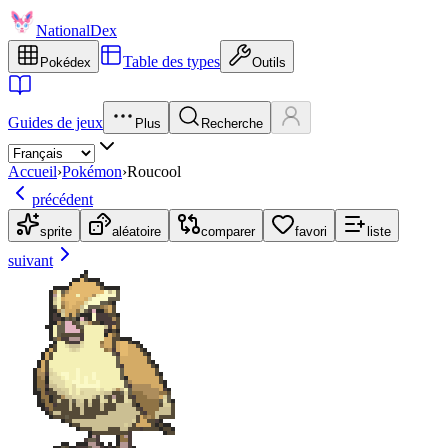
NationalDex
Table des types
Pokédex
Outils
Guides de jeux
Plus
Recherche
Accueil
›
Pokémon
›
Roucool
précédent
sprite
aléatoire
comparer
favori
liste
suivant