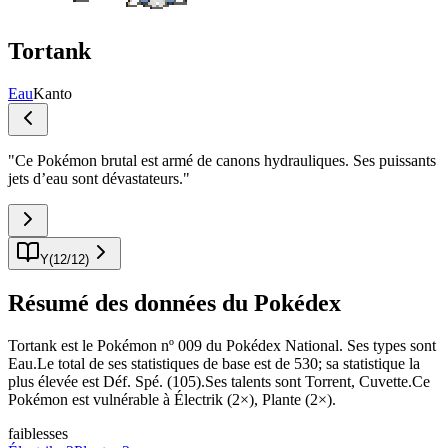
Tortank
Eau
Kanto
"
Ce Pokémon brutal est armé de canons hydrauliques. Ses puissants
jets d’eau sont dévastateurs.
"
Y
(
12
/
12
)
Résumé des données du Pokédex
Tortank est le Pokémon nº 009 du Pokédex National. Ses types sont
Eau.Le total de ses statistiques de base est de 530; sa statistique la
plus élevée est Déf. Spé. (105).Ses talents sont Torrent, Cuvette.Ce
Pokémon est vulnérable à Électrik (2×), Plante (2×).
faiblesses