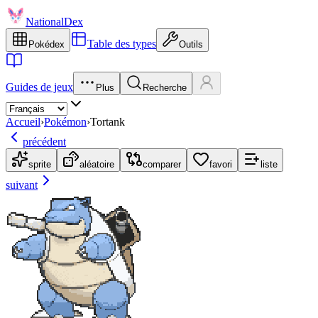
NationalDex
Table des types
Pokédex
Outils
Guides de jeux
Plus
Recherche
Accueil
›
Pokémon
›
Tortank
précédent
sprite
aléatoire
comparer
favori
liste
suivant