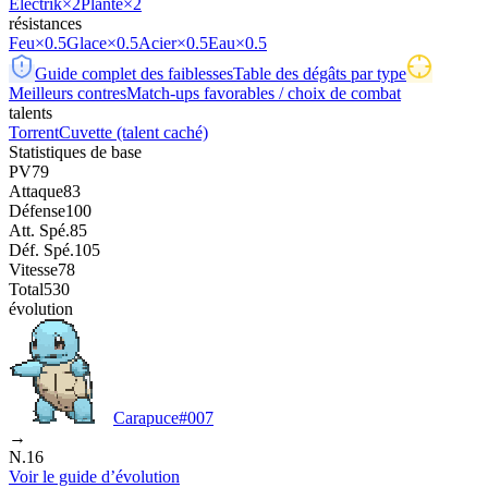
Électrik
×2
Plante
×2
résistances
Feu
×0.5
Glace
×0.5
Acier
×0.5
Eau
×0.5
Guide complet des faiblesses
Table des dégâts par type
Meilleurs contres
Match-ups favorables / choix de combat
talents
Torrent
Cuvette
(talent caché)
Statistiques de base
PV
79
Attaque
83
Défense
100
Att. Spé.
85
Déf. Spé.
105
Vitesse
78
Total
530
évolution
Carapuce
#
007
→
N.16
Voir le guide d’évolution