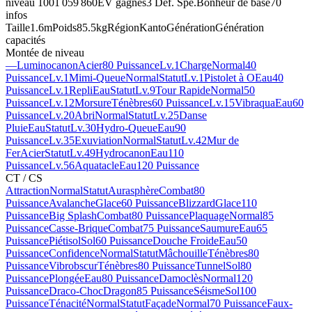
niveau 100
1 059 860
EV gagnés
3 Déf. Spé.
Bonheur de base
70
infos
Taille
1.6m
Poids
85.5kg
Région
Kanto
Génération
Génération
capacités
Montée de niveau
—
Luminocanon
Acier
80 Puissance
Lv.1
Charge
Normal
40
Puissance
Lv.1
Mimi-Queue
Normal
Statut
Lv.1
Pistolet à O
Eau
40
Puissance
Lv.1
Repli
Eau
Statut
Lv.9
Tour Rapide
Normal
50
Puissance
Lv.12
Morsure
Ténèbres
60 Puissance
Lv.15
Vibraqua
Eau
60
Puissance
Lv.20
Abri
Normal
Statut
Lv.25
Danse
Pluie
Eau
Statut
Lv.30
Hydro-Queue
Eau
90
Puissance
Lv.35
Exuviation
Normal
Statut
Lv.42
Mur de
Fer
Acier
Statut
Lv.49
Hydrocanon
Eau
110
Puissance
Lv.56
Aquatacle
Eau
120 Puissance
CT / CS
Attraction
Normal
Statut
Aurasphère
Combat
80
Puissance
Avalanche
Glace
60 Puissance
Blizzard
Glace
110
Puissance
Big Splash
Combat
80 Puissance
Plaquage
Normal
85
Puissance
Casse-Brique
Combat
75 Puissance
Saumure
Eau
65
Puissance
Piétisol
Sol
60 Puissance
Douche Froide
Eau
50
Puissance
Confidence
Normal
Statut
Mâchouille
Ténèbres
80
Puissance
Vibrobscur
Ténèbres
80 Puissance
Tunnel
Sol
80
Puissance
Plongée
Eau
80 Puissance
Damoclès
Normal
120
Puissance
Draco-Choc
Dragon
85 Puissance
Séisme
Sol
100
Puissance
Ténacité
Normal
Statut
Façade
Normal
70 Puissance
Faux-