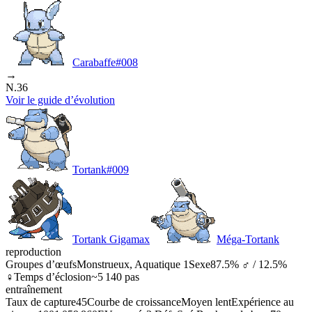
Carabaffe
#
008
→
N.36
Voir le guide d’évolution
Tortank
#
009
Tortank Gigamax
Méga-Tortank
reproduction
Groupes d’œufs
Monstrueux, Aquatique 1
Sexe
87.5% ♂ / 12.5%
♀
Temps d’éclosion
~5 140 pas
entraînement
Taux de capture
45
Courbe de croissance
Moyen lent
Expérience au