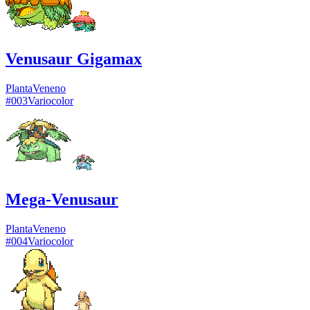
Venusaur Gigamax
Planta
Veneno
#
003
Variocolor
Mega-Venusaur
Planta
Veneno
#
004
Variocolor