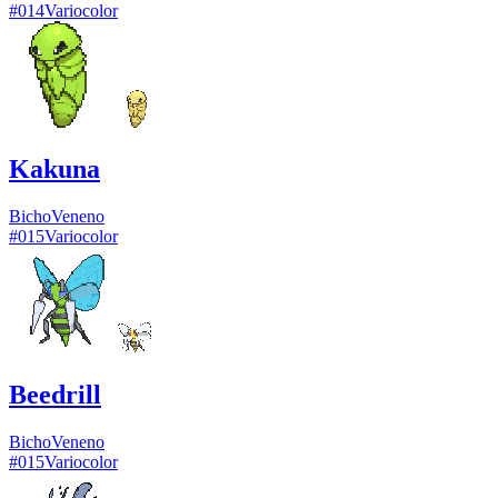
#
014
Variocolor
Kakuna
Bicho
Veneno
#
015
Variocolor
Beedrill
Bicho
Veneno
#
015
Variocolor