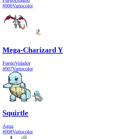
Fuego
Dragón
#
006
Variocolor
Mega-Charizard Y
Fuego
Volador
#
007
Variocolor
Squirtle
Agua
#
008
Variocolor