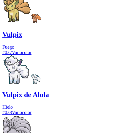
Vulpix
Fuego
#
037
Variocolor
Vulpix de Alola
Hielo
#
038
Variocolor