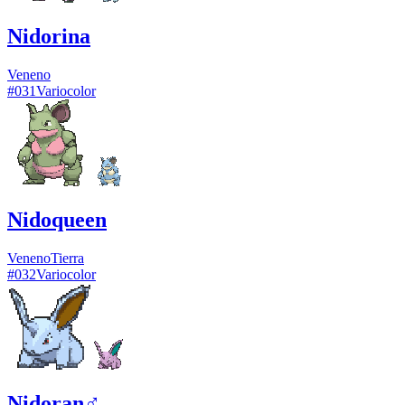
Nidorina
Veneno
#
031
Variocolor
Nidoqueen
Veneno
Tierra
#
032
Variocolor
Nidoran♂