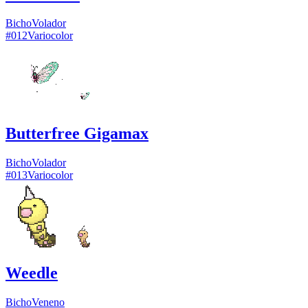
Bicho
Volador
#
012
Variocolor
Butterfree Gigamax
Bicho
Volador
#
013
Variocolor
Weedle
Bicho
Veneno