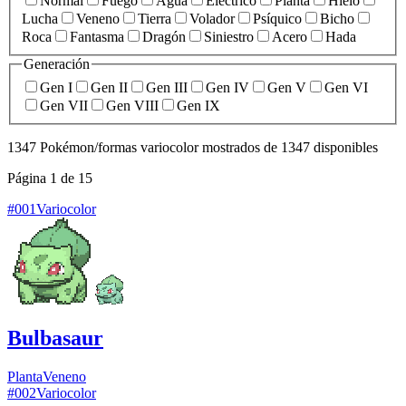
Normal
Fuego
Agua
Eléctrico
Planta
Hielo
Lucha
Veneno
Tierra
Volador
Psíquico
Bicho
Roca
Fantasma
Dragón
Siniestro
Acero
Hada
Generación
Gen I
Gen II
Gen III
Gen IV
Gen V
Gen VI
Gen VII
Gen VIII
Gen IX
1347 Pokémon/formas variocolor mostrados de 1347 disponibles
Página 1 de 15
#
001
Variocolor
Bulbasaur
Planta
Veneno
#
002
Variocolor