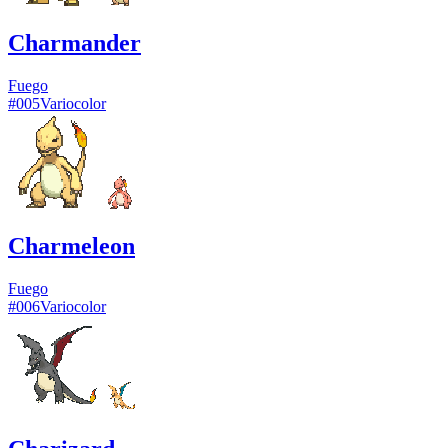
Charmander
Fuego
#
005
Variocolor
Charmeleon
Fuego
#
006
Variocolor