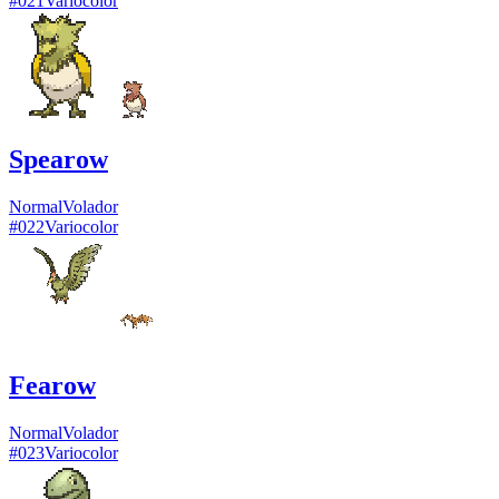
#
021
Variocolor
Spearow
Normal
Volador
#
022
Variocolor
Fearow
Normal
Volador
#
023
Variocolor