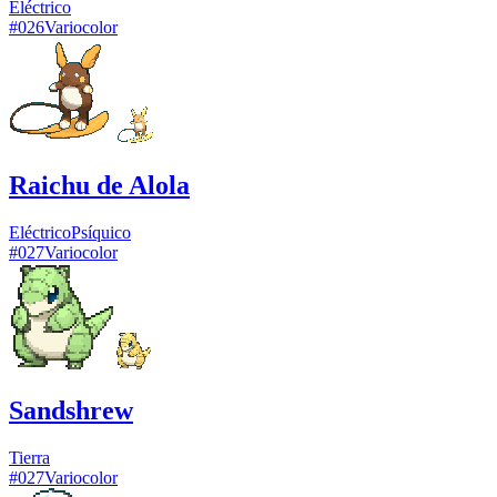
Eléctrico
#
026
Variocolor
Raichu de Alola
Eléctrico
Psíquico
#
027
Variocolor
Sandshrew
Tierra
#
027
Variocolor