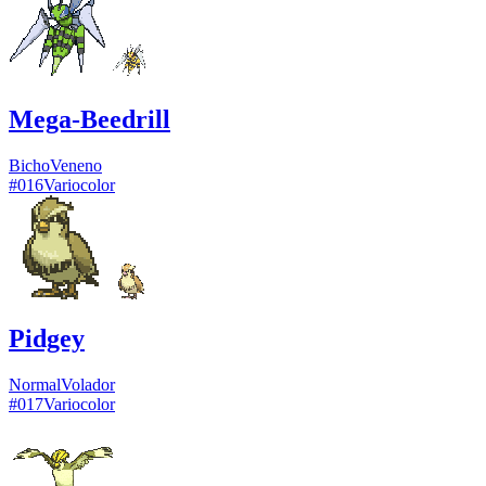
Mega-Beedrill
Bicho
Veneno
#
016
Variocolor
Pidgey
Normal
Volador
#
017
Variocolor