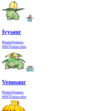
Ivysaur
Planta
Veneno
#
003
Variocolor
Venusaur
Planta
Veneno
#
003
Variocolor