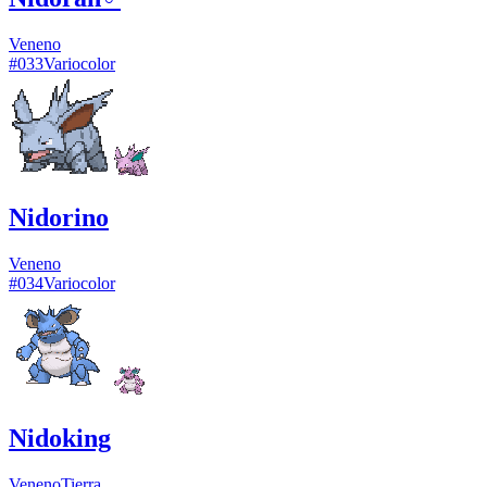
Veneno
#
033
Variocolor
Nidorino
Veneno
#
034
Variocolor
Nidoking
Veneno
Tierra