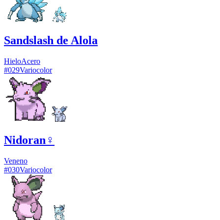
Sandslash de Alola
Hielo
Acero
#
029
Variocolor
Nidoran♀
Veneno
#
030
Variocolor