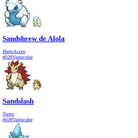
Sandshrew de Alola
Hielo
Acero
#
028
Variocolor
Sandslash
Tierra
#
028
Variocolor