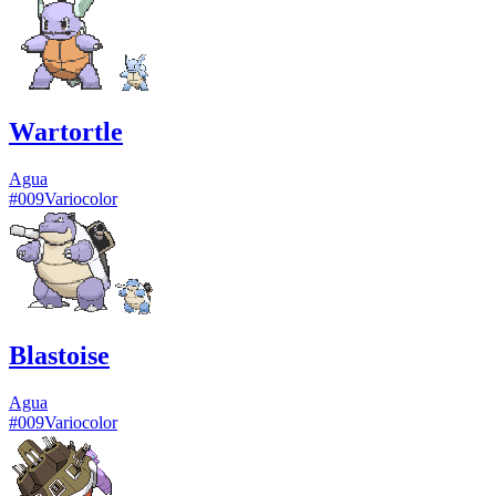
Wartortle
Agua
#
009
Variocolor
Blastoise
Agua
#
009
Variocolor