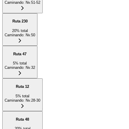
Caminando
:
Nv.51-52
Ruta 230
20
%
total
Caminando
:
Nv.50
Ruta 47
5
%
total
Caminando
:
Nv.32
Ruta 12
5
%
total
Caminando
:
Nv.28-30
Ruta 48
20
%
total