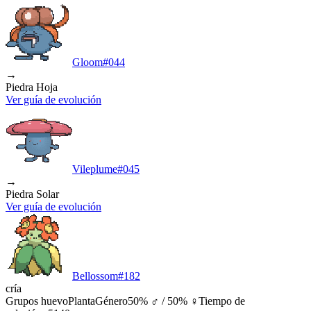
Gloom
#
044
→
Piedra Hoja
Ver guía de evolución
Vileplume
#
045
→
Piedra Solar
Ver guía de evolución
Bellossom
#
182
cría
Grupos huevo
Planta
Género
50% ♂ / 50% ♀
Tiempo de