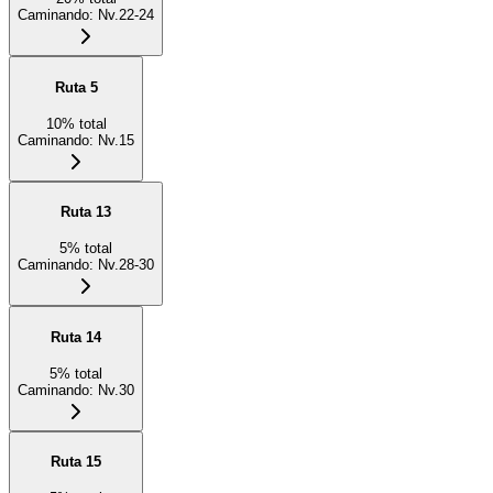
Caminando
:
Nv.22-24
Ruta 5
10
%
total
Caminando
:
Nv.15
Ruta 13
5
%
total
Caminando
:
Nv.28-30
Ruta 14
5
%
total
Caminando
:
Nv.30
Ruta 15