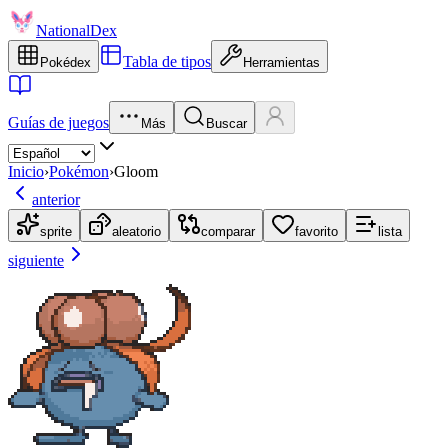
NationalDex
Tabla de tipos
Pokédex
Herramientas
Guías de juegos
Más
Buscar
Inicio
›
Pokémon
›
Gloom
anterior
sprite
aleatorio
comparar
favorito
lista
siguiente