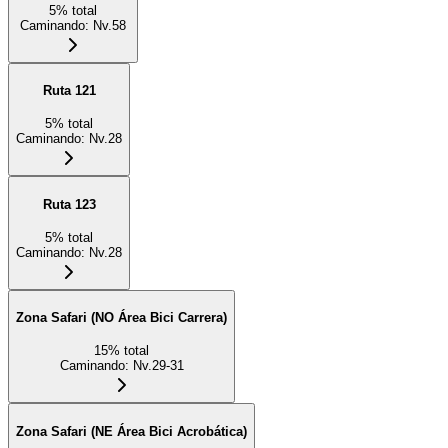
5
%
total
Caminando
:
Nv.58
Ruta 121
5
%
total
Caminando
:
Nv.28
Ruta 123
5
%
total
Caminando
:
Nv.28
Zona Safari (NO Área Bici Carrera)
15
%
total
Caminando
:
Nv.29-31
Zona Safari (NE Área Bici Acrobática)