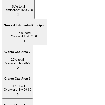
60
%
total
Caminando
:
Nv.35-60
Gorra del Gigante (Principal)
20
%
total
Overworld
:
Nv.28-60
Giants Cap Area 2
20
%
total
Overworld
:
Nv.28-60
Giants Cap Area 3
100
%
total
Overworld
:
Nv.29-60