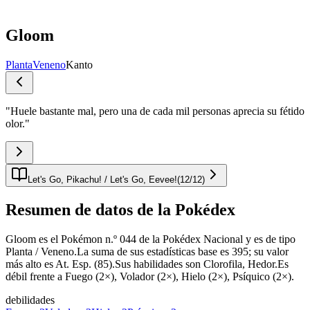
Gloom
Planta
Veneno
Kanto
"
Huele bastante mal, pero una de cada mil personas aprecia su fétido
olor.
"
Let's Go, Pikachu! / Let's Go, Eevee!
(
12
/
12
)
Resumen de datos de la Pokédex
Gloom es el Pokémon n.º 044 de la Pokédex Nacional y es de tipo
Planta / Veneno.La suma de sus estadísticas base es 395; su valor
más alto es At. Esp. (85).Sus habilidades son Clorofila, Hedor.Es
débil frente a Fuego (2×), Volador (2×), Hielo (2×), Psíquico (2×).
debilidades