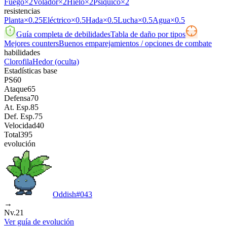
Fuego
×2
Volador
×2
Hielo
×2
Psíquico
×2
resistencias
Planta
×0.25
Eléctrico
×0.5
Hada
×0.5
Lucha
×0.5
Agua
×0.5
Guía completa de debilidades
Tabla de daño por tipos
Mejores counters
Buenos emparejamientos / opciones de combate
habilidades
Clorofila
Hedor
(oculta)
Estadísticas base
PS
60
Ataque
65
Defensa
70
At. Esp.
85
Def. Esp.
75
Velocidad
40
Total
395
evolución
Oddish
#
043
→
Nv.21
Ver guía de evolución