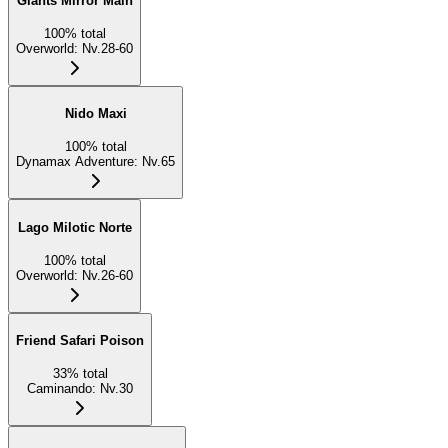
Giants Mirror Main
100
%
total
Overworld
:
Nv.28-60
Nido Maxi
100
%
total
Dynamax Adventure
:
Nv.65
Lago Milotic Norte
100
%
total
Overworld
:
Nv.26-60
Friend Safari Poison
33
%
total
Caminando
:
Nv.30