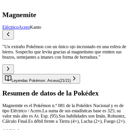
Magnemite
Eléctrico
Acero
Kanto
"
Un extraño Pokémon con un único ojo incrustado en una esfera de
hierro. Sospecho que levita gracias al magnetismo que emiten sus
brazos, semejantes a imanes con forma de herradura.
"
Leyendas Pokémon: Arceus
(
21
/
21
)
Resumen de datos de la Pokédex
Magnemite es el Pokémon n.º 081 de la Pokédex Nacional y es de
tipo Eléctrico / Acero.La suma de sus estadísticas base es 325; su
valor más alto es At. Esp. (95).Sus habilidades son Imán, Robustez,
Cálculo Final.Es débil frente a Tierra (4×), Lucha (2×), Fuego (2×).