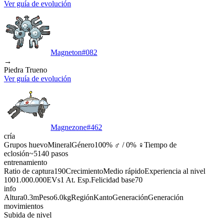
Ver guía de evolución
Magneton
#
082
→
Piedra Trueno
Ver guía de evolución
Magnezone
#
462
cría
Grupos huevo
Mineral
Género
100% ♂ / 0% ♀
Tiempo de
eclosión
~5140 pasos
entrenamiento
Ratio de captura
190
Crecimiento
Medio rápido
Experiencia al nivel
100
1.000.000
EVs
1 At. Esp.
Felicidad base
70
info
Altura
0.3m
Peso
6.0kg
Región
Kanto
Generación
Generación
movimientos
Subida de nivel