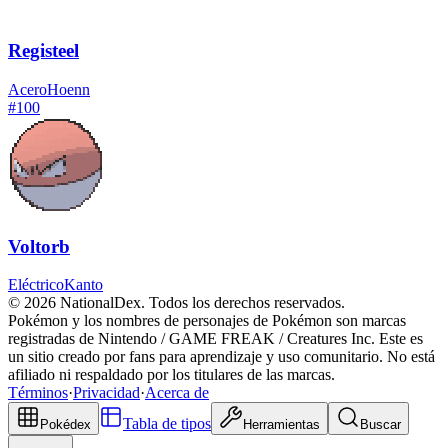
Registeel
Acero
Hoenn
#
100
Voltorb
Eléctrico
Kanto
© 2026 NationalDex. Todos los derechos reservados.
Pokémon y los nombres de personajes de Pokémon son marcas
registradas de Nintendo / GAME FREAK / Creatures Inc. Este es
un sitio creado por fans para aprendizaje y uso comunitario. No está
afiliado ni respaldado por los titulares de las marcas.
Términos
·
Privacidad
·
Acerca de
Tabla de tipos
Pokédex
Herramientas
Buscar