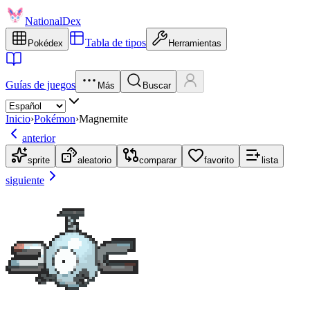
NationalDex
Tabla de tipos
Pokédex
Herramientas
Guías de juegos
Más
Buscar
Inicio
›
Pokémon
›
Magnemite
anterior
sprite
aleatorio
comparar
favorito
lista
siguiente