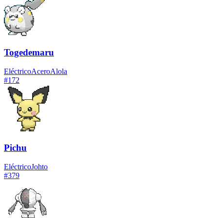
Togedemaru
Eléctrico
Acero
Alola
#
172
Pichu
Eléctrico
Johto
#
379