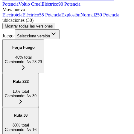
Potencia
Voltio Cruel
Eléctrico
90 Potencia
Mov. huevo
Electrotela
Eléctrico
55 Potencia
Explosión
Normal
250 Potencia
ubicaciones
(
30
)
Mostrar todas las versiones
Juego:
Selecciona versión
Forja Fuego
40
%
total
Caminando
:
Nv.28-29
Ruta 222
10
%
total
Caminando
:
Nv.39
Ruta 38
80
%
total
Caminando
:
Nv.16