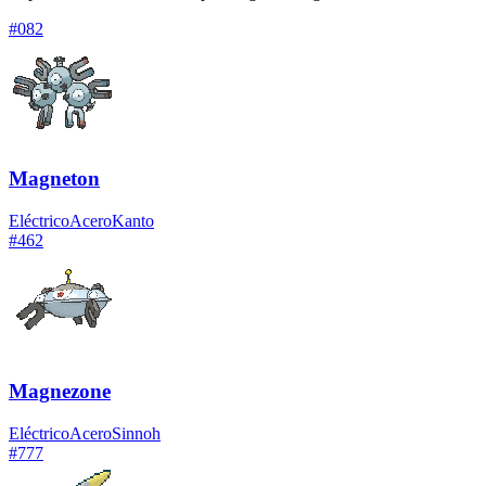
#
082
Magneton
Eléctrico
Acero
Kanto
#
462
Magnezone
Eléctrico
Acero
Sinnoh
#
777