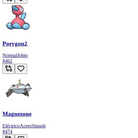
Porygon2
Normal
Johto
#
462
Magnezone
Eléctrico
Acero
Sinnoh
#
474