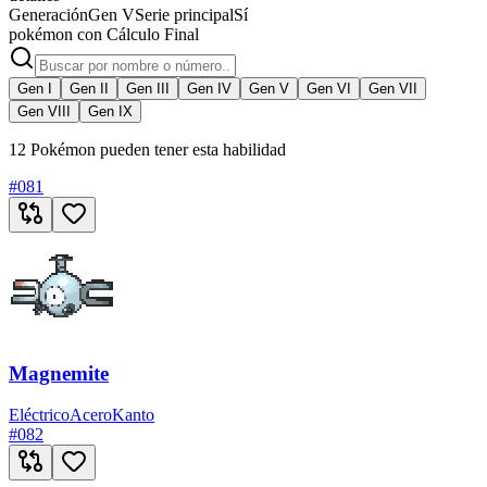
Generación
Gen V
Serie principal
Sí
pokémon con Cálculo Final
Gen I
Gen II
Gen III
Gen IV
Gen V
Gen VI
Gen VII
Gen VIII
Gen IX
12 Pokémon pueden tener esta habilidad
#
081
Magnemite
Eléctrico
Acero
Kanto
#
082