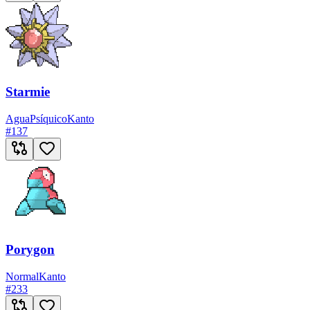
Starmie
Agua
Psíquico
Kanto
#
137
Porygon
Normal
Kanto
#
233