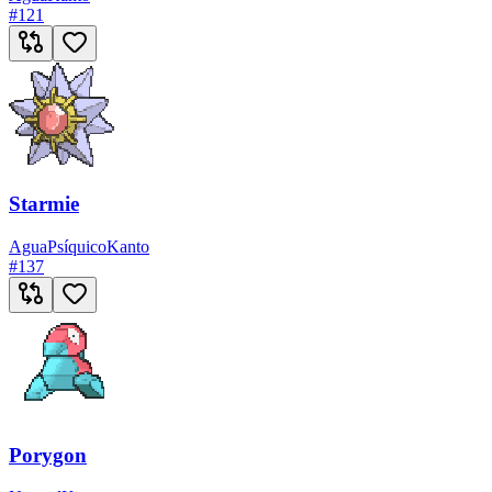
#
121
Starmie
Agua
Psíquico
Kanto
#
137
Porygon