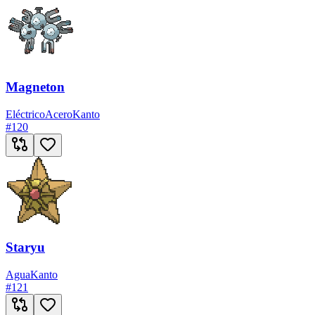
Magneton
Eléctrico
Acero
Kanto
#
120
Staryu
Agua
Kanto
#
121