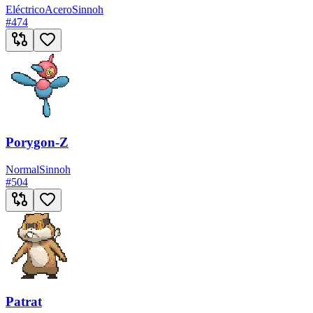
Eléctrico
Acero
Sinnoh
#
474
Porygon-Z
Normal
Sinnoh
#
504
Patrat