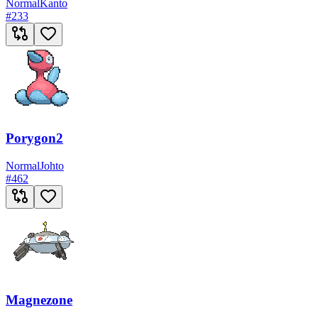
Normal
Kanto
#
233
Porygon2
Normal
Johto
#
462
Magnezone