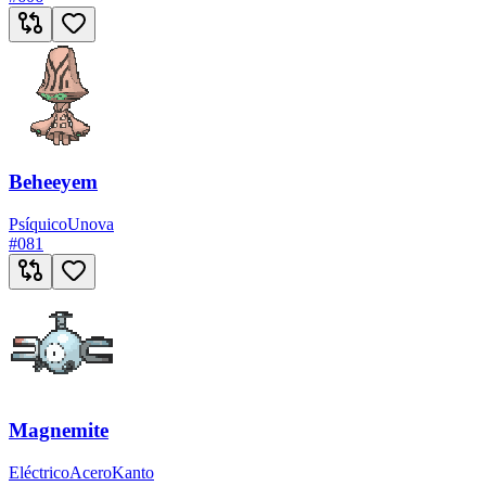
Beheeyem
Psíquico
Unova
#
081
Magnemite
Eléctrico
Acero
Kanto