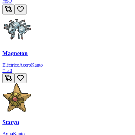
#
082
Magneton
Eléctrico
Acero
Kanto
#
120
Staryu
Agua
Kanto