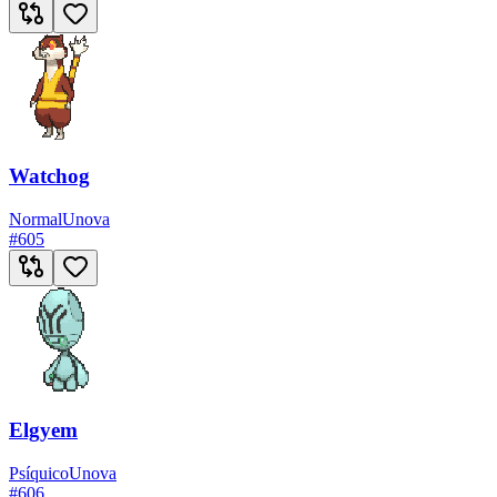
Watchog
Normal
Unova
#
605
Elgyem
Psíquico
Unova
#
606