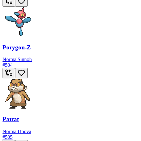
Porygon-Z
Normal
Sinnoh
#
504
Patrat
Normal
Unova
#
505