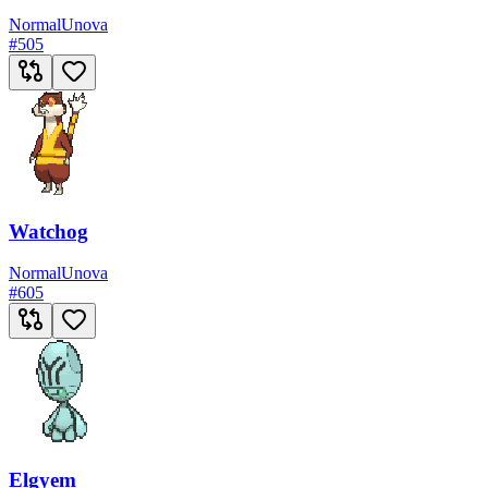
Normal
Unova
#
505
Watchog
Normal
Unova
#
605
Elgyem