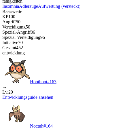
fähigkeiten
Insomnia
Adlerauge
Aufwertung
(versteckt)
Basiswerte
KP
100
Angriff
50
Verteidigung
50
Spezial-Angriff
86
Spezial-Verteidigung
96
Initiative
70
Gesamt
452
entwicklung
Hoothoot
#
163
→
Lv.20
Entwicklungsguide ansehen
Noctuh
#
164