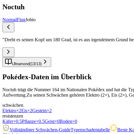
Noctuh
Normal
Flug
Johto
"
Dreht es seinen Kopf um 180 Grad, ist es aus irgendeinem Grund bes
Ultramond
(
13
/
13
)
Pokédex-Daten im Überblick
Noctuh trägt die Nummer 164 im Nationalen Pokédex und hat die Type
Aufwertung.Zu seinen Schwächen gehören Elektro (2×), Eis (2×), Ges
schwächen
Elektro
×2
Eis
×2
Gestein
×2
resistenzen
Käfer
×0.5
Pflanze
×0.5
Geist
×0
Boden
×0
Vollständiger Schwächen-Guide
Typenschadentabelle
Beste Ko