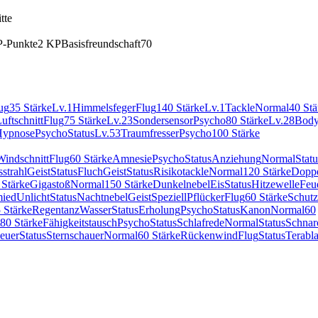
tte
P-Punkte
2 KP
Basisfreundschaft
70
ug
35 Stärke
Lv.1
Himmelsfeger
Flug
140 Stärke
Lv.1
Tackle
Normal
40 Stä
uftschnitt
Flug
75 Stärke
Lv.23
Sondersensor
Psycho
80 Stärke
Lv.28
Body
Hypnose
Psycho
Status
Lv.53
Traumfresser
Psycho
100 Stärke
Windschnitt
Flug
60 Stärke
Amnesie
Psycho
Status
Anziehung
Normal
Statu
strahl
Geist
Status
Fluch
Geist
Status
Risikotackle
Normal
120 Stärke
Doppe
 Stärke
Gigastoß
Normal
150 Stärke
Dunkelnebel
Eis
Status
Hitzewelle
Feu
ied
Unlicht
Status
Nachtnebel
Geist
Speziell
Pflücker
Flug
60 Stärke
Schutz
 Stärke
Regentanz
Wasser
Status
Erholung
Psycho
Status
Kanon
Normal
60
80 Stärke
Fähigkeitstausch
Psycho
Status
Schlafrede
Normal
Status
Schnar
euer
Status
Sternschauer
Normal
60 Stärke
Rückenwind
Flug
Status
Terabla