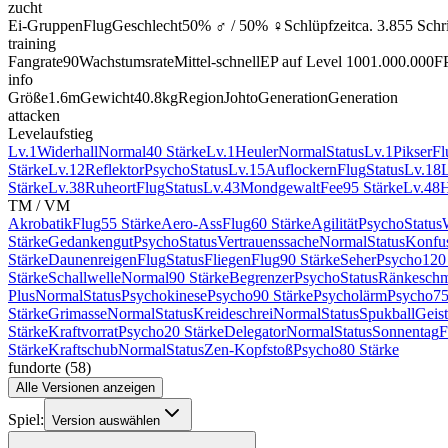
zucht
Ei-Gruppen
Flug
Geschlecht
50% ♂ / 50% ♀
Schlüpfzeit
ca. 3.855 Schri
training
Fangrate
90
Wachstumsrate
Mittel-schnell
EP auf Level 100
1.000.000
F
info
Größe
1.6m
Gewicht
40.8kg
Region
Johto
Generation
Generation
attacken
Levelaufstieg
Lv.1
Widerhall
Normal
40 Stärke
Lv.1
Heuler
Normal
Status
Lv.1
Pikser
Fl
Stärke
Lv.12
Reflektor
Psycho
Status
Lv.15
Auflockern
Flug
Status
Lv.18
L
Stärke
Lv.38
Ruheort
Flug
Status
Lv.43
Mondgewalt
Fee
95 Stärke
Lv.48
TM / VM
Akrobatik
Flug
55 Stärke
Aero-Ass
Flug
60 Stärke
Agilität
Psycho
Status
Stärke
Gedankengut
Psycho
Status
Vertrauenssache
Normal
Status
Konfus
Stärke
Daunenreigen
Flug
Status
Fliegen
Flug
90 Stärke
Seher
Psycho
120
Stärke
Schallwelle
Normal
90 Stärke
Begrenzer
Psycho
Status
Ränkeschm
Plus
Normal
Status
Psychokinese
Psycho
90 Stärke
Psycholärm
Psycho
75
Stärke
Grimasse
Normal
Status
Kreideschrei
Normal
Status
Spukball
Geist
Stärke
Kraftvorrat
Psycho
20 Stärke
Delegator
Normal
Status
Sonnentag
F
Stärke
Kraftschub
Normal
Status
Zen-Kopfstoß
Psycho
80 Stärke
fundorte
(
58
)
Alle Versionen anzeigen
Spiel:
Version auswählen