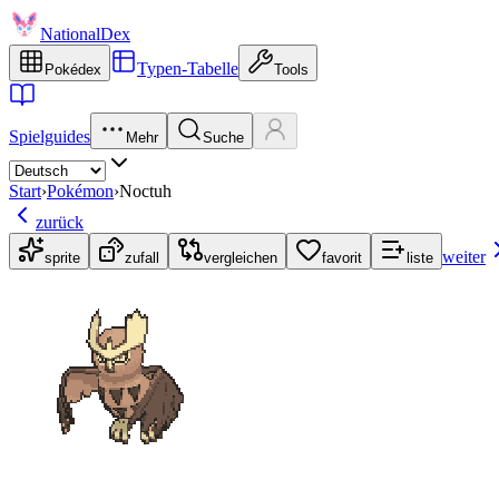
NationalDex
Typen-Tabelle
Pokédex
Tools
Spielguides
Mehr
Suche
Start
›
Pokémon
›
Noctuh
zurück
weiter
sprite
zufall
vergleichen
favorit
liste