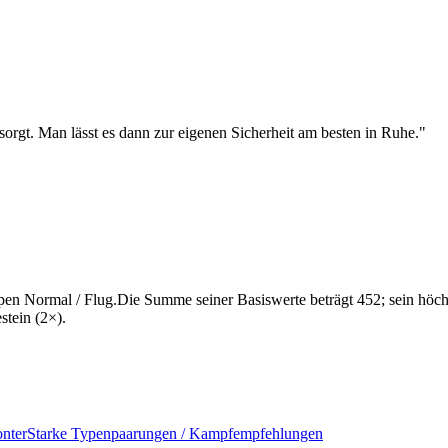
orgt. Man lässt es dann zur eigenen Sicherheit am besten in Ruhe.
"
n Normal / Flug.Die Summe seiner Basiswerte beträgt 452; sein höchst
tein (2×).
nter
Starke Typenpaarungen / Kampfempfehlungen