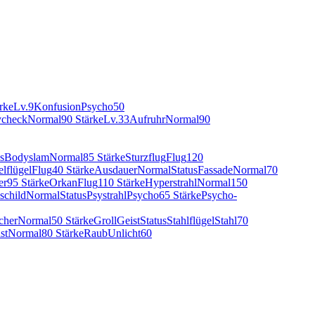
rke
Lv.9
Konfusion
Psycho
50
check
Normal
90 Stärke
Lv.33
Aufruhr
Normal
90
s
Bodyslam
Normal
85 Stärke
Sturzflug
Flug
120
lflügel
Flug
40 Stärke
Ausdauer
Normal
Status
Fassade
Normal
70
er
95 Stärke
Orkan
Flug
110 Stärke
Hyperstrahl
Normal
150
schild
Normal
Status
Psystrahl
Psycho
65 Stärke
Psycho-
cher
Normal
50 Stärke
Groll
Geist
Status
Stahlflügel
Stahl
70
st
Normal
80 Stärke
Raub
Unlicht
60