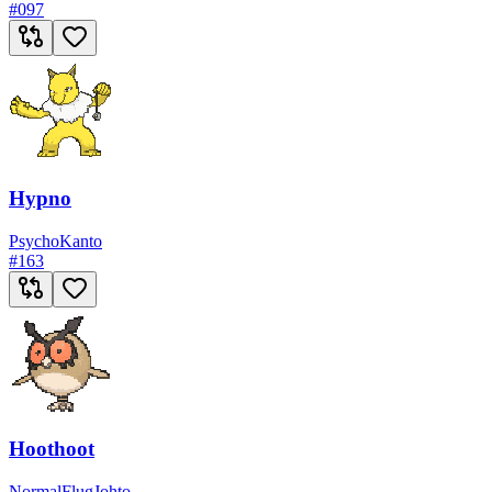
#
097
Hypno
Psycho
Kanto
#
163
Hoothoot
Normal
Flug
Johto