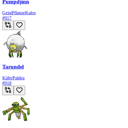
Pumpdjinn
Geist
Pflanze
Kalos
#
917
Tarundel
Käfer
Paldea
#
918