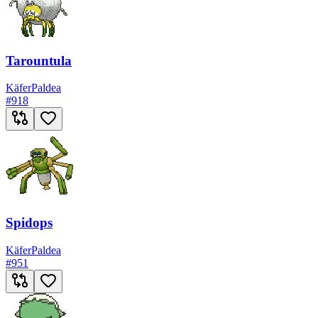
Tarountula
Käfer
Paldea
#
918
Spidops
Käfer
Paldea
#
951