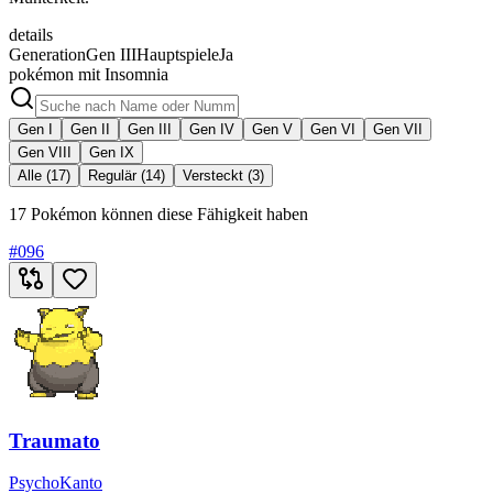
details
Generation
Gen III
Hauptspiele
Ja
pokémon mit Insomnia
Gen I
Gen II
Gen III
Gen IV
Gen V
Gen VI
Gen VII
Gen VIII
Gen IX
Alle (17)
Regulär (14)
Versteckt (3)
17 Pokémon können diese Fähigkeit haben
#
096
Traumato
Psycho
Kanto