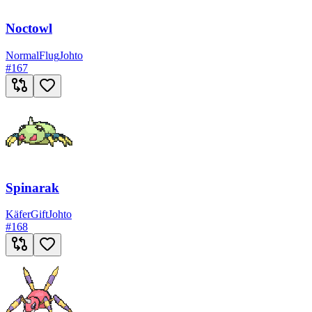
Noctowl
Normal
Flug
Johto
#
167
Spinarak
Käfer
Gift
Johto
#
168