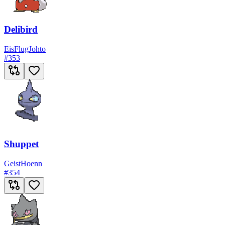
Delibird
Eis
Flug
Johto
#
353
Shuppet
Geist
Hoenn
#
354