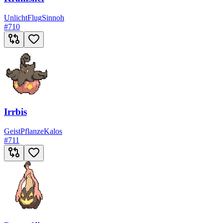
Unlicht
Flug
Sinnoh
#
710
Irrbis
Geist
Pflanze
Kalos
#
711