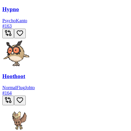
Hypno
Psycho
Kanto
#
163
Hoothoot
Normal
Flug
Johto
#
164