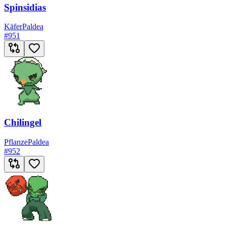
Spinsidias
Käfer
Paldea
#
951
Chilingel
Pflanze
Paldea
#
952