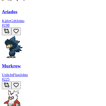
Ariados
Käfer
Gift
Johto
#
198
Murkrow
Unlicht
Flug
Johto
#
225