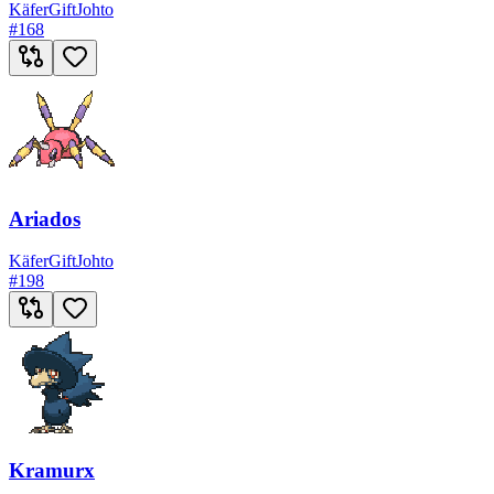
Käfer
Gift
Johto
#
168
Ariados
Käfer
Gift
Johto
#
198
Kramurx