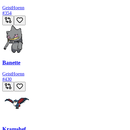
Geist
Hoenn
#
354
Banette
Geist
Hoenn
#
430
Kramshef