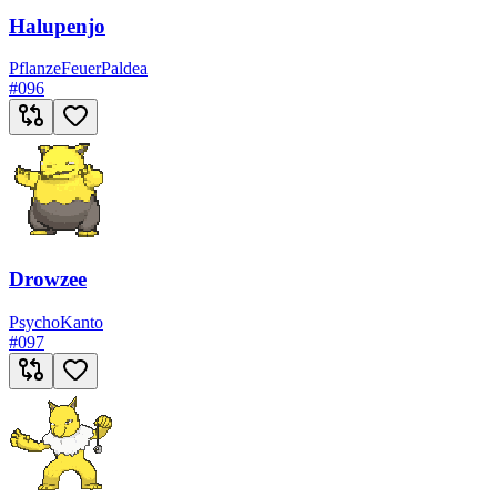
Halupenjo
Pflanze
Feuer
Paldea
#
096
Drowzee
Psycho
Kanto
#
097