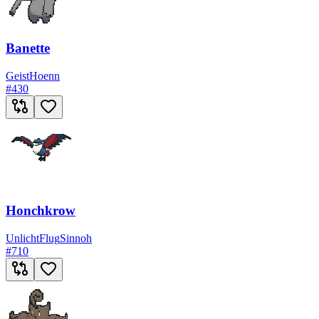
Banette
Geist
Hoenn
#
430
Honchkrow
Unlicht
Flug
Sinnoh
#
710