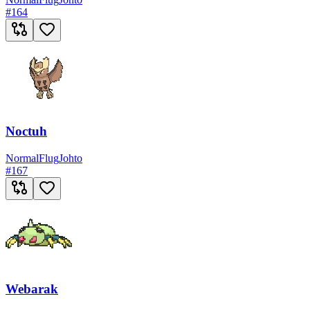
#
164
Noctuh
Normal
Flug
Johto
#
167
Webarak