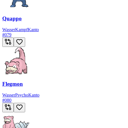
Quappo
Wasser
Kampf
Kanto
#
079
Flegmon
Wasser
Psycho
Kanto
#
080