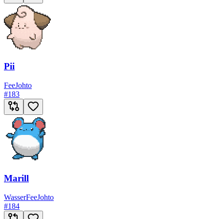
Pii
Fee
Johto
#
183
Marill
Wasser
Fee
Johto
#
184