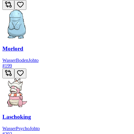
Morlord
Wasser
Boden
Johto
#
199
Laschoking
Wasser
Psycho
Johto
#
202