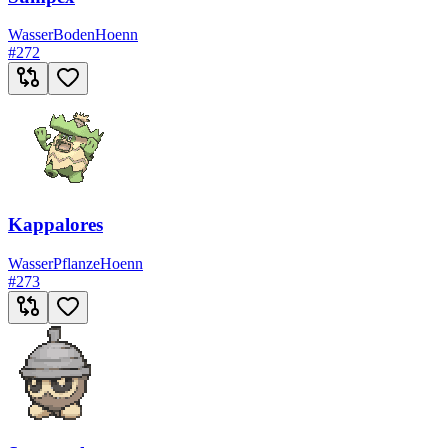
Wasser
Boden
Hoenn
#
272
Kappalores
Wasser
Pflanze
Hoenn
#
273