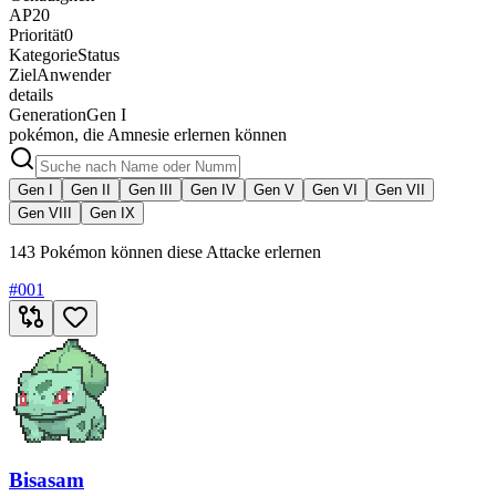
AP
20
Priorität
0
Kategorie
Status
Ziel
Anwender
details
Generation
Gen I
pokémon, die Amnesie erlernen können
Gen I
Gen II
Gen III
Gen IV
Gen V
Gen VI
Gen VII
Gen VIII
Gen IX
143 Pokémon können diese Attacke erlernen
#
001
Bisasam