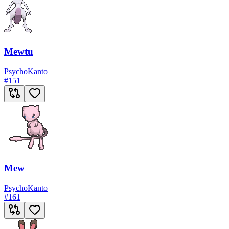
Mewtu
Psycho
Kanto
#
151
Mew
Psycho
Kanto
#
161