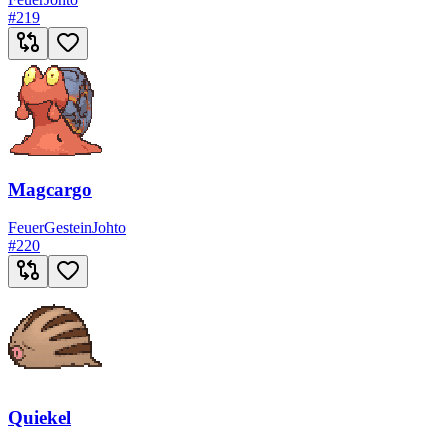
#
219
Magcargo
Feuer
Gestein
Johto
#
220
Quiekel