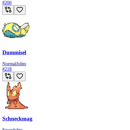
#
206
Dummisel
Normal
Johto
#
218
Schneckmag
Feuer
Johto