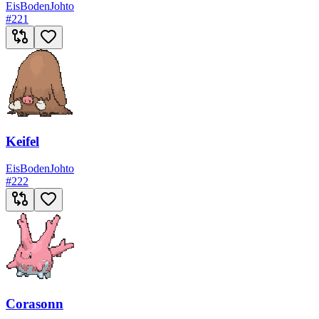
Eis
Boden
Johto
#
221
Keifel
Eis
Boden
Johto
#
222
Corasonn