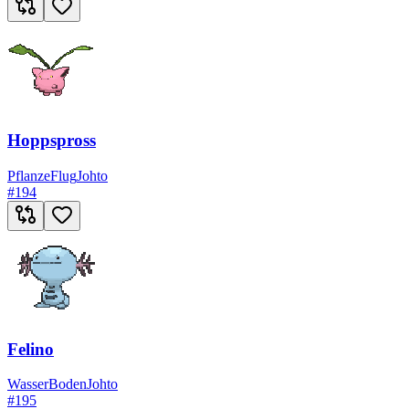
Hoppspross
Pflanze
Flug
Johto
#
194
Felino
Wasser
Boden
Johto
#
195