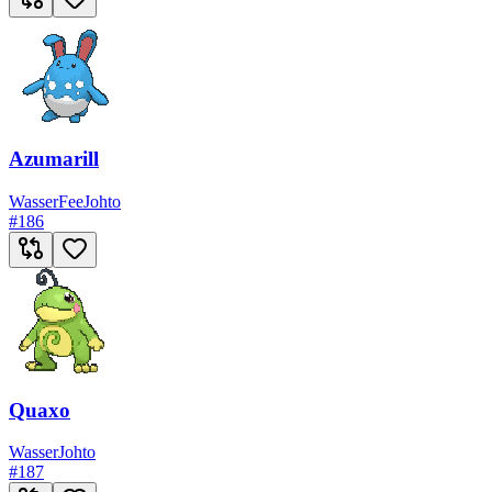
Azumarill
Wasser
Fee
Johto
#
186
Quaxo
Wasser
Johto
#
187