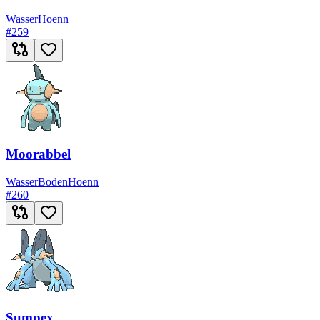
Wasser
Hoenn
#
259
Moorabbel
Wasser
Boden
Hoenn
#
260
Sumpex