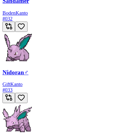
Sandamer
Boden
Kanto
#
032
Nidoran♂
Gift
Kanto
#
033