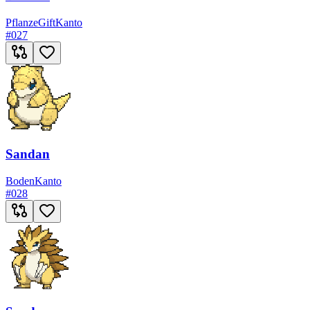
Pflanze
Gift
Kanto
#
027
Sandan
Boden
Kanto
#
028