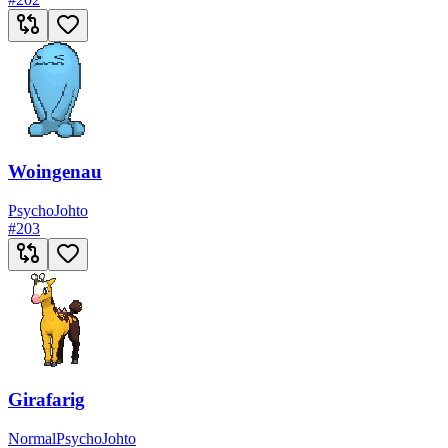
Woingenau
Psycho
Johto
#
203
Girafarig
Normal
Psycho
Johto