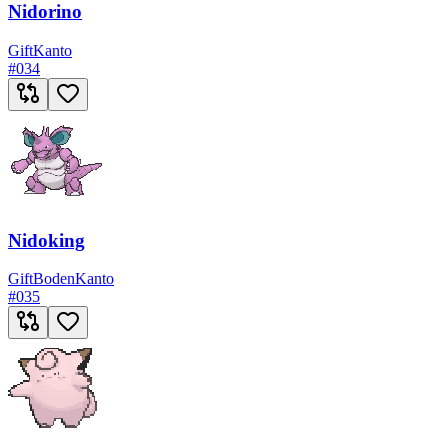
Nidorino
Gift
Kanto
#
034
Nidoking
Gift
Boden
Kanto
#
035