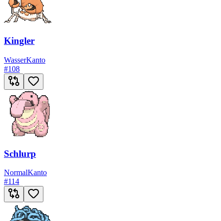
Kingler
Wasser
Kanto
#
108
Schlurp
Normal
Kanto
#
114