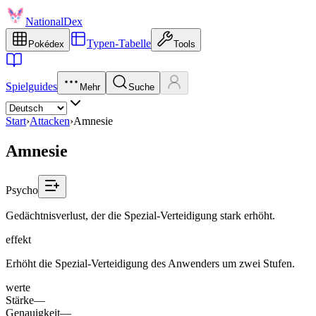
NationalDex
Typen-Tabelle
Pokédex
Tools
Spielguides
Mehr
Suche
Start
›
Attacken
›
Amnesie
Amnesie
Psycho
Gedächtnisverlust, der die Spezial-Verteidigung stark erhöht.
effekt
Erhöht die Spezial-Verteidigung des Anwenders um zwei Stufen.
werte
Stärke
—
Genauigkeit
—