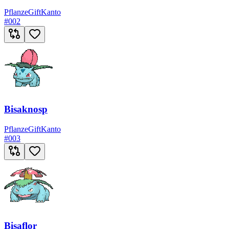
Pflanze
Gift
Kanto
#
002
Bisaknosp
Pflanze
Gift
Kanto
#
003
Bisaflor