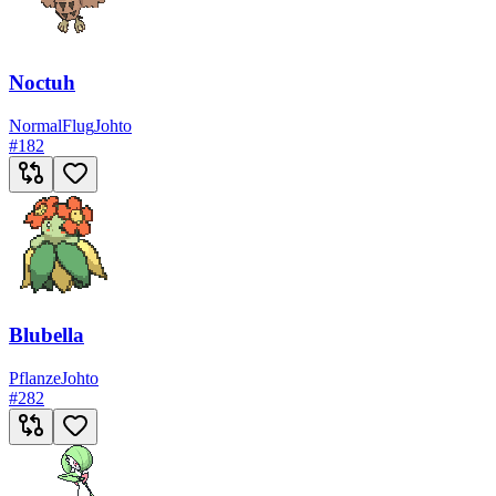
Noctuh
Normal
Flug
Johto
#
182
Blubella
Pflanze
Johto
#
282