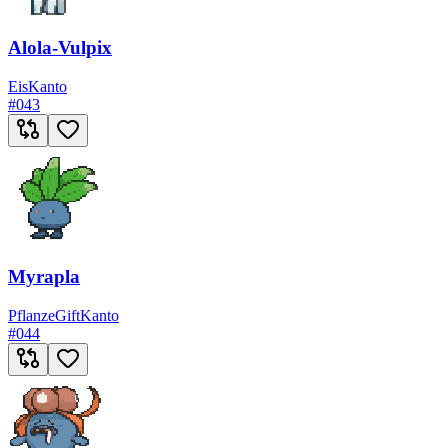
Alola-Vulpix
Eis
Kanto
#
043
Myrapla
Pflanze
Gift
Kanto
#
044