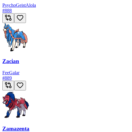
Psycho
Geist
Alola
#
888
Zacian
Fee
Galar
#
889
Zamazenta