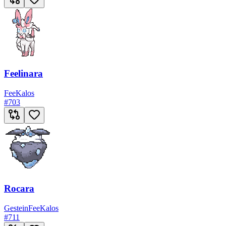
Feelinara
Fee
Kalos
#
703
Rocara
Gestein
Fee
Kalos
#
711