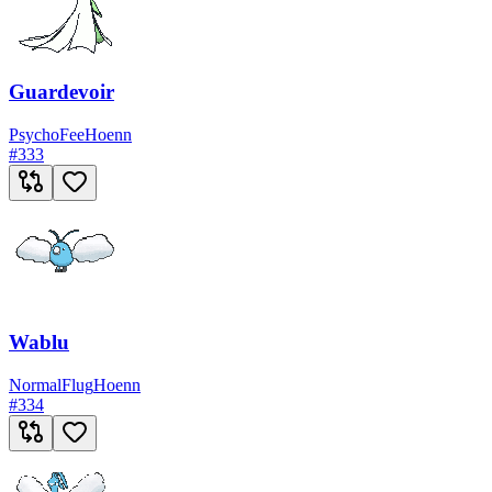
Guardevoir
Psycho
Fee
Hoenn
#
333
Wablu
Normal
Flug
Hoenn
#
334