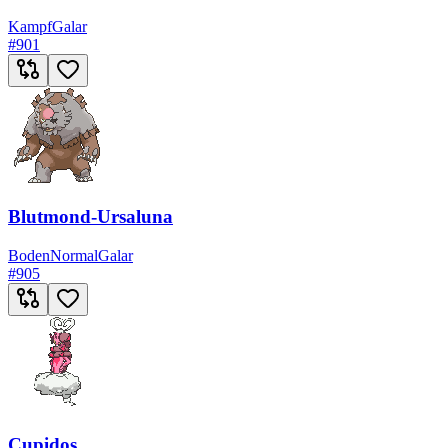
Kampf
Galar
#
901
Blutmond-Ursaluna
Boden
Normal
Galar
#
905
Cupidos