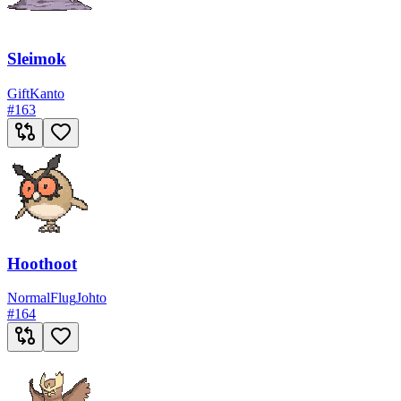
Sleimok
Gift
Kanto
#
163
Hoothoot
Normal
Flug
Johto
#
164