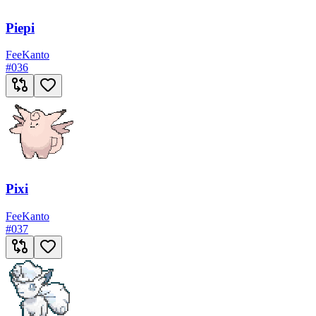
Piepi
Fee
Kanto
#
036
Pixi
Fee
Kanto
#
037