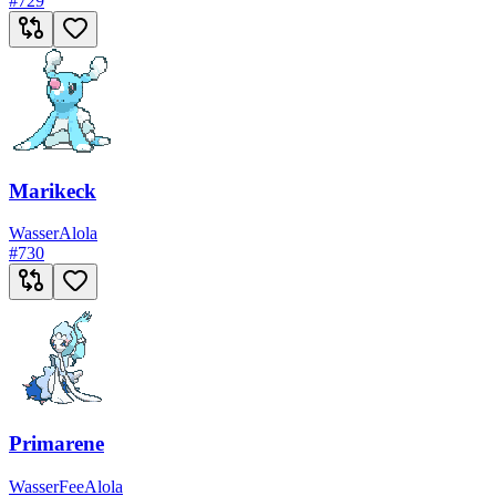
#
729
Marikeck
Wasser
Alola
#
730
Primarene
Wasser
Fee
Alola