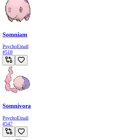
Somniam
Psycho
Einall
#
518
Somnivora
Psycho
Einall
#
547