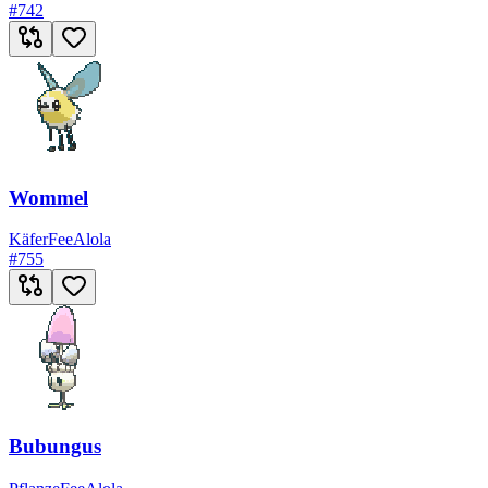
#
742
Wommel
Käfer
Fee
Alola
#
755
Bubungus