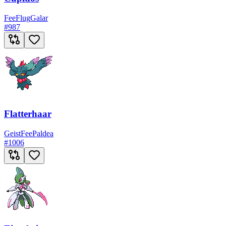
Fee
Flug
Galar
#
987
Flatterhaar
Geist
Fee
Paldea
#
1006