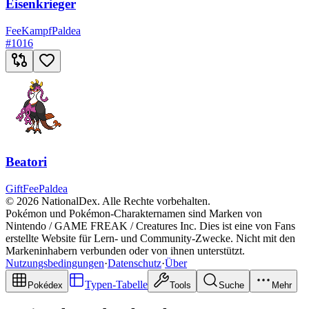
Eisenkrieger
Fee
Kampf
Paldea
#
1016
Beatori
Gift
Fee
Paldea
© 2026 NationalDex. Alle Rechte vorbehalten.
Pokémon und Pokémon-Charakternamen sind Marken von
Nintendo / GAME FREAK / Creatures Inc. Dies ist eine von Fans
erstellte Website für Lern- und Community-Zwecke. Nicht mit den
Markeninhabern verbunden oder von ihnen unterstützt.
Nutzungsbedingungen
·
Datenschutz
·
Über
Typen-Tabelle
Pokédex
Tools
Suche
Mehr