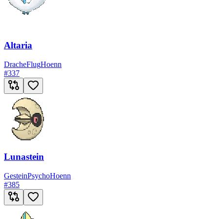
Altaria
Drache
Flug
Hoenn
#
337
Lunastein
Gestein
Psycho
Hoenn
#
385