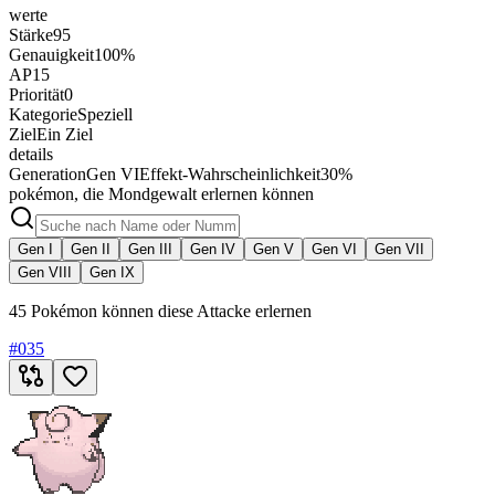
werte
Stärke
95
Genauigkeit
100%
AP
15
Priorität
0
Kategorie
Speziell
Ziel
Ein Ziel
details
Generation
Gen VI
Effekt-Wahrscheinlichkeit
30%
pokémon, die Mondgewalt erlernen können
Gen I
Gen II
Gen III
Gen IV
Gen V
Gen VI
Gen VII
Gen VIII
Gen IX
45 Pokémon können diese Attacke erlernen
#
035