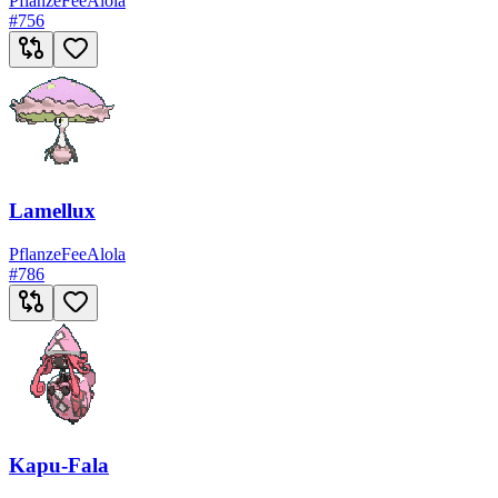
Pflanze
Fee
Alola
#
756
Lamellux
Pflanze
Fee
Alola
#
786
Kapu-Fala