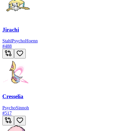
Jirachi
Stahl
Psycho
Hoenn
#
488
Cresselia
Psycho
Sinnoh
#
517