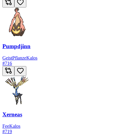
Pumpdjinn
Geist
Pflanze
Kalos
#
716
Xerneas
Fee
Kalos
#
719