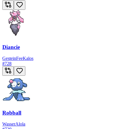
Diancie
Gestein
Fee
Kalos
#
728
Robball
Wasser
Alola