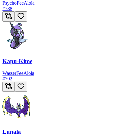
Psycho
Fee
Alola
#
788
Kapu-Kime
Wasser
Fee
Alola
#
792
Lunala