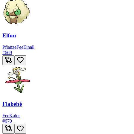
Elfun
Pflanze
Fee
Einall
#
669
Flabébé
Fee
Kalos
#
670