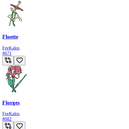
Floette
Fee
Kalos
#
671
Florges
Fee
Kalos
#
682