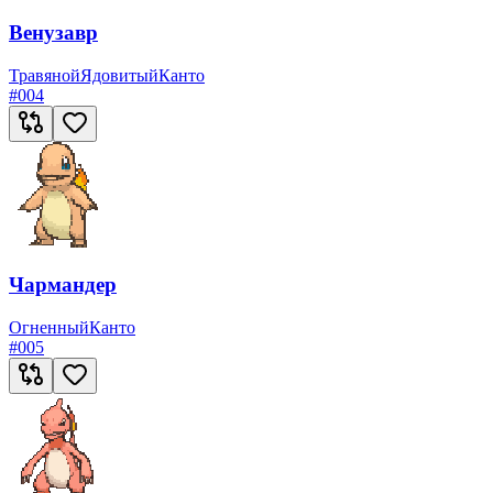
Венузавр
Травяной
Ядовитый
Канто
#
004
Чармандер
Огненный
Канто
#
005