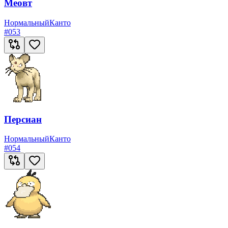
Меовт
Нормальный
Канто
#
053
Персиан
Нормальный
Канто
#
054