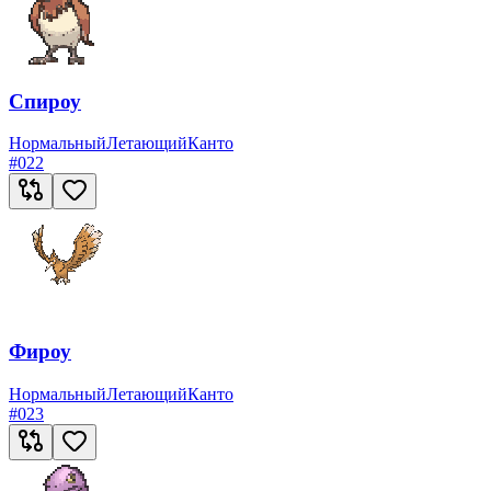
Спироу
Нормальный
Летающий
Канто
#
022
Фироу
Нормальный
Летающий
Канто
#
023