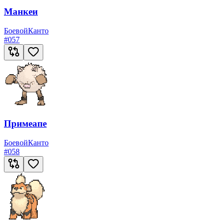
Манкеи
Боевой
Канто
#
057
Примеапе
Боевой
Канто
#
058