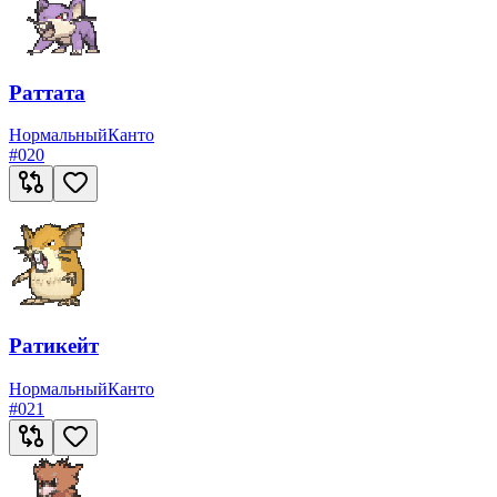
Раттата
Нормальный
Канто
#
020
Ратикейт
Нормальный
Канто
#
021