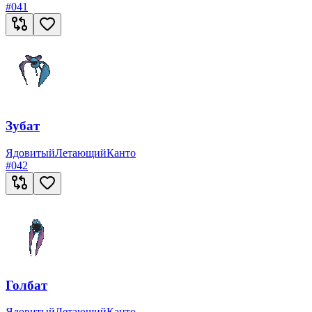
#
041
Зубат
Ядовитый
Летающий
Канто
#
042
Голбат
Ядовитый
Летающий
Канто