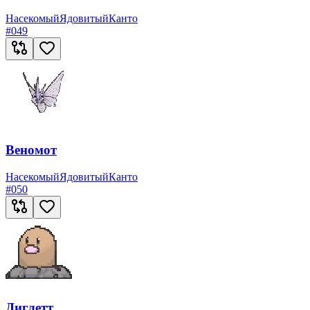
Насекомый
Ядовитый
Канто
#
049
Веномот
Насекомый
Ядовитый
Канто
#
050
Диглетт