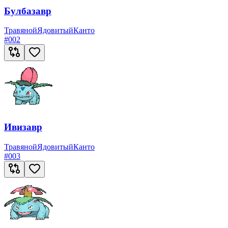
Булбазавр
Травяной
Ядовитый
Канто
#
002
Ивизавр
Травяной
Ядовитый
Канто
#
003