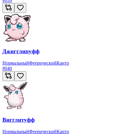
#
039
Джигглипуфф
Нормальный
Феерический
Канто
#
040
Вигглитуфф
Нормальный
Феерический
Канто