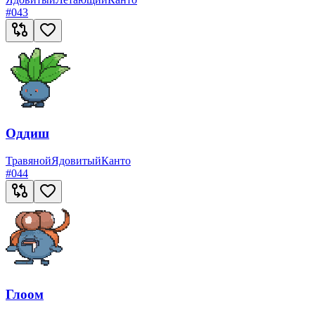
#
043
Оддиш
Травяной
Ядовитый
Канто
#
044
Глоом