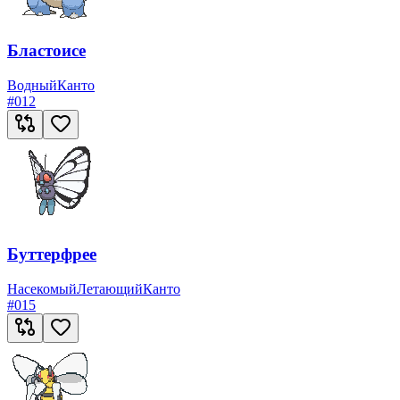
Бластоисе
Водный
Канто
#
012
Буттерфрее
Насекомый
Летающий
Канто
#
015