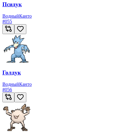
Псидук
Водный
Канто
#
055
Голдук
Водный
Канто
#
056