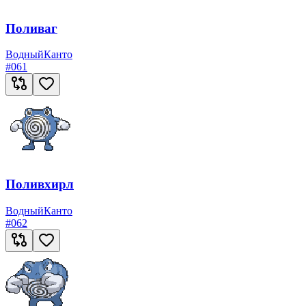
Поливаг
Водный
Канто
#
061
Поливхирл
Водный
Канто
#
062