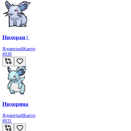
Нидоран♀
Ядовитый
Канто
#
030
Нидорина
Ядовитый
Канто
#
031