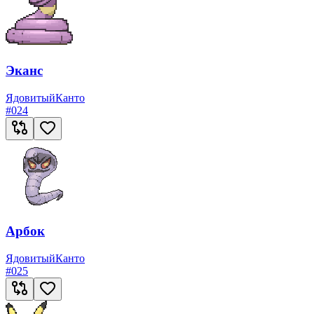
Эканс
Ядовитый
Канто
#
024
Арбок
Ядовитый
Канто
#
025