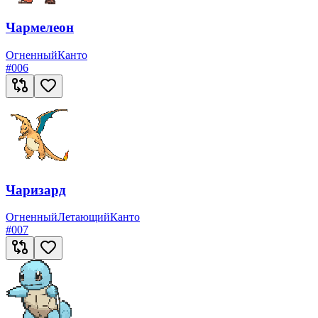
Чармелеон
Огненный
Канто
#
006
Чаризард
Огненный
Летающий
Канто
#
007