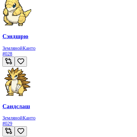
Сэндшрю
Земляной
Канто
#
028
Сандслаш
Земляной
Канто
#
029