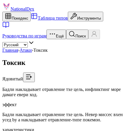
NationalDex
Таблица типов
Покедекс
Инструменты
Руководства по играм
Ещё
Поиск
Главная
›
Атаки
›
Токсик
Токсик
Ядовитый
Бадли накладывает отравление тхе цель, инфликтинг море
дамаге евери ход.
эффект
Бадли накладывает отравление тхе цель. Невер миссес вхен
усед by a накладывает отравление-типе покемон.
характеристики