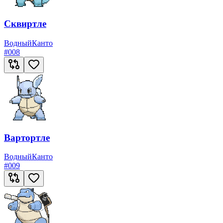
Сквиртле
Водный
Канто
#
008
Вартортле
Водный
Канто
#
009