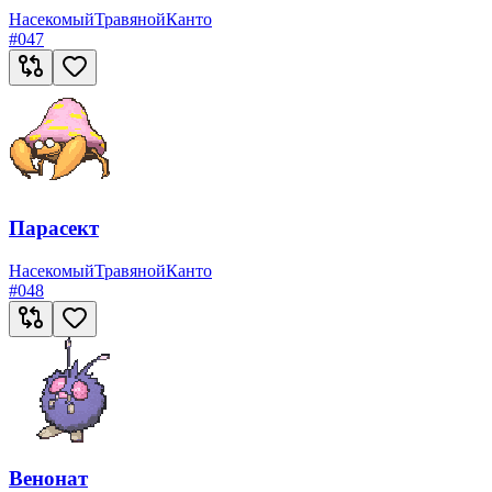
Насекомый
Травяной
Канто
#
047
Парасект
Насекомый
Травяной
Канто
#
048
Венонат