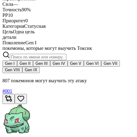
Сила
—
Точность
90%
PP
10
Приоритет
0
Категория
Статусная
Цель
Одна цель
детали
Поколение
Gen I
покемоны, которые могут выучить Токсик
Gen I
Gen II
Gen III
Gen IV
Gen V
Gen VI
Gen VII
Gen VIII
Gen IX
807 покемонов могут выучить эту атаку
#
001