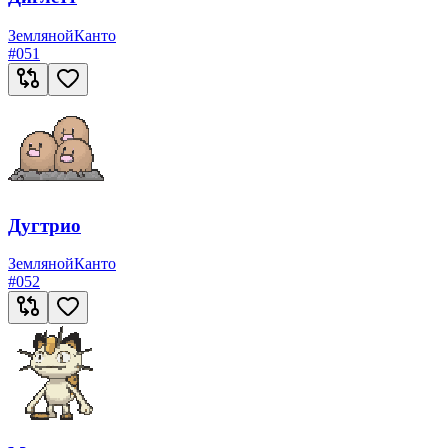
Земляной
Канто
#
051
Дугтрио
Земляной
Канто
#
052