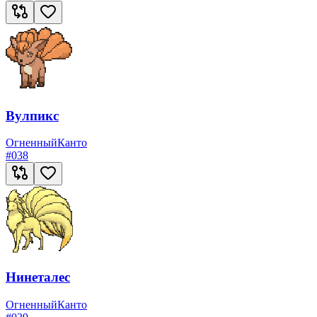
Вулпикс
Огненный
Канто
#
038
Нинеталес
Огненный
Канто