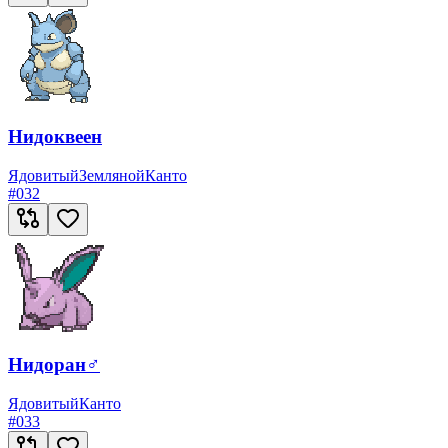
Нидоквеен
Ядовитый
Земляной
Канто
#
032
Нидоран♂
Ядовитый
Канто
#
033