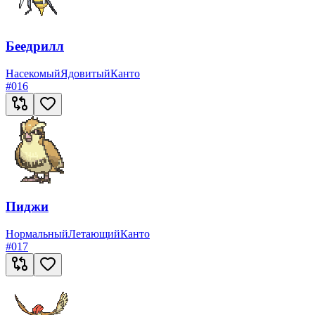
Беедрилл
Насекомый
Ядовитый
Канто
#
016
Пиджи
Нормальный
Летающий
Канто
#
017