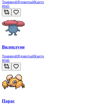
Травяной
Ядовитый
Канто
#
045
Вилеплуме
Травяной
Ядовитый
Канто
#
046
Парас