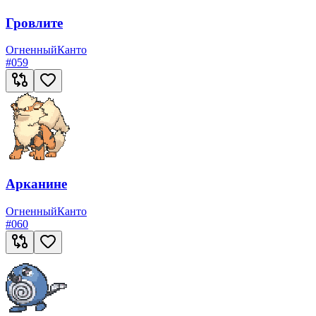
Гровлите
Огненный
Канто
#
059
Арканине
Огненный
Канто
#
060