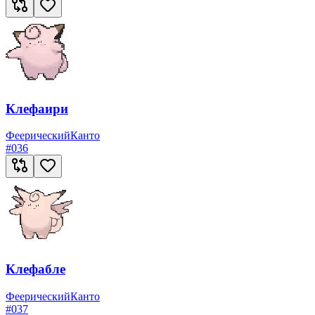
Клефаири
Феерический
Канто
#
036
Клефабле
Феерический
Канто
#
037