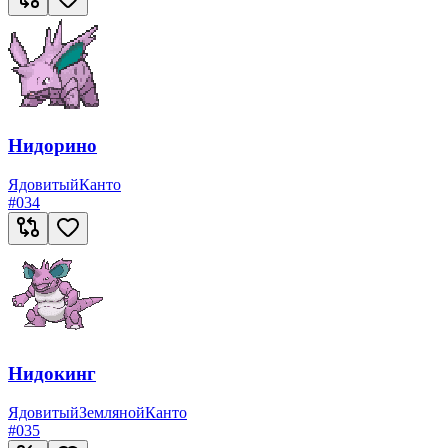
Нидорино
Ядовитый
Канто
#
034
Нидокинг
Ядовитый
Земляной
Канто
#
035