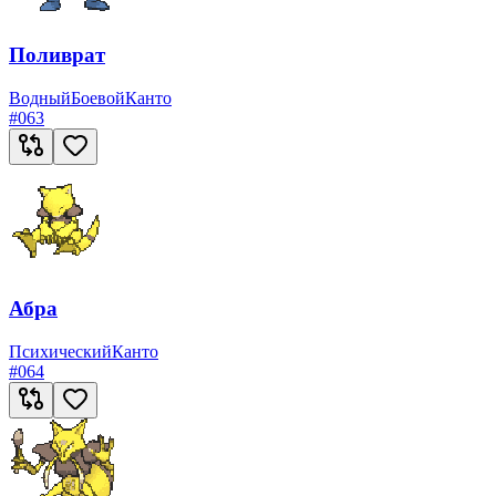
Поливрат
Водный
Боевой
Канто
#
063
Абра
Психический
Канто
#
064