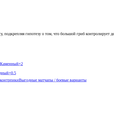
у, подкрепляя гипотезу о том, что большой гриб контролирует д
Каменный
×2
дный
×0.5
контрпики
Выгодные матчапы / боевые варианты