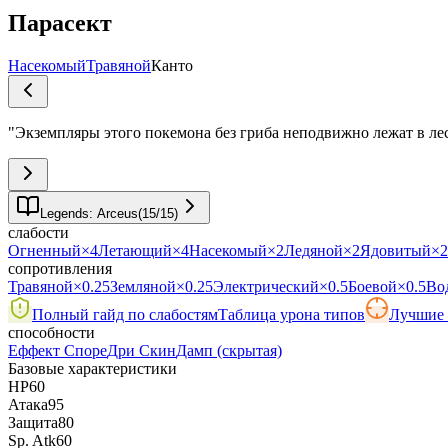
Парасект
Насекомый
Травяной
Канто
"
Экземпляры этого покемона без гриба неподвижно лежат в лес
Legends: Arceus
(
15
/
15
)
слабости
Огненный
×4
Летающий
×4
Насекомый
×2
Ледяной
×2
Ядовитый
×2
сопротивления
Травяной
×0.25
Земляной
×0.25
Электрический
×0.5
Боевой
×0.5
Во
Полный гайд по слабостям
Таблица урона типов
Лучшие 
способности
Еффект Споре
Дри Скин
Дамп
(скрытая)
Базовые характеристики
HP
60
Атака
95
Защита
80
Sp. Atk
60