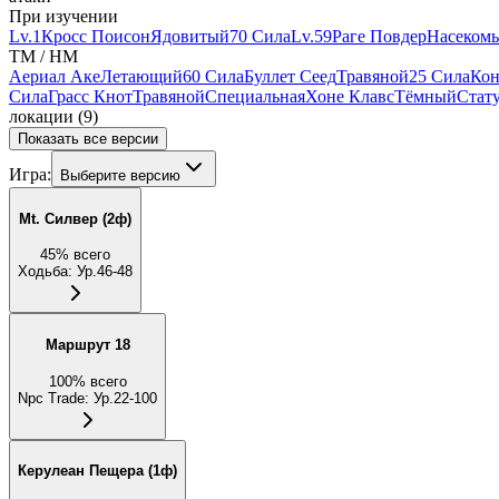
При изучении
Lv.1
Кросс Поисон
Ядовитый
70 Сила
Lv.59
Раге Повдер
Насеком
TM / HM
Аериал Аке
Летающий
60 Сила
Буллет Сеед
Травяной
25 Сила
Ко
Сила
Грасс Кнот
Травяной
Специальная
Хоне Клавс
Тёмный
Стат
локации
(
9
)
Показать все версии
Игра:
Выберите версию
Mt. Силвер (2ф)
45
%
всего
Ходьба
:
Ур.46-48
Маршрут 18
100
%
всего
Npc Trade
:
Ур.22-100
Керулеан Пещера (1ф)