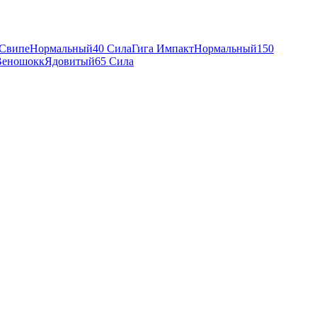
 Свипе
Нормальный
40 Сила
Гига Импакт
Нормальный
150
Веношокк
Ядовитый
65 Сила