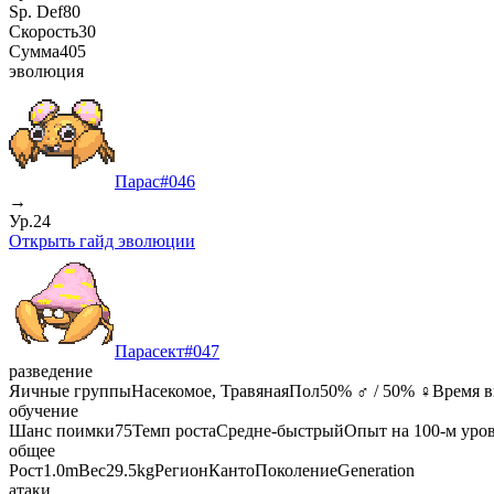
Sp. Def
80
Скорость
30
Сумма
405
эволюция
Парас
#
046
→
Ур.24
Открыть гайд эволюции
Парасект
#
047
разведение
Яичные группы
Насекомое, Травяная
Пол
50% ♂ / 50% ♀
Время 
обучение
Шанс поимки
75
Темп роста
Средне-быстрый
Опыт на 100-м уро
общее
Рост
1.0m
Вес
29.5kg
Регион
Канто
Поколение
Generation
атаки