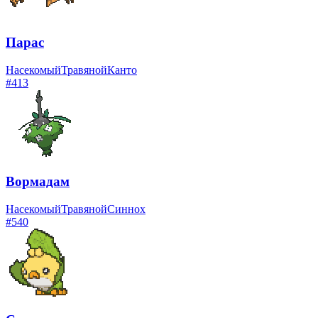
Парас
Насекомый
Травяной
Канто
#
413
Вормадам
Насекомый
Травяной
Синнох
#
540