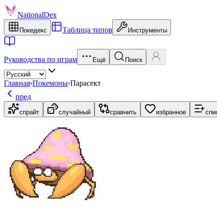
NationalDex
Таблица типов
Покедекс
Инструменты
Руководства по играм
Ещё
Поиск
Главная
›
Покемоны
›
Парасект
пред
спрайт
случайный
сравнить
избранное
спи