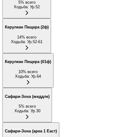
5
%
всего
Ходьба
:
Ур.52
Керулеан Пещера (2ф)
14
%
всего
Ходьба
:
Ур.52-61
Керулеан Пещера (б1ф)
10
%
всего
Ходьба
:
Ур.64
Сафари-Зона (миддле)
5
%
всего
Ходьба
:
Ур.30
Сафари-Зона (ареа 1 Еаст)