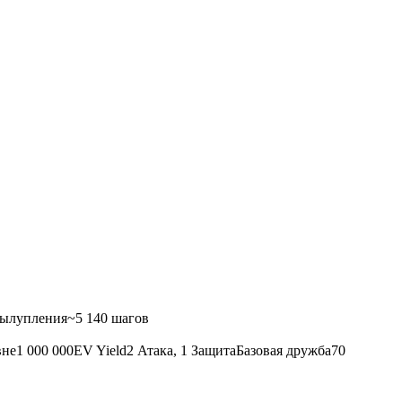
вылупления
~5 140 шагов
вне
1 000 000
EV Yield
2 Атака, 1 Защита
Базовая дружба
70