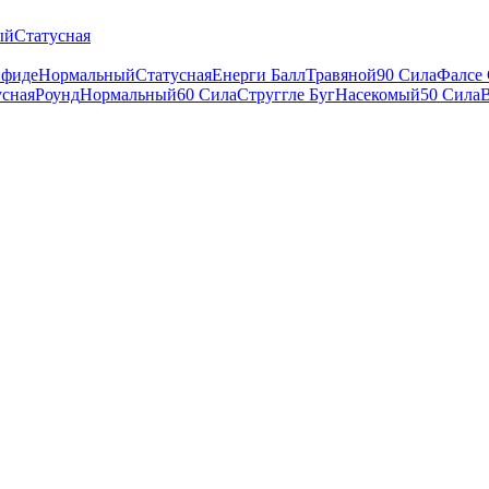
ый
Статусная
нфиде
Нормальный
Статусная
Енерги Балл
Травяной
90 Сила
Фалсе
усная
Роунд
Нормальный
60 Сила
Струггле Буг
Насекомый
50 Сила