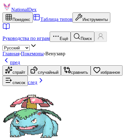
NationalDex
Таблица типов
Покедекс
Инструменты
Руководства по играм
Ещё
Поиск
Главная
›
Покемоны
›
Венузавр
пред
спрайт
случайный
сравнить
избранное
след
список