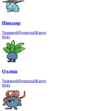
Ивизавр
Травяной
Ядовитый
Канто
#
043
Оддиш
Травяной
Ядовитый
Канто
#
044