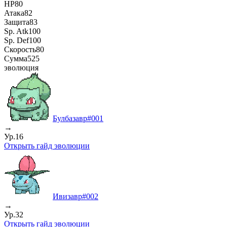
HP
80
Атака
82
Защита
83
Sp. Atk
100
Sp. Def
100
Скорость
80
Сумма
525
эволюция
Булбазавр
#
001
→
Ур.16
Открыть гайд эволюции
Ивизавр
#
002
→
Ур.32
Открыть гайд эволюции