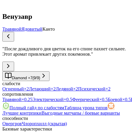
Венузавр
Травяной
Ядовитый
Канто
"
После дождливого дня цветок на его спине пахнет сильнее.
Этот аромат привлекает других покемонов.
"
Diamond +7
(
9
/
9
)
слабости
Огненный
×2
Летающий
×2
Ледяной
×2
Психический
×2
сопротивления
Травяной
×0.25
Электрический
×0.5
Феерический
×0.5
Боевой
×0.5
Полный гайд по слабостям
Таблица урона типов
Лучшие контрпики
Выгодные матчапы / боевые варианты
способности
Овергров
Члоропхилл
(скрытая)
Базовые характеристики