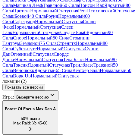
Сила
Магикал Леаф
Травяной
60 Сила
Поисон Йаб
Ядовитый
80
Сила
Протект
Нормальный
Статусная
Рест
Психический
Статусна
Смаш
Боевой
40 Сила
Роунд
Нормальный
60
Сила
Сафегуард
Нормальный
Статусная
Скари
Факе
Нормальный
Статусная
Слееп
Талк
Нормальный
Статусная
Слудге Бомб
Ядовитый
90
Сила
Сноре
Нормальный
50 Сила
Стомпинг
Тантрум
Земляной
75 Сила
Стренгтх
Нормальный
80
Сила
Субституте
Нормальный
Статусная
Сунни
Даи
Огненный
Статусная
Свордс
Данке
Нормальный
Статусная
Тера Бласт
Нормальный
80
Сила
Токсик
Ядовитый
Статусная
Траилблазе
Травяной
50
Сила
Веношокк
Ядовитый
65 Сила
Веатхер Балл
Нормальный
50
Сила
Ворк Up
Нормальный
Статусная
локации
(
2
)
Показать все версии
Игра:
Выберите версию
Forest Of Focus Max Den A
50
%
всего
Max Raid
:
Ур.45-60