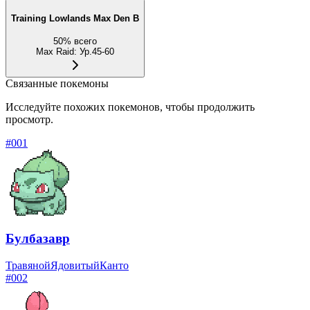
Training Lowlands Max Den B
50
%
всего
Max Raid
:
Ур.45-60
Связанные покемоны
Исследуйте похожих покемонов, чтобы продолжить
просмотр.
#
001
Булбазавр
Травяной
Ядовитый
Канто
#
002