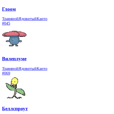
Глоом
Травяной
Ядовитый
Канто
#
045
Вилеплуме
Травяной
Ядовитый
Канто
#
069
Беллспроут