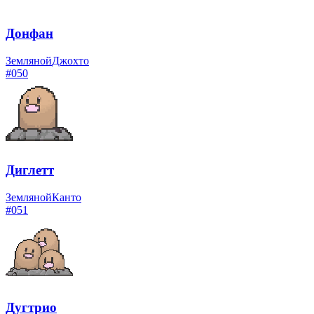
Донфан
Земляной
Джохто
#
050
Диглетт
Земляной
Канто
#
051
Дугтрио