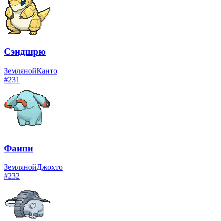
Сэндшрю
Земляной
Канто
#
231
Фанпи
Земляной
Джохто
#
232