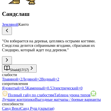
Сандслаш
Земляной
Канто
"
Он взбирается на деревья, цепляясь острыми когтями.
Сэндслэш делится собранными ягодами, сбрасывая их
Сэндшрю, который ждет под деревом.
"
Shield
(
17
/
17
)
слабости
Травяной
×2
Ледяной
×2
Водный
×2
сопротивления
Ядовитый
×0.5
Каменный
×0.5
Электрический
×0
Полный гайд по слабостям
Таблица урона типов
Лучшие контрпики
Выгодные матчапы / боевые варианты
способности
Санд Веил
Санд Руш
(скрытая)