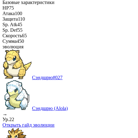
Базовые характеристики
HP
75
Атака
100
Защита
110
Sp. Atk
45
Sp. Def
55
Скорость
65
Сумма
450
эволюция
Сэндшрю
#
027
Сэндшрю (Alola)
→
Ур.22
Открыть гайд эволюции