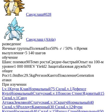
Сандслаш
#
028
Сандслаш (Alola)
разведение
Яичные группы
Полевая
Пол
50% ♂ / 50% ♀
Время
вылупления
~5 140 шагов
обучение
Шанс поимки
90
Темп роста
Средне-быстрый
Опыт на 100-м
уровне
1 000 000
EV Yield
2 Защита
Базовая дружба
70
общее
Рост
1.0m
Вес
29.5kg
Регион
Канто
Поколение
Generation
атаки
При изучении
Lv.1
Круш Клав
Нормальный
75 Сила
Lv.1
Дефенсе
Курл
Нормальный
Статусная
Lv.1
Поисон Стинг
Ядовитый
15
Сила
Lv.1
Санд
Аттакк
Земляной
Статусная
Lv.1
Скратч
Нормальный
40
Сила
Lv.9
Роллоут
Каменный
30 Сила
Lv.12
Фури
Куттер
Насекомый
40 Сила
Lv.15
Рапид Спин
Нормальный
50