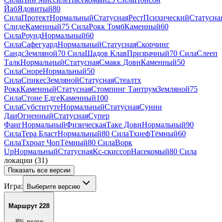
Йаб
Ядовитый
80
Сила
Протект
Нормальный
Статусная
Рест
Психический
Статусна
Слиде
Каменный
75 Сила
Рокк Томб
Каменный
60
Сила
Роунд
Нормальный
60
Сила
Сафегуард
Нормальный
Статусная
Скорчинг
Сандс
Земляной
70 Сила
Шадов Клав
Призрачный
70 Сила
Слееп
Талк
Нормальный
Статусная
Смакк Довн
Каменный
50
Сила
Сноре
Нормальный
50
Сила
Спикес
Земляной
Статусная
Стеалтх
Рокк
Каменный
Статусная
Стомпинг Тантрум
Земляной
75
Сила
Стоне Едге
Каменный
100
Сила
Субституте
Нормальный
Статусная
Сунни
Даи
Огненный
Статусная
Супер
Фанг
Нормальный
Физическая
Таке Довн
Нормальный
90
Сила
Тера Бласт
Нормальный
80 Сила
Тхиеф
Тёмный
60
Сила
Тхроат Чоп
Тёмный
80 Сила
Ворк
Up
Нормальный
Статусная
Кс-скиссор
Насекомый
80 Сила
локации
(
31
)
Показать все версии
Игра:
Выберите версию
Маршрут 228
8
%
всего