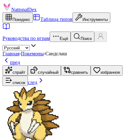
NationalDex
Таблица типов
Покедекс
Инструменты
Руководства по играм
Ещё
Поиск
Главная
›
Покемоны
›
Сандслаш
пред
спрайт
случайный
сравнить
избранное
след
список