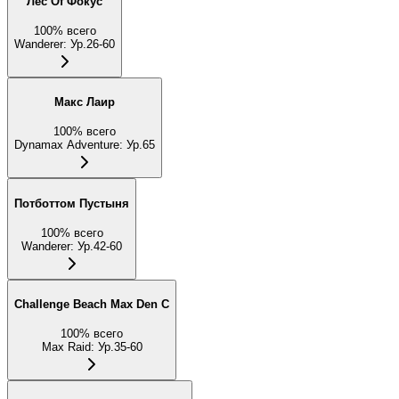
Лес Of Фокус
100
%
всего
Wanderer
:
Ур.26-60
Макс Лаир
100
%
всего
Dynamax Adventure
:
Ур.65
Потботтом Пустыня
100
%
всего
Wanderer
:
Ур.42-60
Challenge Beach Max Den C
100
%
всего
Max Raid
:
Ур.35-60