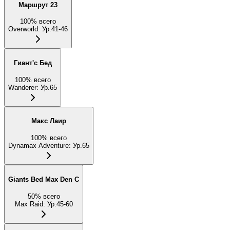
Маршрут 23
100
%
всего
Overworld
:
Ур.41-46
Гиант'с Бед
100
%
всего
Wanderer
:
Ур.65
Макс Лаир
100
%
всего
Dynamax Adventure
:
Ур.65
Giants Bed Max Den C
50
%
всего
Max Raid
:
Ур.45-60