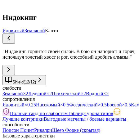
Нидокинг
Ядовитый
Земляной
Канто
"
Нидокинг гордится своей силой. В бою он напорист и горяч,
используя толстый хвост и рог, способный дробить алмазы.
"
Shield
(
12
/
12
)
слабости
Земляной
×2
Ледяной
×2
Психический
×2
Водный
×2
сопротивления
Ядовитый
×0.25
Насекомый
×0.5
Феерический
×0.5
Боевой
×0.5
Ка
Полный гайд по слабостям
Таблица урона типов
Лучшие контрпики
Выгодные матчапы / боевые варианты
способности
Поисон Поинт
Ривалри
Шеер Форке
(скрытая)
Базовые характеристики