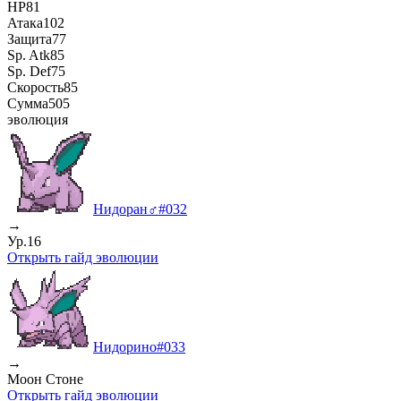
HP
81
Атака
102
Защита
77
Sp. Atk
85
Sp. Def
75
Скорость
85
Сумма
505
эволюция
Нидоран♂
#
032
→
Ур.16
Открыть гайд эволюции
Нидорино
#
033
→
Моон Стоне
Открыть гайд эволюции