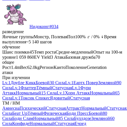
Нидокинг
#
034
разведение
Яичные группы
Монстр, Полевая
Пол
100% ♂ / 0% ♀
Время
вылупления
~5 140 шагов
обучение
Шанс поимки
45
Темп роста
Средне-медленный
Опыт на 100-м
уровне
1 059 860
EV Yield
3 Атака
Базовая дружба
70
общее
Рост
1.4m
Вес
62.0kg
Регион
Канто
Поколение
Generation
атаки
При изучении
Lv.1
Доубле Кикк
Боевой
30 Сила
Lv.1
Еартх Повер
Земляной
90
Сила
Lv.1
Флаттер
Тёмный
Статусная
Lv.1
Фури
Аттакк
Нормальный
15 Сила
Lv.1
Хорн Аттакк
Нормальный
65
Сила
Lv.1
Токсик Спикес
Ядовитый
Статусная
TM / HM
Амнесиа
Психический
Статусная
Аттракт
Нормальный
Статусная
Сила
Беат Up
Тёмный
Физическая
Боди Пресс
Боевой
80
Сила
Боди Слам
Нормальный
85 Сила
Буллдозе
Земляной
60
Сила
Конфиде
Нормальный
Статусная
Ечоед