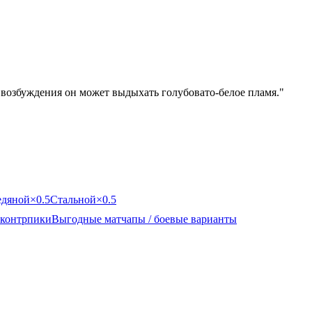
 возбуждения он может выдыхать голубовато-белое пламя.
"
едяной
×0.5
Стальной
×0.5
контрпики
Выгодные матчапы / боевые варианты