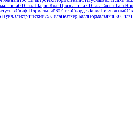
Огненный
130 Сила
Протект
Нормальный
Статусная
Рест
Психичес
мальный
60 Сила
Шадов Клав
Призрачный
70 Сила
Слееп Талк
Нор
атусная
Свифт
Нормальный
60 Сила
Свордс Данке
Нормальный
Ст
р Пунч
Электрический
75 Сила
Веатхер Балл
Нормальный
50 Сила
В