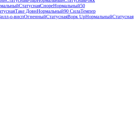
кий
Статусная
Роар
Нормальный
Статусная
Рокк
мальный
Статусная
Сноре
Нормальный
50
атусная
Таке Довн
Нормальный
90 Сила
Темпер
илл-о-висп
Огненный
Статусная
Ворк Up
Нормальный
Статусная