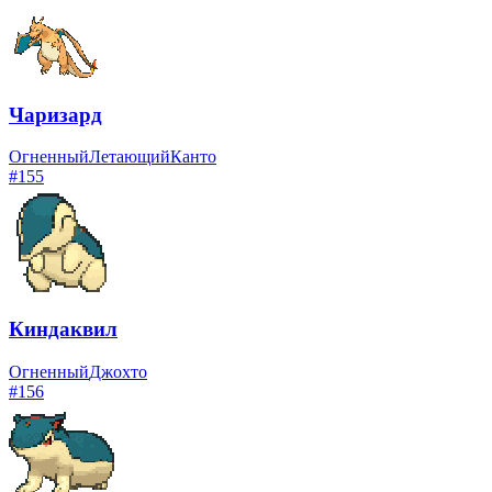
Чаризард
Огненный
Летающий
Канто
#
155
Киндаквил
Огненный
Джохто
#
156