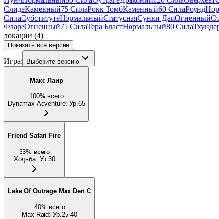
Пунч
Нормальный
80 Сила
Оутраге
Драконий
120 Сила
Оверхеат
Слиде
Каменный
75 Сила
Рокк Томб
Каменный
60 Сила
Роунд
Нор
Сила
Субституте
Нормальный
Статусная
Сунни Даи
Огненный
Ст
Фларе
Огненный
75 Сила
Тера Бласт
Нормальный
80 Сила
Тхунде
локации
(
4
)
Показать все версии
Игра:
Выберите версию
Макс Лаир
100
%
всего
Dynamax Adventure
:
Ур.65
Friend Safari Fire
33
%
всего
Ходьба
:
Ур.30
Lake Of Outrage Max Den C
40
%
всего
Max Raid
:
Ур.25-40