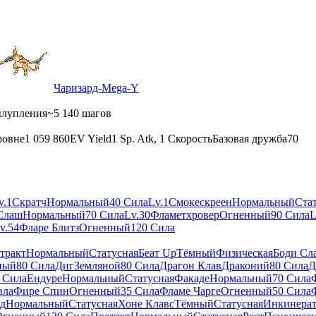
Чаризард-Mega-Y
ылупления
~5 140 шагов
ровне
1 059 860
EV Yield
1 Sp. Atk, 1 Скорость
Базовая дружба
70
v.1
Скратч
Нормальный
40 Сила
Lv.1
Смокескреен
Нормальный
Ста
Слаш
Нормальный
70 Сила
Lv.30
Фламетхровер
Огненный
90 Сила
L
v.54
Фларе Блитз
Огненный
120 Сила
тракт
Нормальный
Статусная
Беат Up
Тёмный
Физическая
Боди Сл
ный
80 Сила
Диг
Земляной
80 Сила
Драгон Клав
Драконий
80 Сила
Д
 Сила
Ендуре
Нормальный
Статусная
Факаде
Нормальный
70 Сила
ила
Фире Спин
Огненный
35 Сила
Фламе Чарге
Огненный
50 Сила
д
Нормальный
Статусная
Хоне Клавс
Тёмный
Статусная
Инкинерат