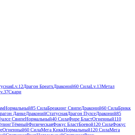
тусная
Lv.12
Драгон Бреатх
Драконий
60 Сила
Lv.13
Метал
v.37
Скари
ам
Нормальный
85 Сила
Бреакинг Свипе
Драконий
60 Сила
Брикк
рагон Данке
Драконий
Статусная
Драгон Пулсе
Драконий
85
Фалсе Свипе
Нормальный
40 Сила
Фире Бласт
Огненный
110
Флинг
Тёмный
Физическая
Фокус Бласт
Боевой
120 Сила
Фокус
е
Огненный
60 Сила
Мега Кикк
Нормальный
120 Сила
Мега