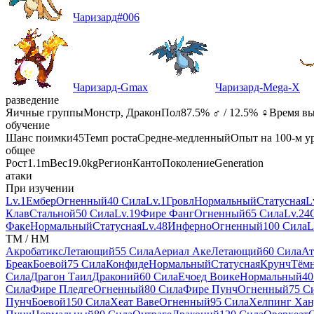
Чаризард
#
006
Чаризард-Gmax
Чаризард-Mega-X
разведение
Яичные группы
Монстр, Дракон
Пол
87.5% ♂ / 12.5% ♀
Время в
обучение
Шанс поимки
45
Темп роста
Средне-медленный
Опыт на 100-м у
общее
Рост
1.1m
Вес
19.0kg
Регион
Канто
Поколение
Generation
атаки
При изучении
Lv.1
Ембер
Огненный
40 Сила
Lv.1
Гровл
Нормальный
Статусная
L
Клав
Стальной
50 Сила
Lv.19
Фире Фанг
Огненный
65 Сила
Lv.24
Факе
Нормальный
Статусная
Lv.48
Инферно
Огненный
100 Сила
L
TM / HM
Акробатикс
Летающий
55 Сила
Аериал Аке
Летающий
60 Сила
Ат
Бреак
Боевой
75 Сила
Конфиде
Нормальный
Статусная
Крунч
Тём
Сила
Драгон Таил
Драконий
60 Сила
Ечоед Воике
Нормальный
40
Сила
Фире Пледге
Огненный
80 Сила
Фире Пунч
Огненный
75 С
Пунч
Боевой
150 Сила
Хеат Ваве
Огненный
95 Сила
Хелпинг Хан