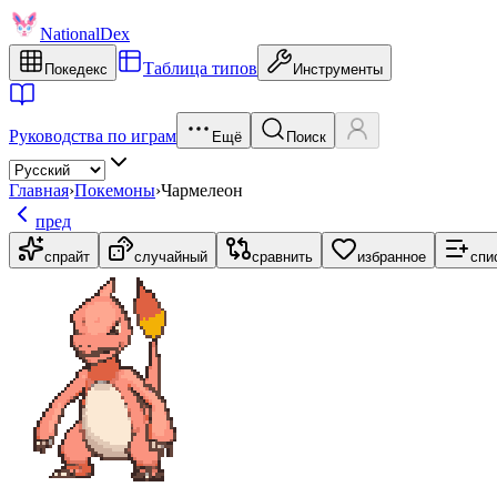
NationalDex
Таблица типов
Покедекс
Инструменты
Руководства по играм
Ещё
Поиск
Главная
›
Покемоны
›
Чармелеон
пред
спрайт
случайный
сравнить
избранное
спи