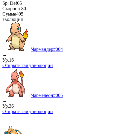
Sp. Def
65
Скорость
80
Сумма
405
эволюция
Чармандер
#
004
→
Ур.16
Открыть гайд эволюции
Чармелеон
#
005
→
Ур.36
Открыть гайд эволюции