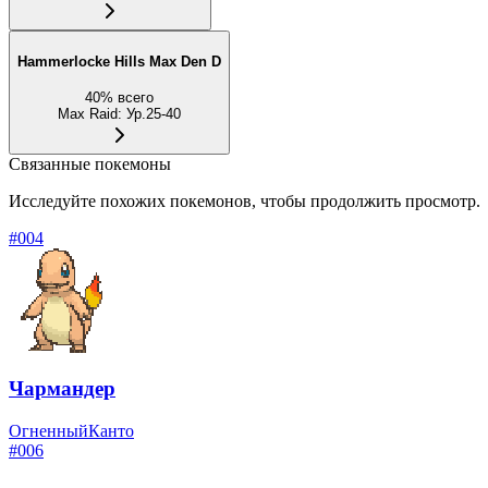
Hammerlocke Hills Max Den D
40
%
всего
Max Raid
:
Ур.25-40
Связанные покемоны
Исследуйте похожих покемонов, чтобы продолжить просмотр.
#
004
Чармандер
Огненный
Канто
#
006