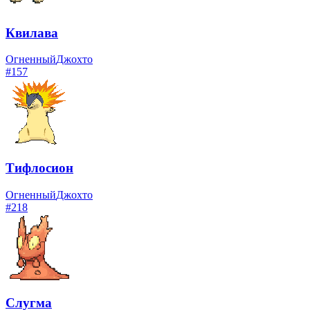
Квилава
Огненный
Джохто
#
157
Тифлосион
Огненный
Джохто
#
218
Слугма