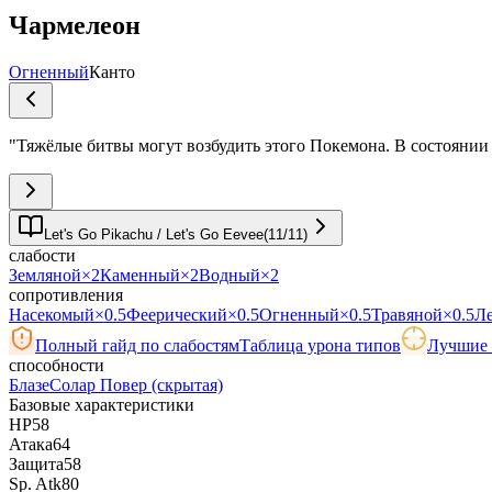
Чармелеон
Огненный
Канто
"
Тяжёлые битвы могут возбудить этого Покемона. В состоянии
Let's Go Pikachu / Let's Go Eevee
(
11
/
11
)
слабости
Земляной
×2
Каменный
×2
Водный
×2
сопротивления
Насекомый
×0.5
Феерический
×0.5
Огненный
×0.5
Травяной
×0.5
Л
Полный гайд по слабостям
Таблица урона типов
Лучшие 
способности
Блазе
Солар Повер
(скрытая)
Базовые характеристики
HP
58
Атака
64
Защита
58
Sp. Atk
80