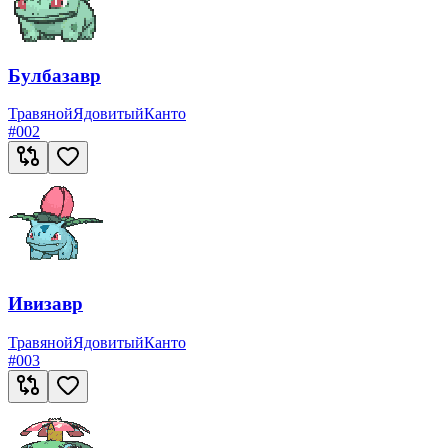
Булбазавр
Травяной
Ядовитый
Канто
#
002
Ивизавр
Травяной
Ядовитый
Канто
#
003