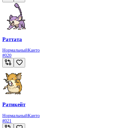
Раттата
Нормальный
Канто
#
020
Ратикейт
Нормальный
Канто
#
021