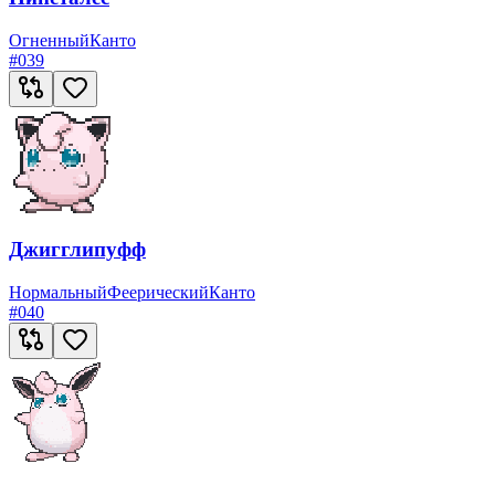
Огненный
Канто
#
039
Джигглипуфф
Нормальный
Феерический
Канто
#
040