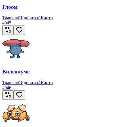
Глоом
Травяной
Ядовитый
Канто
#
045
Вилеплуме
Травяной
Ядовитый
Канто
#
046