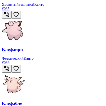
Ядовитый
Земляной
Канто
#
035
Клефаири
Феерический
Канто
#
036
Клефабле