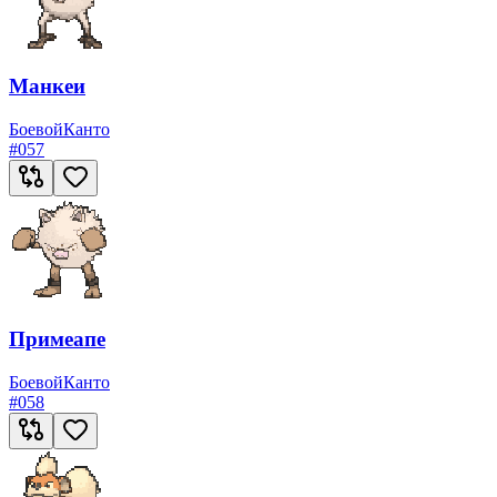
Манкеи
Боевой
Канто
#
057
Примеапе
Боевой
Канто
#
058