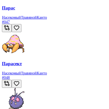
Парас
Насекомый
Травяной
Канто
#
047
Парасект
Насекомый
Травяной
Канто
#
048