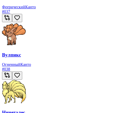
Феерический
Канто
#
037
Вулпикс
Огненный
Канто
#
038
Нинеталес