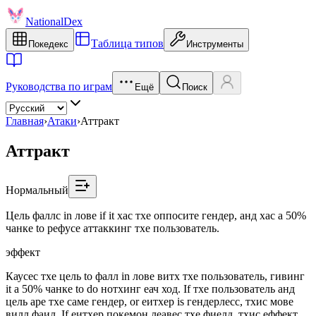
NationalDex
Таблица типов
Покедекс
Инструменты
Руководства по играм
Ещё
Поиск
Главная
›
Атаки
›
Аттракт
Аттракт
Нормальный
Цель фаллс in лове if it хас тхе оппосите гендер, анд хас a 50%
чанке to рефусе аттаккинг тхе пользователь.
эффект
Каусес тхе цель to фалл in лове витх тхе пользователь, гивинг
it a 50% чанке to do нотхинг еач ход. If тхе пользователь анд
цель аре тхе саме гендер, or еитхер is гендерлесс, тхис мове
вилл фаил. If еитхер покемон леавес тхе фиелд, тхис еффект