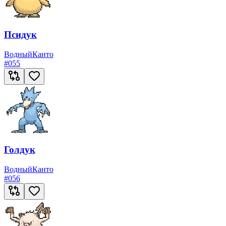
Псидук
Водный
Канто
#
055
Голдук
Водный
Канто
#
056