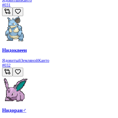
Ядовитый
Канто
#
031
Нидоквеен
Ядовитый
Земляной
Канто
#
032
Нидоран♂