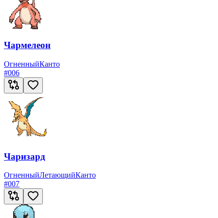
Чармелеон
Огненный
Канто
#
006
Чаризард
Огненный
Летающий
Канто
#
007