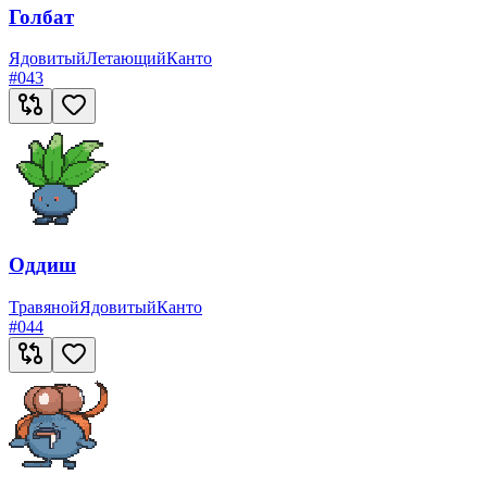
Голбат
Ядовитый
Летающий
Канто
#
043
Оддиш
Травяной
Ядовитый
Канто
#
044