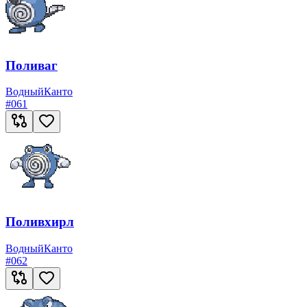
Поливаг
Водный
Канто
#
061
Поливхирл
Водный
Канто
#
062