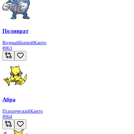
Поливрат
Водный
Боевой
Канто
#
063
Абра
Психический
Канто
#
064