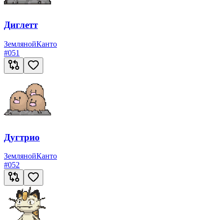
Диглетт
Земляной
Канто
#
051
Дугтрио
Земляной
Канто
#
052