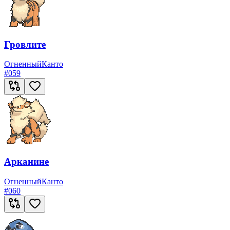
Гровлите
Огненный
Канто
#
059
Арканине
Огненный
Канто
#
060