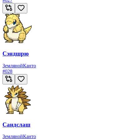
#
027
Сэндшрю
Земляной
Канто
#
028
Сандслаш
Земляной
Канто