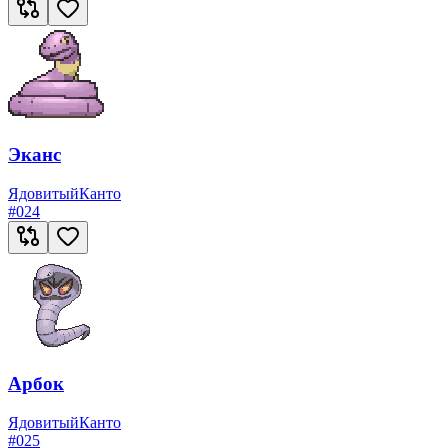
Эканс
Ядовитый
Канто
#
024
Арбок
Ядовитый
Канто
#
025