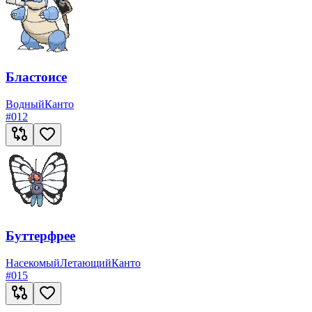
Бластоисе
Водный
Канто
#
012
Буттерфрее
Насекомый
Летающий
Канто
#
015