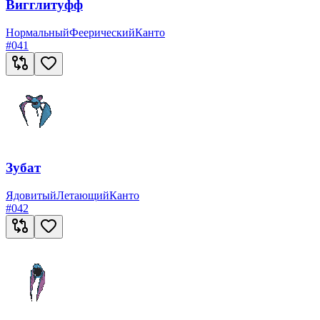
Вигглитуфф
Нормальный
Феерический
Канто
#
041
Зубат
Ядовитый
Летающий
Канто
#
042