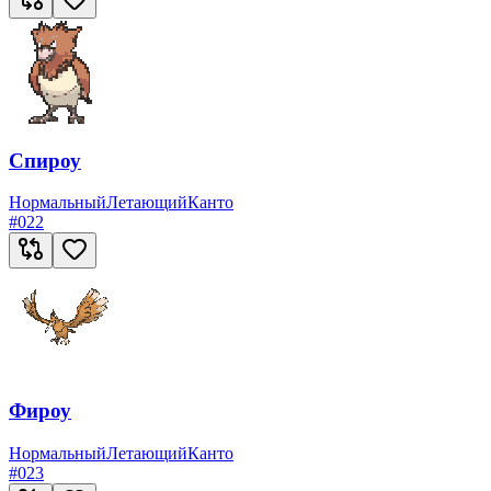
Спироу
Нормальный
Летающий
Канто
#
022
Фироу
Нормальный
Летающий
Канто
#
023