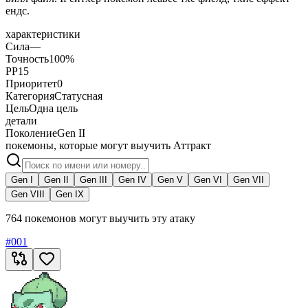
ендс.
характеристики
Сила
—
Точность
100%
PP
15
Приоритет
0
Категория
Статусная
Цель
Одна цель
детали
Поколение
Gen II
покемоны, которые могут выучить Аттракт
Gen I
Gen II
Gen III
Gen IV
Gen V
Gen VI
Gen VII
Gen VIII
Gen IX
764 покемонов могут выучить эту атаку
#
001