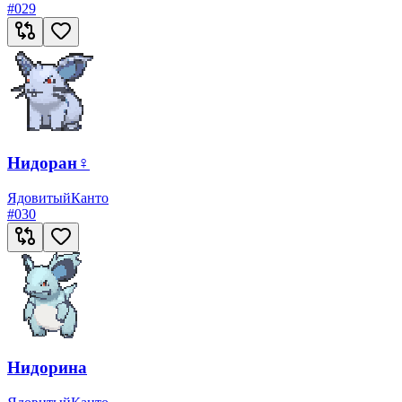
#
029
Нидоран♀
Ядовитый
Канто
#
030
Нидорина