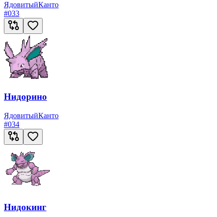
Ядовитый
Канто
#
033
Нидорино
Ядовитый
Канто
#
034
Нидокинг