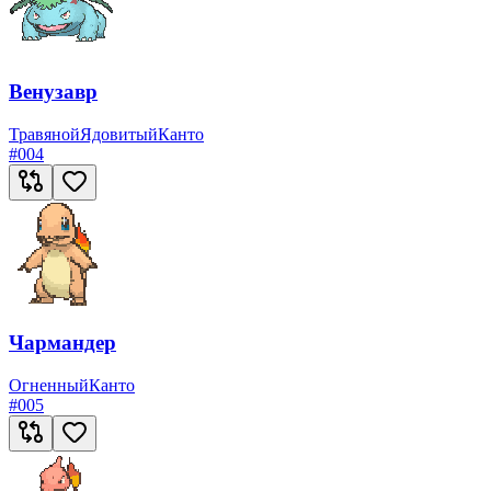
Венузавр
Травяной
Ядовитый
Канто
#
004
Чармандер
Огненный
Канто
#
005