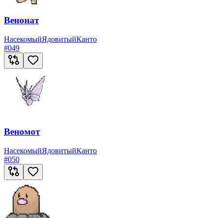
Венонат
Насекомый
Ядовитый
Канто
#
049
Веномот
Насекомый
Ядовитый
Канто
#
050