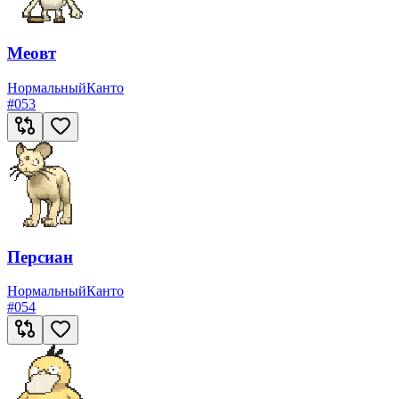
Меовт
Нормальный
Канто
#
053
Персиан
Нормальный
Канто
#
054