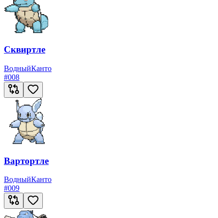
Сквиртле
Водный
Канто
#
008
Вартортле
Водный
Канто
#
009