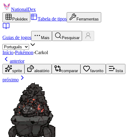
NationalDex
Tabela de tipos
Pokédex
Ferramentas
Guias de jogos
Mais
Pesquisar
Início
›
Pokémon
›
Carkol
anterior
sprite
aleatório
comparar
favorito
lista
próximo