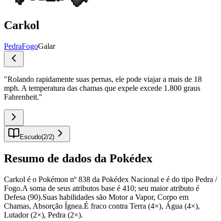
Carkol
Pedra
Fogo
Galar
"
Rolando rapidamente suas pernas, ele pode viajar a mais de 18
mph. A temperatura das chamas que expele excede 1.800 graus
Fahrenheit.
"
Escudo
(
2
/
2
)
Resumo de dados da Pokédex
Carkol é o Pokémon nº 838 da Pokédex Nacional e é do tipo Pedra /
Fogo.A soma de seus atributos base é 410; seu maior atributo é
Defesa (90).Suas habilidades são Motor a Vapor, Corpo em
Chamas, Absorção Ígnea.É fraco contra Terra (4×), Água (4×),
Lutador (2×), Pedra (2×).