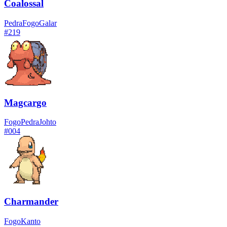
Coalossal
Pedra
Fogo
Galar
#
219
Magcargo
Fogo
Pedra
Johto
#
004
Charmander
Fogo
Kanto