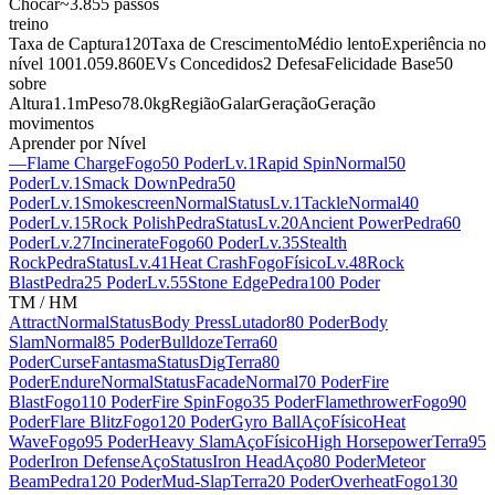
Chocar
~3.855 passos
treino
Taxa de Captura
120
Taxa de Crescimento
Médio lento
Experiência no
nível 100
1.059.860
EVs Concedidos
2 Defesa
Felicidade Base
50
sobre
Altura
1.1m
Peso
78.0kg
Região
Galar
Geração
Geração
movimentos
Aprender por Nível
—
Flame Charge
Fogo
50 Poder
Lv.1
Rapid Spin
Normal
50
Poder
Lv.1
Smack Down
Pedra
50
Poder
Lv.1
Smokescreen
Normal
Status
Lv.1
Tackle
Normal
40
Poder
Lv.15
Rock Polish
Pedra
Status
Lv.20
Ancient Power
Pedra
60
Poder
Lv.27
Incinerate
Fogo
60 Poder
Lv.35
Stealth
Rock
Pedra
Status
Lv.41
Heat Crash
Fogo
Físico
Lv.48
Rock
Blast
Pedra
25 Poder
Lv.55
Stone Edge
Pedra
100 Poder
TM / HM
Attract
Normal
Status
Body Press
Lutador
80 Poder
Body
Slam
Normal
85 Poder
Bulldoze
Terra
60
Poder
Curse
Fantasma
Status
Dig
Terra
80
Poder
Endure
Normal
Status
Facade
Normal
70 Poder
Fire
Blast
Fogo
110 Poder
Fire Spin
Fogo
35 Poder
Flamethrower
Fogo
90
Poder
Flare Blitz
Fogo
120 Poder
Gyro Ball
Aço
Físico
Heat
Wave
Fogo
95 Poder
Heavy Slam
Aço
Físico
High Horsepower
Terra
95
Poder
Iron Defense
Aço
Status
Iron Head
Aço
80 Poder
Meteor
Beam
Pedra
120 Poder
Mud-Slap
Terra
20 Poder
Overheat
Fogo
130