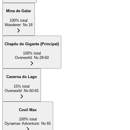
Mina de Galar
100
%
total
Wanderer
:
Nv.18
Chapéu do Gigante (Principal)
100
%
total
Overworld
:
Nv.28-60
Caverna do Lago
15
%
total
Overworld
:
Nv.60-65
Covil Max
100
%
total
Dynamax Adventure
:
Nv.65