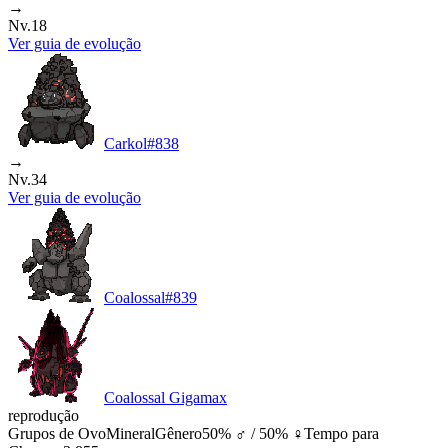
→
Nv.18
Ver guia de evolução
Carkol
#
838
→
Nv.34
Ver guia de evolução
Coalossal
#
839
Coalossal Gigamax
reprodução
Grupos de Ovo
Mineral
Gênero
50% ♂ / 50% ♀
Tempo para