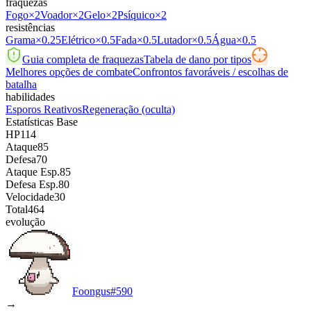
fraquezas
Fogo
×2
Voador
×2
Gelo
×2
Psíquico
×2
resistências
Grama
×0.25
Elétrico
×0.5
Fada
×0.5
Lutador
×0.5
Água
×0.5
Guia completa de fraquezas
Tabela de dano por tipos
Melhores opções de combate
Confrontos favoráveis / escolhas de
batalha
habilidades
Esporos Reativos
Regeneração
(oculta)
Estatísticas Base
HP
114
Ataque
85
Defesa
70
Ataque Esp.
85
Defesa Esp.
80
Velocidade
30
Total
464
evolução
Foongus
#
590
→