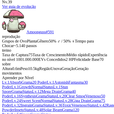
Nv.39
Ver guia de evolução
Amoonguss
#
591
reprodução
Grupos de Ovo
Planta
Gênero
50% ♂ / 50% ♀
Tempo para
Chocar
~5.140 passos
treino
Taxa de Captura
75
Taxa de Crescimento
Médio rápido
Experiência
no nível 100
1.000.000
EVs Concedidos
2 HP
Felicidade Base
70
sobre
Altura
0.6m
Peso
10.5kg
Região
Unova
Geração
Geração
movimentos
Aprender por Nível
Lv.1
Absorb
Grama
20 Poder
Lv.1
Astonish
Fantasma
30
Poder
Lv.1
Growth
Normal
Status
Lv.1
Stun
Spore
Grama
Status
Lv.12
Mega Drain
Grama
40
Poder
Lv.16
Synthesis
Grama
Status
Lv.20
Clear Smog
Venenoso
50
Poder
Lv.24
Sweet Scent
Normal
Status
Lv.28
Giga Drain
Grama
75
Poder
Lv.32
Ingrain
Grama
Status
Lv.36
Toxic
Venenoso
Status
Lv.42
Rag
Powder
Inseto
Status
Lv.48
Solar Beam
Grama
120