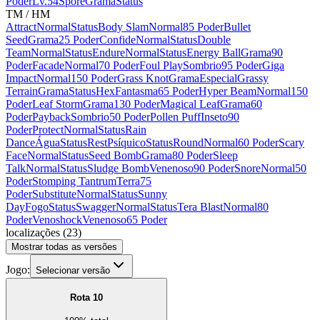
Poder
Lv.54
Spore
Grama
Status
TM / HM
Attract
Normal
Status
Body Slam
Normal
85 Poder
Bullet
Seed
Grama
25 Poder
Confide
Normal
Status
Double
Team
Normal
Status
Endure
Normal
Status
Energy Ball
Grama
90
Poder
Facade
Normal
70 Poder
Foul Play
Sombrio
95 Poder
Giga
Impact
Normal
150 Poder
Grass Knot
Grama
Especial
Grassy
Terrain
Grama
Status
Hex
Fantasma
65 Poder
Hyper Beam
Normal
150
Poder
Leaf Storm
Grama
130 Poder
Magical Leaf
Grama
60
Poder
Payback
Sombrio
50 Poder
Pollen Puff
Inseto
90
Poder
Protect
Normal
Status
Rain
Dance
Água
Status
Rest
Psíquico
Status
Round
Normal
60 Poder
Scary
Face
Normal
Status
Seed Bomb
Grama
80 Poder
Sleep
Talk
Normal
Status
Sludge Bomb
Venenoso
90 Poder
Snore
Normal
50
Poder
Stomping Tantrum
Terra
75
Poder
Substitute
Normal
Status
Sunny
Day
Fogo
Status
Swagger
Normal
Status
Tera Blast
Normal
80
Poder
Venoshock
Venenoso
65 Poder
localizações
(
23
)
Mostrar todas as versões
Jogo:
Selecionar versão
Rota 10