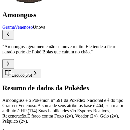
Amoonguss
Grama
Venenoso
Unova
"
Amoonguss geralmente não se move muito. Ele tende a ficar
parado perto de Poké Bolas que caíram no chão.
"
Escudo
(
5
/
5
)
Resumo de dados da Pokédex
Amoonguss é o Pokémon nº 591 da Pokédex Nacional e é do tipo
Grama / Venenoso.A soma de seus atributos base é 464; seu maior
atributo é HP (114).Suas habilidades são Esporos Reativos,
Regeneração.É fraco contra Fogo (2×), Voador (2×), Gelo (2×),
Psíquico (2×).