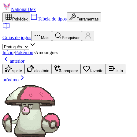
NationalDex
Tabela de tipos
Pokédex
Ferramentas
Guias de jogos
Mais
Pesquisar
Início
›
Pokémon
›
Amoonguss
anterior
sprite
aleatório
comparar
favorito
lista
próximo