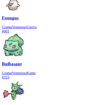
Foongus
Grama
Venenoso
Unova
#
001
Bulbasaur
Grama
Venenoso
Kanto
#
315