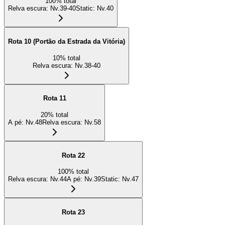
100
%
total
Relva escura
:
Nv.39-40
Static
:
Nv.40
Rota 10 (Portão da Estrada da Vitória)
10
%
total
Relva escura
:
Nv.38-40
Rota 11
20
%
total
A pé
:
Nv.48
Relva escura
:
Nv.58
Rota 22
100
%
total
Relva escura
:
Nv.44
A pé
:
Nv.39
Static
:
Nv.47
Rota 23