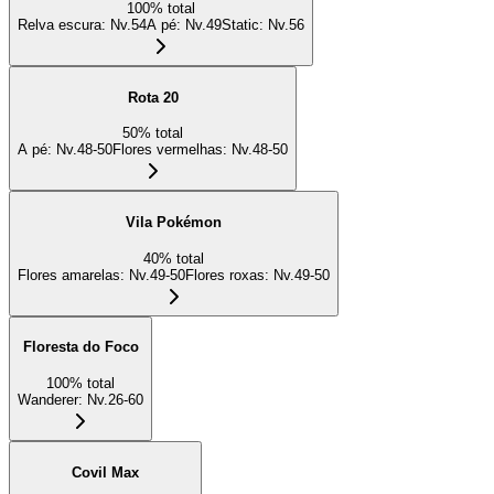
100
%
total
Relva escura
:
Nv.54
A pé
:
Nv.49
Static
:
Nv.56
Rota 20
50
%
total
A pé
:
Nv.48-50
Flores vermelhas
:
Nv.48-50
Vila Pokémon
40
%
total
Flores amarelas
:
Nv.49-50
Flores roxas
:
Nv.49-50
Floresta do Foco
100
%
total
Wanderer
:
Nv.26-60
Covil Max