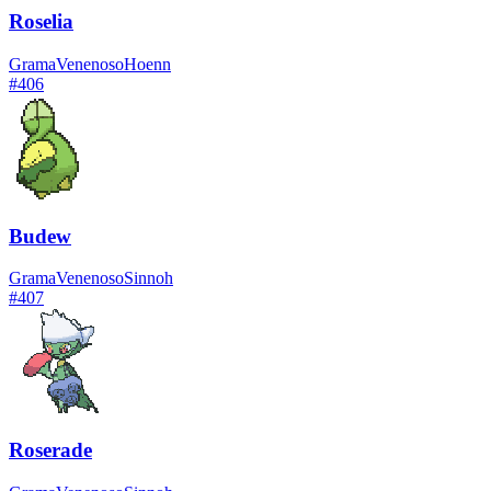
Roselia
Grama
Venenoso
Hoenn
#
406
Budew
Grama
Venenoso
Sinnoh
#
407
Roserade