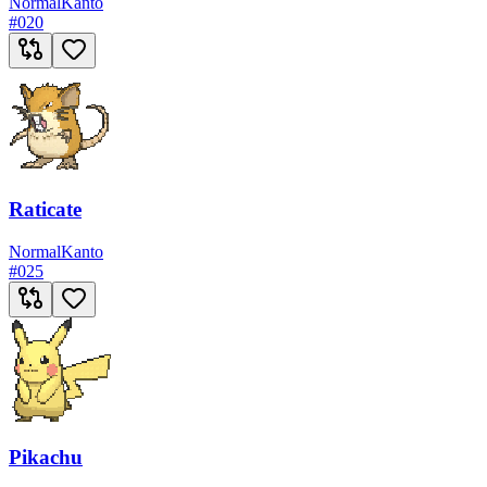
Normal
Kanto
#
020
Raticate
Normal
Kanto
#
025
Pikachu