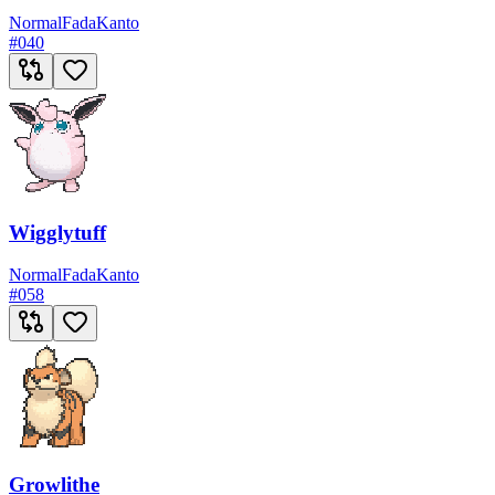
Normal
Fada
Kanto
#
040
Wigglytuff
Normal
Fada
Kanto
#
058
Growlithe