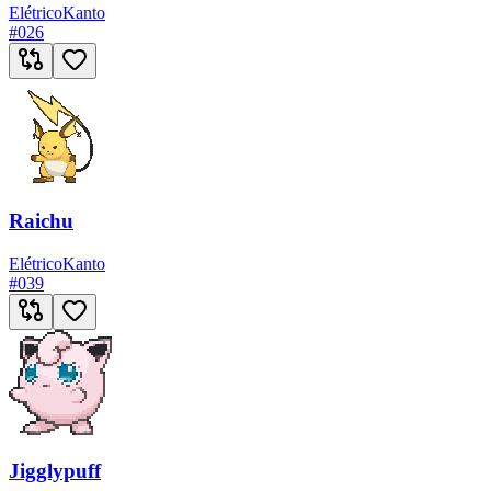
Elétrico
Kanto
#
026
Raichu
Elétrico
Kanto
#
039
Jigglypuff