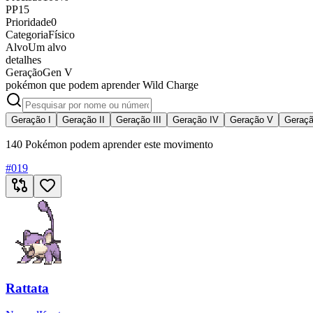
PP
15
Prioridade
0
Categoria
Físico
Alvo
Um alvo
detalhes
Geração
Gen V
pokémon que podem aprender Wild Charge
Geração I
Geração II
Geração III
Geração IV
Geração V
Geraçã
140 Pokémon podem aprender este movimento
#
019
Rattata