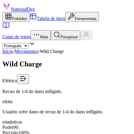
NationalDex
Tabela de tipos
Pokédex
Ferramentas
Guias de jogos
Mais
Pesquisar
Início
›
Movimentos
›
Wild Charge
Wild Charge
Elétrico
Recuo de 1/4 do dano infligido.
efeito
Usuário sofre dano de recuo de 1/4 do dano infligido.
estatísticas
Poder
90
Precisão
100%