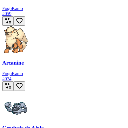
Fogo
Kanto
#
059
Arcanine
Fogo
Kanto
#
074
Geodude de Alola