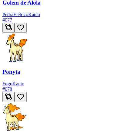
Golem de Alola
Pedra
Elétrico
Kanto
#
077
Ponyta
Fogo
Kanto
#
078