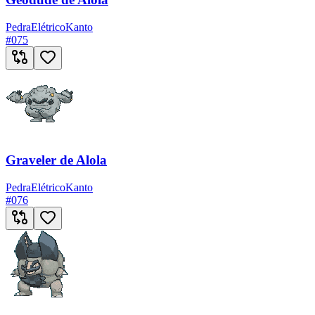
Pedra
Elétrico
Kanto
#
075
Graveler de Alola
Pedra
Elétrico
Kanto
#
076