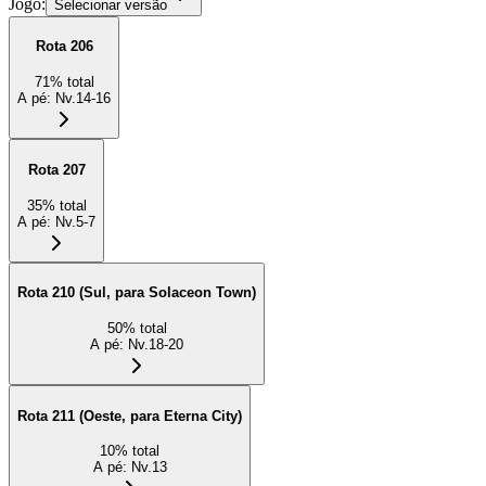
Jogo:
Selecionar versão
Rota 206
71
%
total
A pé
:
Nv.14-16
Rota 207
35
%
total
A pé
:
Nv.5-7
Rota 210 (Sul, para Solaceon Town)
50
%
total
A pé
:
Nv.18-20
Rota 211 (Oeste, para Eterna City)
10
%
total
A pé
:
Nv.13