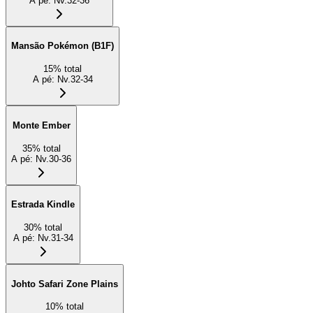
A pé
:
Nv.32-36
Mansão Pokémon (B1F)
15
%
total
A pé
:
Nv.32-34
Monte Ember
35
%
total
A pé
:
Nv.30-36
Estrada Kindle
30
%
total
A pé
:
Nv.31-34
Johto Safari Zone Plains
10
%
total