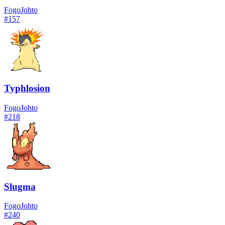
Fogo
Johto
#
157
Typhlosion
Fogo
Johto
#
218
Slugma
Fogo
Johto
#
240