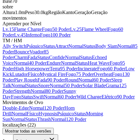
Base
70
sobre
Altura
1.0m
Peso
30.0kg
Região
Kanto
Geração
Geração
movimentos
Aprender por Nível
Lv.15
Flame Charge
Fogo
50 Poder
Lv.25
Flame Wheel
Fogo
60
Poder
Lv.45
Inferno
Fogo
100 Poder
TM / HM
Ally Switch
Psíquico
Status
Attract
Normal
Status
Body Slam
Normal
85
Poder
Bounce
Voador
85
Poder
Charm
Fada
Status
Confide
Normal
Status
Echoed
Voice
Normal
40 Poder
Endure
Normal
Status
Heat Wave
Fogo
95
Poder
High Horsepower
Terra
95 Poder
Incinerate
Fogo
60 Poder
Low
Kick
Lutador
Físico
Mystical Fire
Fogo
75 Poder
Overheat
Fogo
130
Poder
Play Rough
Fada
90 Poder
Round
Normal
60 Poder
Sleep
Talk
Normal
Status
Snore
Normal
50 Poder
Solar Blade
Grama
125
Poder
Strength
Normal
80 Poder
Sunny
Day
Fogo
Status
Swift
Normal
60 Poder
Wild Charge
Elétrico
90 Poder
Movimentos de Ovo
Double-Edge
Normal
120 Poder
Horn
Drill
Normal
Físico
Hypnosis
Psíquico
Status
Morning
Sun
Normal
Status
Thrash
Normal
120 Poder
localizações
(
22
)
Mostrar todas as versões