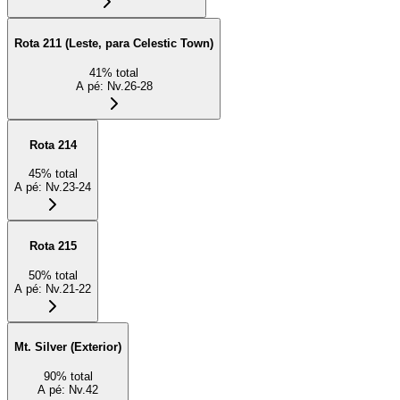
Rota 211 (Leste, para Celestic Town)
41
%
total
A pé
:
Nv.26-28
Rota 214
45
%
total
A pé
:
Nv.23-24
Rota 215
50
%
total
A pé
:
Nv.21-22
Mt. Silver (Exterior)
90
%
total
A pé
:
Nv.42