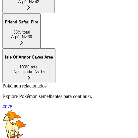
A pé
:
Nv.42
Friend Safari Fire
33
%
total
A pé
:
Nv.30
Isle Of Armor Caves Area
100
%
total
Npc Trade
:
Nv.15
Pokémon relacionados
Explore Pokémon semelhantes para continuar.
#
078