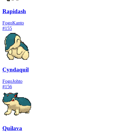
Rapidash
Fogo
Kanto
#
155
Cyndaquil
Fogo
Johto
#
156
Quilava