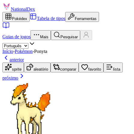
NationalDex
Tabela de tipos
Pokédex
Ferramentas
Guias de jogos
Mais
Pesquisar
Início
›
Pokémon
›
Ponyta
anterior
sprite
aleatório
comparar
favorito
lista
próximo