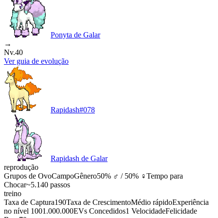
Ponyta de Galar
→
Nv.40
Ver guia de evolução
Rapidash
#
078
Rapidash de Galar
reprodução
Grupos de Ovo
Campo
Gênero
50% ♂ / 50% ♀
Tempo para
Chocar
~5.140 passos
treino
Taxa de Captura
190
Taxa de Crescimento
Médio rápido
Experiência
no nível 100
1.000.000
EVs Concedidos
1 Velocidade
Felicidade