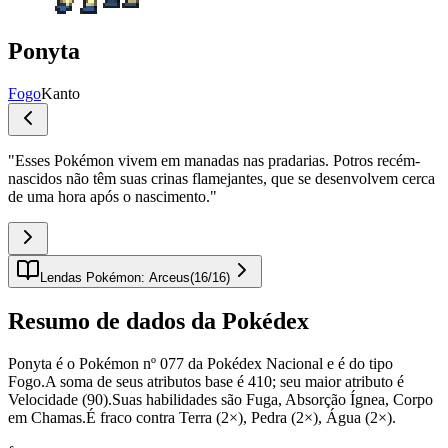
Ponyta
Fogo
Kanto
"
Esses Pokémon vivem em manadas nas pradarias. Potros recém-
nascidos não têm suas crinas flamejantes, que se desenvolvem cerca
de uma hora após o nascimento.
"
Lendas Pokémon: Arceus
(
16
/
16
)
Resumo de dados da Pokédex
Ponyta é o Pokémon nº 077 da Pokédex Nacional e é do tipo
Fogo.A soma de seus atributos base é 410; seu maior atributo é
Velocidade (90).Suas habilidades são Fuga, Absorção Ígnea, Corpo
em Chamas.É fraco contra Terra (2×), Pedra (2×), Água (2×).