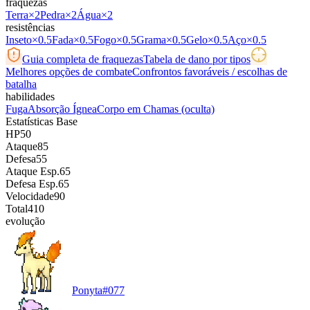
fraquezas
Terra
×2
Pedra
×2
Água
×2
resistências
Inseto
×0.5
Fada
×0.5
Fogo
×0.5
Grama
×0.5
Gelo
×0.5
Aço
×0.5
Guia completa de fraquezas
Tabela de dano por tipos
Melhores opções de combate
Confrontos favoráveis / escolhas de
batalha
habilidades
Fuga
Absorção Ígnea
Corpo em Chamas
(oculta)
Estatísticas Base
HP
50
Ataque
85
Defesa
55
Ataque Esp.
65
Defesa Esp.
65
Velocidade
90
Total
410
evolução
Ponyta
#
077