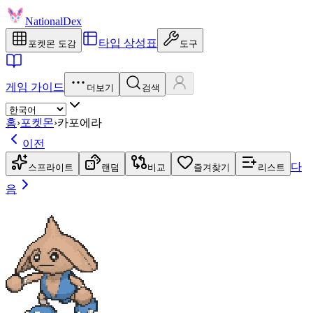
NationalDex
타입 상성표
포켓몬 도감
도구
게임 가이드
더보기
검색
홈
›
포켓몬
›
카포에라
이전
다
스프라이트
랜덤
비교
즐겨찾기
리스트
음