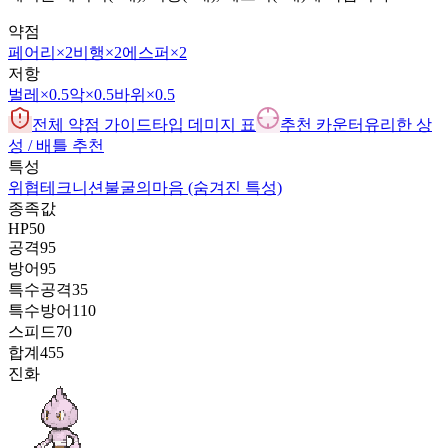
약점
페어리
×2
비행
×2
에스퍼
×2
저항
벌레
×0.5
악
×0.5
바위
×0.5
전체 약점 가이드
타입 데미지 표
추천 카운터
유리한 상
성 / 배틀 추천
특성
위협
테크니션
불굴의마음
(숨겨진 특성)
종족값
HP
50
공격
95
방어
95
특수공격
35
특수방어
110
스피드
70
합계
455
진화