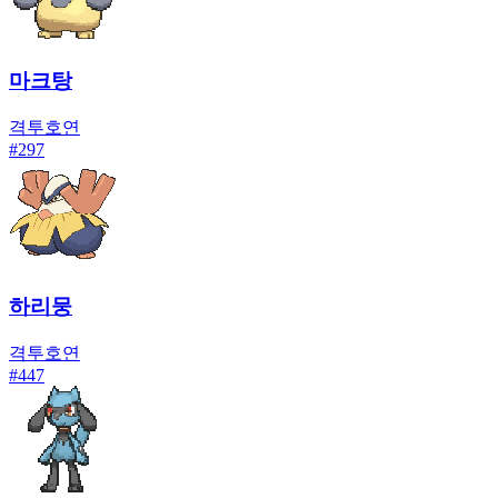
마크탕
격투
호연
#
297
하리뭉
격투
호연
#
447