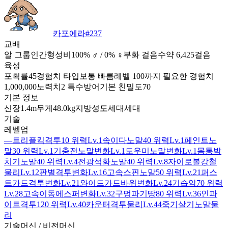
카포에라
#
237
교배
알 그룹
인간형
성비
100% ♂ / 0% ♀
부화 걸음수
약 6,425걸음
육성
포획률
45
경험치 타입
보통 빠름
레벨 100까지 필요한 경험치
1,000,000
노력치
2 특수방어
기본 친밀도
70
기본 정보
신장
1.4m
무게
48.0kg
지방
성도
세대
세대
기술
레벨업
—
트리플킥
격투
10 위력
Lv.1
속이다
노말
40 위력
Lv.1
페인트
노
말
30 위력
Lv.1
기충전
노말
변화
Lv.1
도우미
노말
변화
Lv.1
몸통박
치기
노말
40 위력
Lv.4
전광석화
노말
40 위력
Lv.8
자이로볼
강철
물리
Lv.12
판별
격투
변화
Lv.16
고속스핀
노말
50 위력
Lv.21
퍼스
트가드
격투
변화
Lv.21
와이드가드
바위
변화
Lv.24
기습
악
70 위력
Lv.28
고속이동
에스퍼
변화
Lv.32
구멍파기
땅
80 위력
Lv.36
인파
이트
격투
120 위력
Lv.40
카운터
격투
물리
Lv.44
죽기살기
노말
물
리
기술머신 / 비전머신