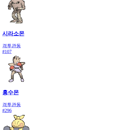
시라소몬
격투
관동
#
107
홍수몬
격투
관동
#
296