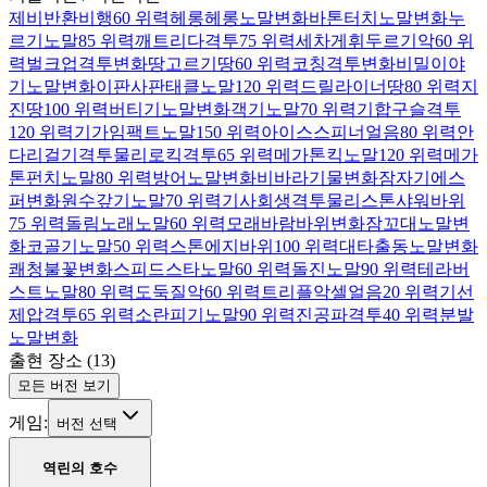
제비반환
비행
60 위력
헤롱헤롱
노말
변화
바톤터치
노말
변화
누
르기
노말
85 위력
깨트리다
격투
75 위력
세차게휘두르기
악
60 위
력
벌크업
격투
변화
땅고르기
땅
60 위력
코칭
격투
변화
비밀이야
기
노말
변화
이판사판태클
노말
120 위력
드릴라이너
땅
80 위력
지
진
땅
100 위력
버티기
노말
변화
객기
노말
70 위력
기합구슬
격투
120 위력
기가임팩트
노말
150 위력
아이스스피너
얼음
80 위력
안
다리걸기
격투
물리
로킥
격투
65 위력
메가톤킥
노말
120 위력
메가
톤펀치
노말
80 위력
방어
노말
변화
비바라기
물
변화
잠자기
에스
퍼
변화
원수갚기
노말
70 위력
기사회생
격투
물리
스톤샤워
바위
75 위력
돌림노래
노말
60 위력
모래바람
바위
변화
잠꼬대
노말
변
화
코골기
노말
50 위력
스톤에지
바위
100 위력
대타출동
노말
변화
쾌청
불꽃
변화
스피드스타
노말
60 위력
돌진
노말
90 위력
테라버
스트
노말
80 위력
도둑질
악
60 위력
트리플악셀
얼음
20 위력
기선
제압
격투
65 위력
소란피기
노말
90 위력
진공파
격투
40 위력
분발
노말
변화
출현 장소
(
13
)
모든 버전 보기
게임:
버전 선택
역린의 호수