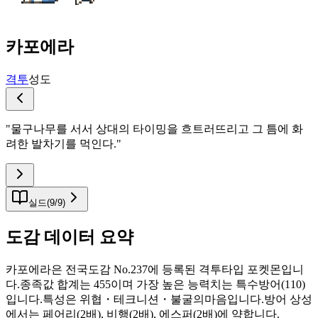
카포에라
격투
성도
"
물구나무를 서서 상대의 타이밍을 흐트러뜨리고 그 틈에 화
려한 발차기를 먹인다.
"
실드
(
9
/
9
)
도감 데이터 요약
카포에라은 전국도감 No.237에 등록된 격투타입 포켓몬입니
다.종족값 합계는 455이며 가장 높은 능력치는 특수방어(110)
입니다.특성은 위협・테크니션・불굴의마음입니다.방어 상성
에서는 페어리(2배), 비행(2배), 에스퍼(2배)에 약합니다.