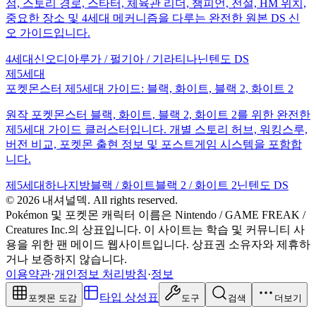
점, 스토리 경로, 스타터, 체육관 리더, 챔피언, 전설, HM 위치,
중요한 장소 및 4세대 메커니즘을 다루는 완전한 원본 DS 신
오 가이드입니다.
4세대
신오
디아루가 / 펄기아 / 기라티나
닌텐도 DS
제5세대
포켓몬스터 제5세대 가이드: 블랙, 화이트, 블랙 2, 화이트 2
원작 포켓몬스터 블랙, 화이트, 블랙 2, 화이트 2를 위한 완전한
제5세대 가이드 클러스터입니다. 개별 스토리 허브, 워킹스루,
버전 비교, 포켓몬 출현 정보 및 포스트게임 시스템을 포함합
니다.
제5세대
하나지방
블랙 / 화이트
블랙 2 / 화이트 2
닌텐도 DS
© 2026 내셔널덱. All rights reserved.
Pokémon 및 포켓몬 캐릭터 이름은 Nintendo / GAME FREAK /
Creatures Inc.의 상표입니다. 이 사이트는 학습 및 커뮤니티 사
용을 위한 팬 메이드 웹사이트입니다. 상표권 소유자와 제휴하
거나 보증하지 않습니다.
이용약관
·
개인정보 처리방침
·
정보
타입 상성표
포켓몬 도감
도구
검색
더보기