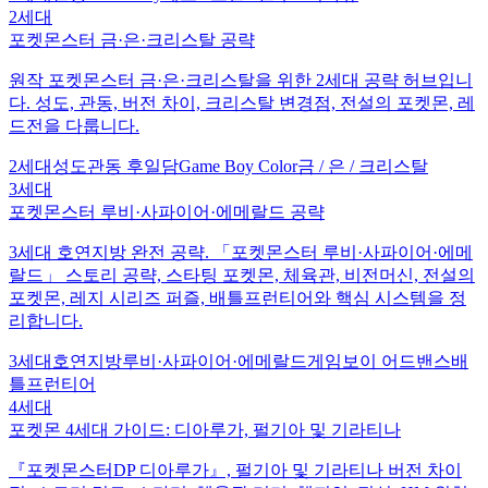
2세대
포켓몬스터 금·은·크리스탈 공략
원작 포켓몬스터 금·은·크리스탈을 위한 2세대 공략 허브입니
다. 성도, 관동, 버전 차이, 크리스탈 변경점, 전설의 포켓몬, 레
드전을 다룹니다.
2세대
성도
관동 후일담
Game Boy Color
금 / 은 / 크리스탈
3세대
포켓몬스터 루비·사파이어·에메랄드 공략
3세대 호연지방 완전 공략. 「포켓몬스터 루비·사파이어·에메
랄드」 스토리 공략, 스타팅 포켓몬, 체육관, 비전머신, 전설의
포켓몬, 레지 시리즈 퍼즐, 배틀프런티어와 핵심 시스템을 정
리합니다.
3세대
호연지방
루비·사파이어·에메랄드
게임보이 어드밴스
배
틀프런티어
4세대
포켓몬 4세대 가이드: 디아루가, 펄기아 및 기라티나
『포켓몬스터DP 디아루가』, 펄기아 및 기라티나 버전 차이