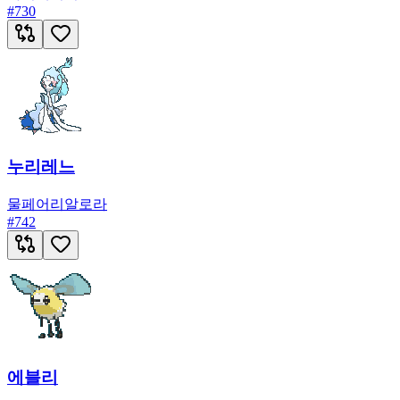
#
730
누리레느
물
페어리
알로라
#
742
에블리