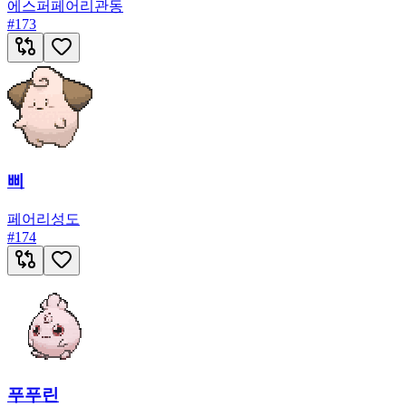
에스퍼
페어리
관동
#
173
삐
페어리
성도
#
174
푸푸린