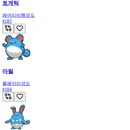
토게틱
페어리
비행
성도
#
183
마릴
물
페어리
성도
#
184