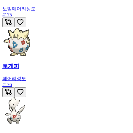
노말
페어리
성도
#
175
토게피
페어리
성도
#
176