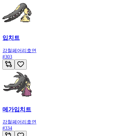
입치트
강철
페어리
호연
#
303
메가입치트
강철
페어리
호연
#
334