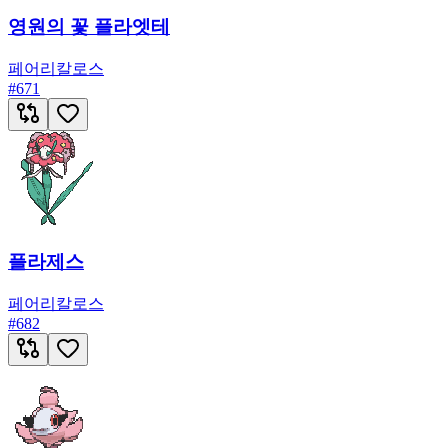
영원의 꽃 플라엣테
페어리
칼로스
#
671
플라제스
페어리
칼로스
#
682