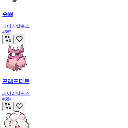
슈쁘
페어리
칼로스
#
683
프레프티르
페어리
칼로스
#
684