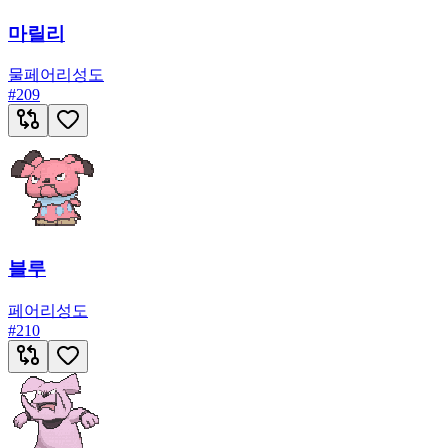
마릴리
물
페어리
성도
#
209
블루
페어리
성도
#
210