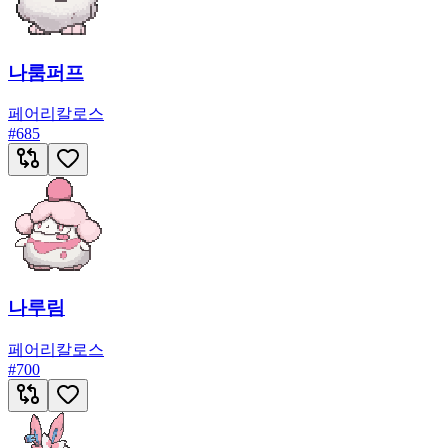
나룸퍼프
페어리
칼로스
#
685
나루림
페어리
칼로스
#
700