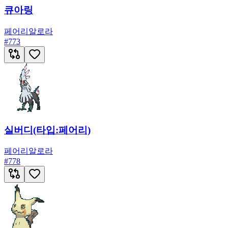
큐아링
페어리
알로라
#
773
실버디(타입:페어리)
페어리
알로라
#
778