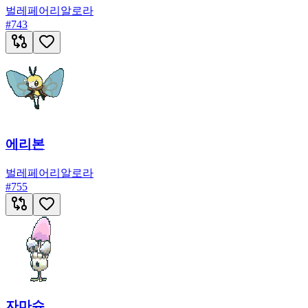
벌레
페어리
알로라
#
743
에리본
벌레
페어리
알로라
#
755
자마슈