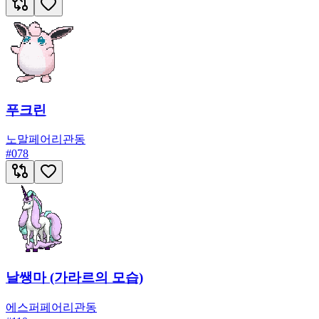
푸크린
노말
페어리
관동
#
078
날쌩마 (가라르의 모습)
에스퍼
페어리
관동