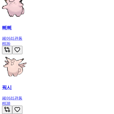
삐삐
페어리
관동
#
036
픽시
페어리
관동
#
038