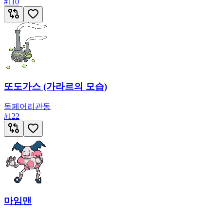
#
110
또도가스 (가라르의 모습)
독
페어리
관동
#
122
마임맨