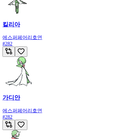
킬리아
에스퍼
페어리
호연
#
282
가디안
에스퍼
페어리
호연
#
282