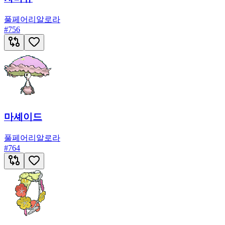
풀
페어리
알로라
#
756
마셰이드
풀
페어리
알로라
#
764