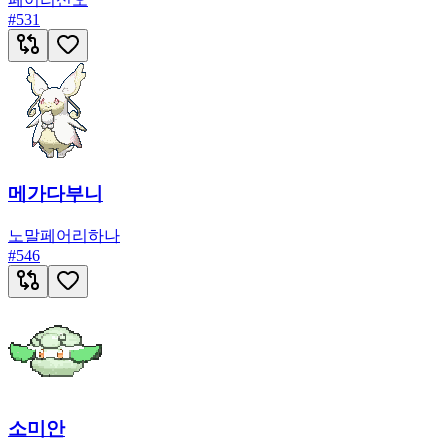
#
531
메가다부니
노말
페어리
하나
#
546
소미안