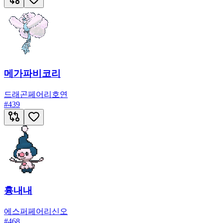
메가파비코리
드래곤
페어리
호연
#
439
흉내내
에스퍼
페어리
신오
#
468