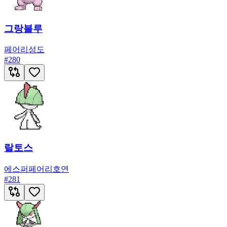
그랑블루
페어리
성도
#
280
랄토스
에스퍼
페어리
호연
#
281