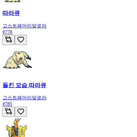
따라큐
고스트
페어리
알로라
#
778
들킨 모습 따라큐
고스트
페어리
알로라
#
785