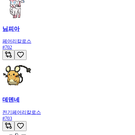
님피아
페어리
칼로스
#
702
데덴네
전기
페어리
칼로스
#
703