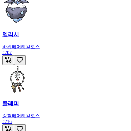
멜리시
바위
페어리
칼로스
#
707
클레피
강철
페어리
칼로스
#
716