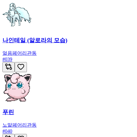
나인테일 (알로라의 모습)
얼음
페어리
관동
#
039
푸린
노말
페어리
관동
#
040