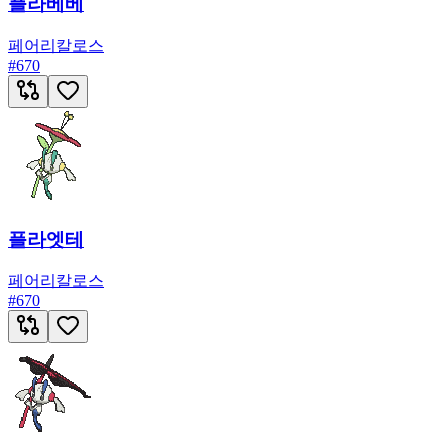
플라베베
페어리
칼로스
#
670
플라엣테
페어리
칼로스
#
670