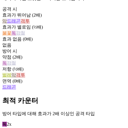
공격 시
효과가 뛰어남 (2배)
악
드래곤
격투
효과가 별로임 (½배)
불꽃
독
강철
효과 없음 (0배)
없음
방어 시
약점 (2배)
독
강철
저항 (½배)
벌레
악
격투
면역 (0배)
드래곤
최적 카운터
방어 타입에 대해 효과가 2배 이상인 공격 타입
독
2x