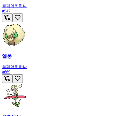
풀
페어리
하나
#
547
엘풍
풀
페어리
하나
#
669