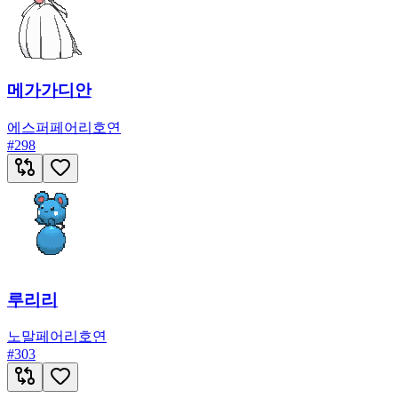
메가가디안
에스퍼
페어리
호연
#
298
루리리
노말
페어리
호연
#
303