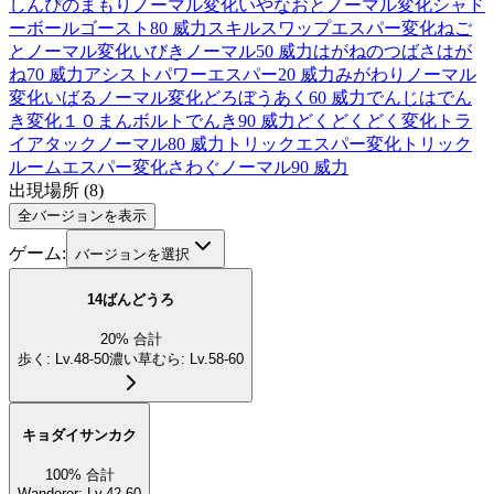
しんぴのまもり
ノーマル
変化
いやなおと
ノーマル
変化
シャド
ーボール
ゴースト
80 威力
スキルスワップ
エスパー
変化
ねご
と
ノーマル
変化
いびき
ノーマル
50 威力
はがねのつばさ
はが
ね
70 威力
アシストパワー
エスパー
20 威力
みがわり
ノーマル
変化
いばる
ノーマル
変化
どろぼう
あく
60 威力
でんじは
でん
き
変化
１０まんボルト
でんき
90 威力
どくどく
どく
変化
トラ
イアタック
ノーマル
80 威力
トリック
エスパー
変化
トリック
ルーム
エスパー
変化
さわぐ
ノーマル
90 威力
出現場所
(
8
)
全バージョンを表示
ゲーム:
バージョンを選択
14ばんどうろ
20
%
合計
歩く
:
Lv.48-50
濃い草むら
:
Lv.58-60
キョダイサンカク
100
%
合計
Wanderer
:
Lv.42-60