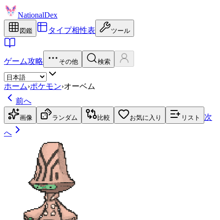
NationalDex
タイプ相性表
図鑑
ツール
ゲーム攻略
その他
検索
ホーム
›
ポケモン
›
オーベム
前へ
次
画像
ランダム
比較
お気に入り
リスト
へ