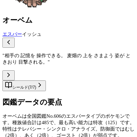
オーベム
エスパー
イッシュ
"
相手の 記憶を 操作できる。 麦畑の 上を さまよう 姿が と
きおり 目撃される。
"
シールド
(
7
/
7
)
図鑑データの要点
オーベムは全国図鑑No.606のエスパータイプのポケモンで
す。種族値合計は485で、最も高い能力は特攻（125）です。
特性はテレパシー・シンクロ・アナライズ。防御面ではむし
（2倍）、あく（2倍）、ゴースト（2倍）が弱点です。