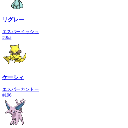
リグレー
エスパー
イッシュ
#
063
ケーシィ
エスパー
カントー
#
196