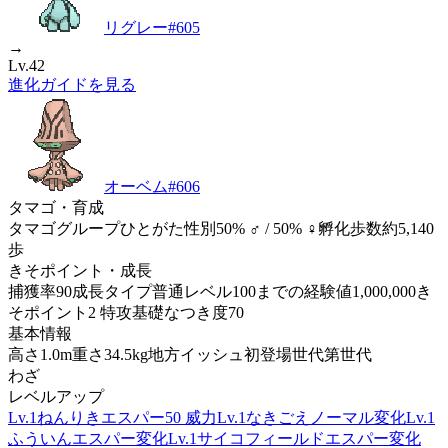
リグレー
#
605
→
Lv.42
進化ガイドを見る
オーベム
#
606
タマゴ・育成
タマゴグループ
ひとがた
性別
50% ♂ / 50% ♀
孵化歩数
約5,140
歩
きそポイント・成長
捕獲率
90
成長タイプ
普通
レベル100までの経験値
1,000,000
き
そポイント
2 特攻
基礎なつき度
70
基本情報
高さ
1.0m
重さ
34.5kg
地方
イッシュ
初登場世代
第世代
わざ
レベルアップ
Lv.1
ねんりき
エスパー
50 威力
Lv.1
なきごえ
ノーマル
変化
Lv.1
ふういん
エスパー
変化
Lv.1
サイコフィールド
エスパー
変化