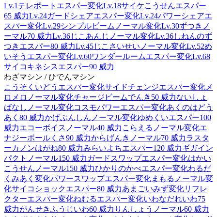
Lv.1
テレポート
エスパー
変化
Lv.18
サイケこうせん
エスパー
65 威力
Lv.24
ガードシェア
エスパー
変化
Lv.24
パワーシェア
エ
スパー
変化
Lv.29
シンプルビーム
ノーマル
変化
Lv.30
ずつき
ノ
ーマル
70 威力
Lv.36
じこあんじ
ノーマル
変化
Lv.36
しねんのず
つき
エスパー
80 威力
Lv.45
じこさいせい
ノーマル
変化
Lv.52
め
いそう
エスパー
変化
Lv.60
ワンダールーム
エスパー
変化
Lv.68
サイコキネシス
エスパー
90 威力
わざマシン / ひでんマシン
こうそくいどう
エスパー
変化
サイドチェンジ
エスパー
変化
メ
ロメロ
ノーマル
変化
チャージビーム
でんき
50 威力
ないしょ
ばなし
ノーマル
変化
コスモパワー
エスパー
変化
あくのはどう
あく
80 威力
かげぶんしん
ノーマル
変化
ゆめくい
エスパー
100
威力
エコーボイス
ノーマル
40 威力
こらえる
ノーマル
変化
エ
ナジーボール
くさ
90 威力
からげんき
ノーマル
70 威力
ラスタ
ーカノン
はがね
80 威力
みらいよち
エスパー
120 威力
ギガイン
パクト
ノーマル
150 威力
ガードスワップ
エスパー
変化
はかい
こうせん
ノーマル
150 威力
ひかりのかべ
エスパー
変化
わるだ
くみ
あく
変化
パワースワップ
エスパー
変化
まもる
ノーマル
変
化
サイコショック
エスパー
80 威力
あまごい
みず
変化
リフレ
クター
エスパー
変化
ねむる
エスパー
変化
いわなだれ
いわ
75
威力
がんせきふうじ
いわ
60 威力
りんしょう
ノーマル
60 威力