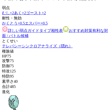
弱点
むし
×2
あく
×2
ゴースト
×2
耐性・無効
かくとう
×0.5
エスパー
×0.5
詳しい弱点ガイド
タイプ相性表
おすすめ対策
有利な対
面 / バトル候補
とくせい
テレパシー
シンクロ
アナライズ
（隠れ）
種族値
HP
75
攻撃
75
防御
75
特攻
125
特防
95
素早さ
40
合計
485
進化