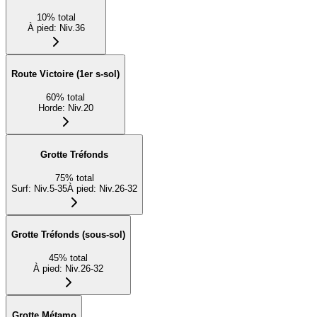
10
%
total
À pied
:
Niv.36
Route Victoire (1er s-sol)
60
%
total
Horde
:
Niv.20
Grotte Tréfonds
75
%
total
Surf
:
Niv.5-35
À pied
:
Niv.26-32
Grotte Tréfonds (sous-sol)
45
%
total
À pied
:
Niv.26-32
Grotte Métamo