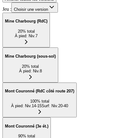
Jeu :
Choisir une version
Mine Charbourg (RdC)
20
%
total
À pied
:
Niv.7
Mine Charbourg (sous-sol)
20
%
total
À pied
:
Niv.8
Mont Couronné (RdC côté route 207)
100
%
total
À pied
:
Niv.14-15
Surf
:
Niv.20-40
Mont Couronné (3e ét.)
90
%
total