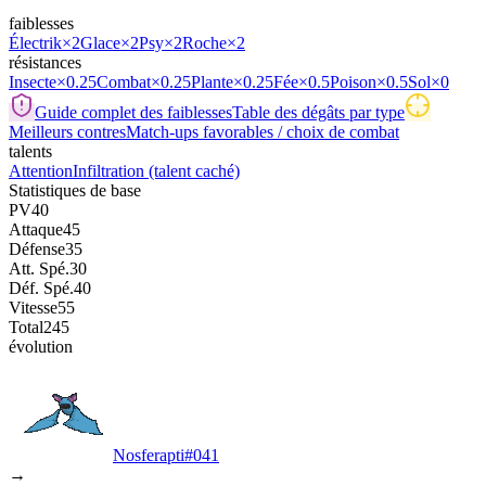
faiblesses
Électrik
×2
Glace
×2
Psy
×2
Roche
×2
résistances
Insecte
×0.25
Combat
×0.25
Plante
×0.25
Fée
×0.5
Poison
×0.5
Sol
×0
Guide complet des faiblesses
Table des dégâts par type
Meilleurs contres
Match-ups favorables / choix de combat
talents
Attention
Infiltration
(talent caché)
Statistiques de base
PV
40
Attaque
45
Défense
35
Att. Spé.
30
Déf. Spé.
40
Vitesse
55
Total
245
évolution
Nosferapti
#
041
→