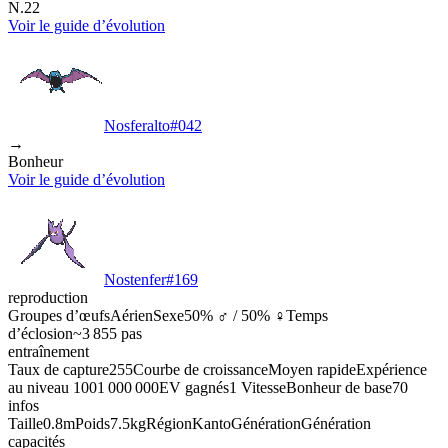
N.22
Voir le guide d’évolution
Nosferalto
#
042
→
Bonheur
Voir le guide d’évolution
Nostenfer
#
169
reproduction
Groupes d’œufs
Aérien
Sexe
50% ♂ / 50% ♀
Temps
d’éclosion
~3 855 pas
entraînement
Taux de capture
255
Courbe de croissance
Moyen rapide
Expérience
au niveau 100
1 000 000
EV gagnés
1 Vitesse
Bonheur de base
70
infos
Taille
0.8m
Poids
7.5kg
Région
Kanto
Génération
Génération
capacités