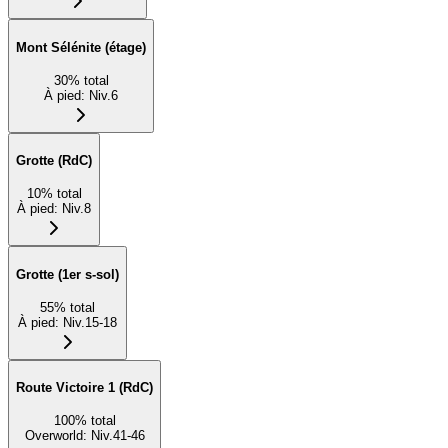
Mont Sélénite (étage)
30
%
total
À pied
:
Niv.6
Grotte (RdC)
10
%
total
À pied
:
Niv.8
Grotte (1er s-sol)
55
%
total
À pied
:
Niv.15-18
Route Victoire 1 (RdC)
100
%
total
Overworld
:
Niv.41-46