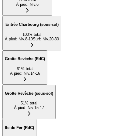
À pied
:
Niv.6
Entrée Charbourg (sous-sol)
100
%
total
À pied
:
Niv.8-10
Surf
:
Niv.20-30
Grotte Revèche (RdC)
61
%
total
À pied
:
Niv.14-16
Grotte Revèche (sous-sol)
51
%
total
À pied
:
Niv.15-17
Ile de Fer (RdC)