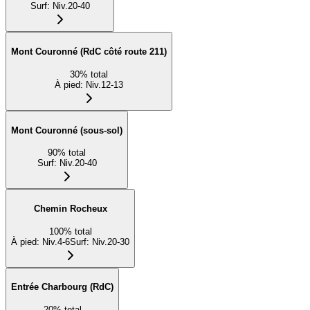
Surf
:
Niv.20-40
Mont Couronné (RdC côté route 211)
30
%
total
À pied
:
Niv.12-13
Mont Couronné (sous-sol)
90
%
total
Surf
:
Niv.20-40
Chemin Rocheux
100
%
total
À pied
:
Niv.4-6
Surf
:
Niv.20-30
Entrée Charbourg (RdC)
20
%
total