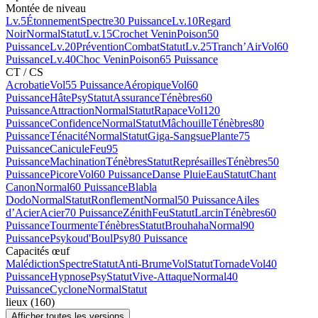
Montée de niveau
Lv.5
Étonnement
Spectre
30 Puissance
Lv.10
Regard
Noir
Normal
Statut
Lv.15
Crochet Venin
Poison
50
Puissance
Lv.20
Prévention
Combat
Statut
Lv.25
Tranch’Air
Vol
60
Puissance
Lv.40
Choc Venin
Poison
65 Puissance
CT / CS
Acrobatie
Vol
55 Puissance
Aéropique
Vol
60
Puissance
Hâte
Psy
Statut
Assurance
Ténèbres
60
Puissance
Attraction
Normal
Statut
Rapace
Vol
120
Puissance
Confidence
Normal
Statut
Mâchouille
Ténèbres
80
Puissance
Ténacité
Normal
Statut
Giga-Sangsue
Plante
75
Puissance
Canicule
Feu
95
Puissance
Machination
Ténèbres
Statut
Représailles
Ténèbres
50
Puissance
Picore
Vol
60 Puissance
Danse Pluie
Eau
Statut
Chant
Canon
Normal
60 Puissance
Blabla
Dodo
Normal
Statut
Ronflement
Normal
50 Puissance
Ailes
d’Acier
Acier
70 Puissance
Zénith
Feu
Statut
Larcin
Ténèbres
60
Puissance
Tourmente
Ténèbres
Statut
Brouhaha
Normal
90
Puissance
Psykoud'Boul
Psy
80 Puissance
Capacités œuf
Malédiction
Spectre
Statut
Anti-Brume
Vol
Statut
Tornade
Vol
40
Puissance
Hypnose
Psy
Statut
Vive-Attaque
Normal
40
Puissance
Cyclone
Normal
Statut
lieux
(
160
)
Afficher toutes les versions