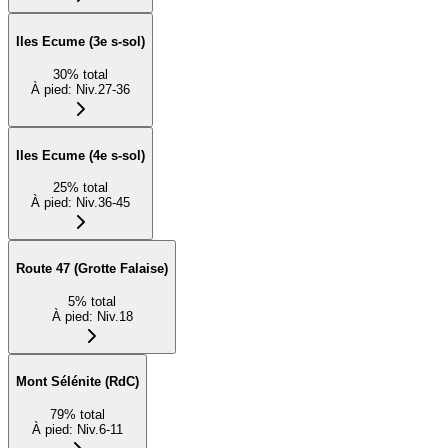
Iles Ecume (3e s-sol)
30
%
total
À pied
:
Niv.27-36
Iles Ecume (4e s-sol)
25
%
total
À pied
:
Niv.36-45
Route 47 (Grotte Falaise)
5
%
total
À pied
:
Niv.18
Mont Sélénite (RdC)
79
%
total
À pied
:
Niv.6-11