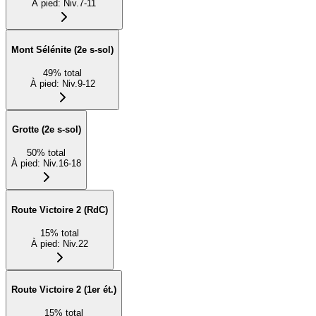
À pied
:
Niv.7-11
Mont Sélénite (2e s-sol)
49
%
total
À pied
:
Niv.9-12
Grotte (2e s-sol)
50
%
total
À pied
:
Niv.16-18
Route Victoire 2 (RdC)
15
%
total
À pied
:
Niv.22
Route Victoire 2 (1er ét.)
15
%
total