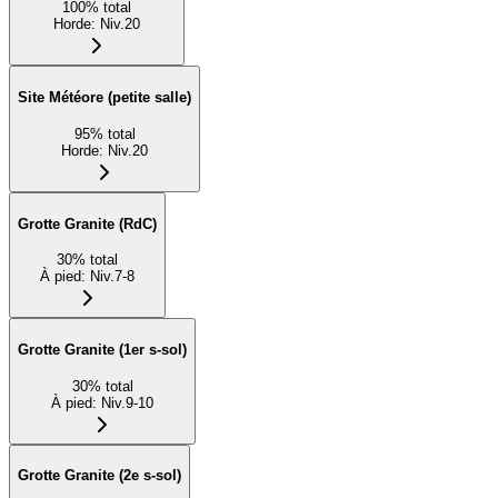
100
%
total
Horde
:
Niv.20
Site Météore (petite salle)
95
%
total
Horde
:
Niv.20
Grotte Granite (RdC)
30
%
total
À pied
:
Niv.7-8
Grotte Granite (1er s-sol)
30
%
total
À pied
:
Niv.9-10
Grotte Granite (2e s-sol)