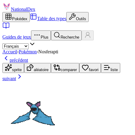
NationalDex
Table des types
Pokédex
Outils
Guides de jeux
Plus
Recherche
Accueil
›
Pokémon
›
Nosferapti
précédent
sprite
aléatoire
comparer
favori
liste
suivant