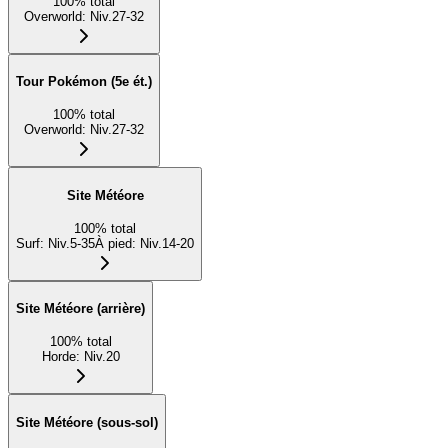
100
%
total
Overworld
:
Niv.27-32
Tour Pokémon (5e ét.)
100
%
total
Overworld
:
Niv.27-32
Site Météore
100
%
total
Surf
:
Niv.5-35
À pied
:
Niv.14-20
Site Météore (arrière)
100
%
total
Horde
:
Niv.20
Site Météore (sous-sol)