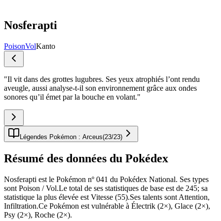
Nosferapti
Poison
Vol
Kanto
"
Il vit dans des grottes lugubres. Ses yeux atrophiés l’ont rendu
aveugle, aussi analyse-t-il son environnement grâce aux ondes
sonores qu’il émet par la bouche en volant.
"
Légendes Pokémon : Arceus
(
23
/
23
)
Résumé des données du Pokédex
Nosferapti est le Pokémon nº 041 du Pokédex National. Ses types
sont Poison / Vol.Le total de ses statistiques de base est de 245; sa
statistique la plus élevée est Vitesse (55).Ses talents sont Attention,
Infiltration.Ce Pokémon est vulnérable à Électrik (2×), Glace (2×),
Psy (2×), Roche (2×).