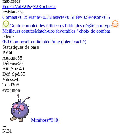
faiblesses
Feu
×2
Vol
×2
Psy
×2
Roche
×2
résistances
Combat
×0.25
Plante
×0.25
Insecte
×0.5
Fée
×0.5
Poison
×0.5
Guide complet des faiblesses
Table des dégâts par type
Meilleurs contres
Match-ups favorables / choix de combat
talents
Œil Composé
Lentiteintée
Fuite
(talent caché)
Statistiques de base
PV
60
Attaque
55
Défense
50
Att. Spé.
40
Déf. Spé.
55
Vitesse
45
Total
305
évolution
Mimitoss
#
048
→
N.31