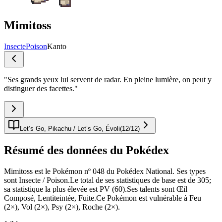
Mimitoss
Insecte
Poison
Kanto
"
Ses grands yeux lui servent de radar. En pleine lumière, on peut y
distinguer des facettes.
"
Let’s Go, Pikachu / Let’s Go, Évoli
(
12
/
12
)
Résumé des données du Pokédex
Mimitoss est le Pokémon nº 048 du Pokédex National. Ses types
sont Insecte / Poison.Le total de ses statistiques de base est de 305;
sa statistique la plus élevée est PV (60).Ses talents sont Œil
Composé, Lentiteintée, Fuite.Ce Pokémon est vulnérable à Feu
(2×), Vol (2×), Psy (2×), Roche (2×).