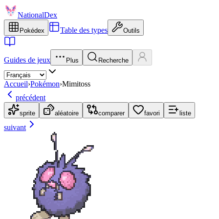
NationalDex
Table des types
Pokédex
Outils
Guides de jeux
Plus
Recherche
Accueil
›
Pokémon
›
Mimitoss
précédent
sprite
aléatoire
comparer
favori
liste
suivant