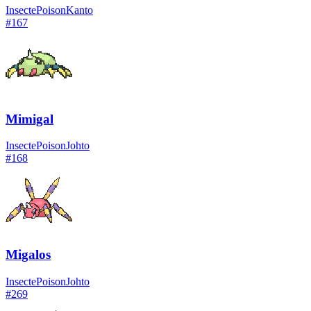
Insecte
Poison
Kanto
#
167
Mimigal
Insecte
Poison
Johto
#
168
Migalos
Insecte
Poison
Johto
#
269