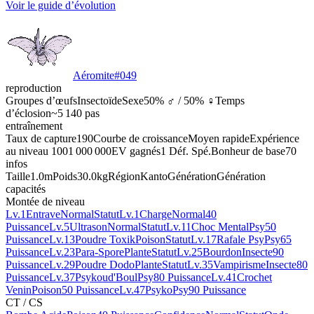
Voir le guide d’évolution
Aéromite
#
049
reproduction
Groupes d’œufs
Insectoïde
Sexe
50% ♂ / 50% ♀
Temps
d’éclosion
~5 140 pas
entraînement
Taux de capture
190
Courbe de croissance
Moyen rapide
Expérience
au niveau 100
1 000 000
EV gagnés
1 Déf. Spé.
Bonheur de base
70
infos
Taille
1.0m
Poids
30.0kg
Région
Kanto
Génération
Génération
capacités
Montée de niveau
Lv.1
Entrave
Normal
Statut
Lv.1
Charge
Normal
40
Puissance
Lv.5
Ultrason
Normal
Statut
Lv.11
Choc Mental
Psy
50
Puissance
Lv.13
Poudre Toxik
Poison
Statut
Lv.17
Rafale Psy
Psy
65
Puissance
Lv.23
Para-Spore
Plante
Statut
Lv.25
Bourdon
Insecte
90
Puissance
Lv.29
Poudre Dodo
Plante
Statut
Lv.35
Vampirisme
Insecte
80
Puissance
Lv.37
Psykoud'Boul
Psy
80 Puissance
Lv.41
Crochet
Venin
Poison
50 Puissance
Lv.47
Psyko
Psy
90 Puissance
CT / CS