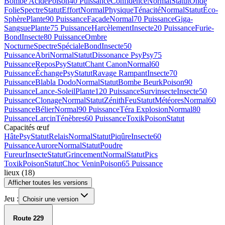
Bombe Acide
Poison
40 Puissance
Confidence
Normal
Statut
Onde
Folie
Spectre
Statut
Effort
Normal
Physique
Ténacité
Normal
Statut
Éco-
Sphère
Plante
90 Puissance
Façade
Normal
70 Puissance
Giga-
Sangsue
Plante
75 Puissance
Harcèlement
Insecte
20 Puissance
Furie-
Bond
Insecte
80 Puissance
Ombre
Nocturne
Spectre
Spéciale
Bond
Insecte
50
Puissance
Abri
Normal
Statut
Dissonance Psy
Psy
75
Puissance
Repos
Psy
Statut
Chant Canon
Normal
60
Puissance
Échange
Psy
Statut
Ravage Rampant
Insecte
70
Puissance
Blabla Dodo
Normal
Statut
Bombe Beurk
Poison
90
Puissance
Lance-Soleil
Plante
120 Puissance
Survinsecte
Insecte
50
Puissance
Clonage
Normal
Statut
Zénith
Feu
Statut
Météores
Normal
60
Puissance
Bélier
Normal
90 Puissance
Téra Explosion
Normal
80
Puissance
Larcin
Ténèbres
60 Puissance
Toxik
Poison
Statut
Capacités œuf
Hâte
Psy
Statut
Relais
Normal
Statut
Piqûre
Insecte
60
Puissance
Aurore
Normal
Statut
Poudre
Fureur
Insecte
Statut
Grincement
Normal
Statut
Pics
Toxik
Poison
Statut
Choc Venin
Poison
65 Puissance
lieux
(
18
)
Afficher toutes les versions
Jeu :
Choisir une version
Route 229