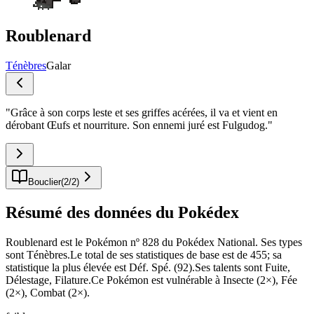
Roublenard
Ténèbres
Galar
"
Grâce à son corps leste et ses griffes acérées, il va et vient en
dérobant Œufs et nourriture. Son ennemi juré est Fulgudog.
"
Bouclier
(
2
/
2
)
Résumé des données du Pokédex
Roublenard est le Pokémon nº 828 du Pokédex National. Ses types
sont Ténèbres.Le total de ses statistiques de base est de 455; sa
statistique la plus élevée est Déf. Spé. (92).Ses talents sont Fuite,
Délestage, Filature.Ce Pokémon est vulnérable à Insecte (2×), Fée
(2×), Combat (2×).