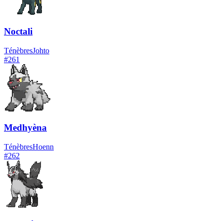
Noctali
Ténèbres
Johto
#
261
Medhyèna
Ténèbres
Hoenn
#
262