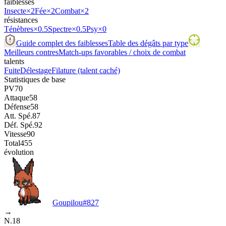
faiblesses
Insecte
×2
Fée
×2
Combat
×2
résistances
Ténèbres
×0.5
Spectre
×0.5
Psy
×0
Guide complet des faiblesses
Table des dégâts par type
Meilleurs contres
Match-ups favorables / choix de combat
talents
Fuite
Délestage
Filature
(talent caché)
Statistiques de base
PV
70
Attaque
58
Défense
58
Att. Spé.
87
Déf. Spé.
92
Vitesse
90
Total
455
évolution
Goupilou
#
827
→
N.18