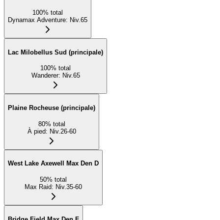
100
%
total
Dynamax Adventure
:
Niv.65
Lac Milobellus Sud (principale)
100
%
total
Wanderer
:
Niv.65
Plaine Rocheuse (principale)
80
%
total
À pied
:
Niv.26-60
West Lake Axewell Max Den D
50
%
total
Max Raid
:
Niv.35-60
Bridge Field Max Den F