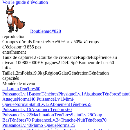
Voir le guide d’évolution
Roublenard
#
828
reproduction
Groupes d’œufs
Terrestre
Sexe
50% ♂ / 50% ♀
Temps
d’éclosion
~3 855 pas
entraînement
Taux de capture
127
Courbe de croissance
Rapide
Expérience au
niveau 100
800 000
EV gagnés
2 Déf. Spé.
Bonheur de base
50
infos
Taille
1.2m
Poids
19.9kg
Région
Galar
Génération
Génération
capacités
Montée de niveau
—
Larcin
Ténèbres
60
Puissance
Lv.1
Baston
Ténèbres
Physique
Lv.1
Aiguisage
Ténèbres
Statut
Attaque
Normal
40 Puissance
Lv.1
Mimi-
Queue
Normal
Statut
Lv.12
Aboiement
Ténèbres
55
Puissance
Lv.16
Assurance
Ténèbres
60
Puissance
Lv.22
Machination
Ténèbres
Statut
Lv.28
Coup
Bas
Ténèbres
70 Puissance
Lv.34
Tranche-Nuit
Ténèbres
70
Puissance
Lv.40
Plumo-Queue
Normal
25