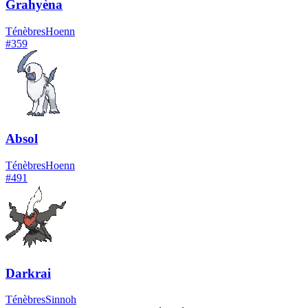
Grahyèna
Ténèbres
Hoenn
#
359
Absol
Ténèbres
Hoenn
#
491
Darkrai
Ténèbres
Sinnoh