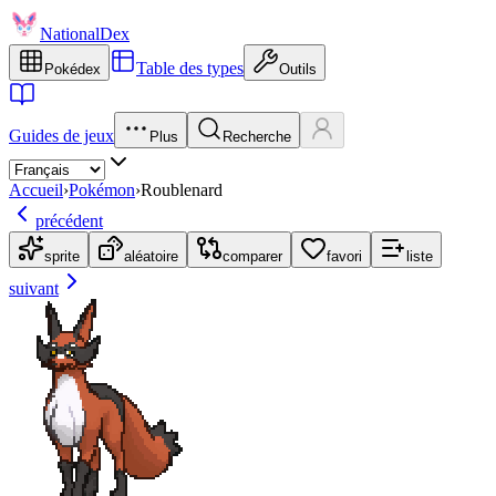
NationalDex
Table des types
Pokédex
Outils
Guides de jeux
Plus
Recherche
Accueil
›
Pokémon
›
Roublenard
précédent
sprite
aléatoire
comparer
favori
liste
suivant