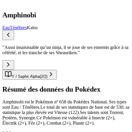
Amphinobi
Eau
Ténèbres
Kalos
"
Aussi insaisissable qu’un ninja, il se joue de ses ennemis grâce à sa
célérité, et les tranche de ses Sheauriken.
"
Y / Saphir Alpha
(
2
/
2
)
Résumé des données du Pokédex
Amphinobi est le Pokémon nº 658 du Pokédex National. Ses types
sont Eau / Ténèbres.Le total de ses statistiques de base est de 530; sa
statistique la plus élevée est Vitesse (122).Ses talents sont Torrent,
Protéen, Synergie.Ce Pokémon est vulnérable à Insecte (2×),
Électrik (2×), Fée (2×), Combat (2×), Plante (2×).