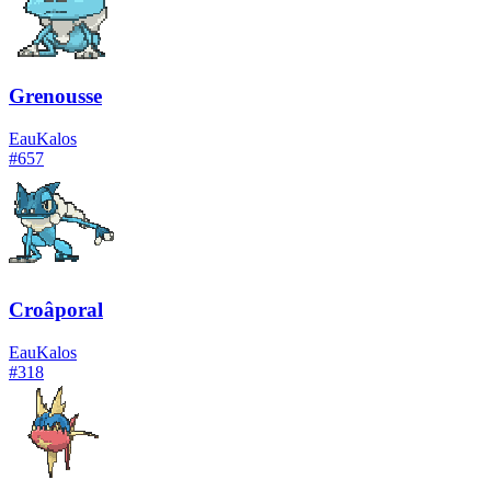
Grenousse
Eau
Kalos
#
657
Croâporal
Eau
Kalos
#
318