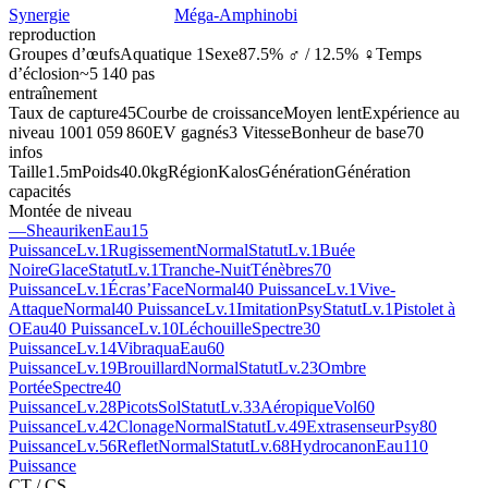
Synergie
Méga-Amphinobi
reproduction
Groupes d’œufs
Aquatique 1
Sexe
87.5% ♂ / 12.5% ♀
Temps
d’éclosion
~5 140 pas
entraînement
Taux de capture
45
Courbe de croissance
Moyen lent
Expérience au
niveau 100
1 059 860
EV gagnés
3 Vitesse
Bonheur de base
70
infos
Taille
1.5m
Poids
40.0kg
Région
Kalos
Génération
Génération
capacités
Montée de niveau
—
Sheauriken
Eau
15
Puissance
Lv.1
Rugissement
Normal
Statut
Lv.1
Buée
Noire
Glace
Statut
Lv.1
Tranche-Nuit
Ténèbres
70
Puissance
Lv.1
Écras’Face
Normal
40 Puissance
Lv.1
Vive-
Attaque
Normal
40 Puissance
Lv.1
Imitation
Psy
Statut
Lv.1
Pistolet à
O
Eau
40 Puissance
Lv.10
Léchouille
Spectre
30
Puissance
Lv.14
Vibraqua
Eau
60
Puissance
Lv.19
Brouillard
Normal
Statut
Lv.23
Ombre
Portée
Spectre
40
Puissance
Lv.28
Picots
Sol
Statut
Lv.33
Aéropique
Vol
60
Puissance
Lv.42
Clonage
Normal
Statut
Lv.49
Extrasenseur
Psy
80
Puissance
Lv.56
Reflet
Normal
Statut
Lv.68
Hydrocanon
Eau
110
Puissance
CT / CS