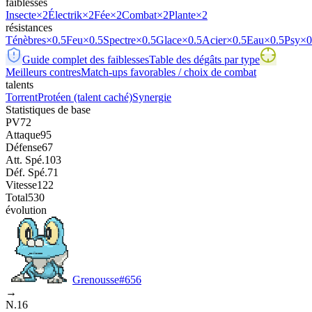
faiblesses
Insecte
×2
Électrik
×2
Fée
×2
Combat
×2
Plante
×2
résistances
Ténèbres
×0.5
Feu
×0.5
Spectre
×0.5
Glace
×0.5
Acier
×0.5
Eau
×0.5
Psy
×0
Guide complet des faiblesses
Table des dégâts par type
Meilleurs contres
Match-ups favorables / choix de combat
talents
Torrent
Protéen
(talent caché)
Synergie
Statistiques de base
PV
72
Attaque
95
Défense
67
Att. Spé.
103
Déf. Spé.
71
Vitesse
122
Total
530
évolution
Grenousse
#
656
→
N.16