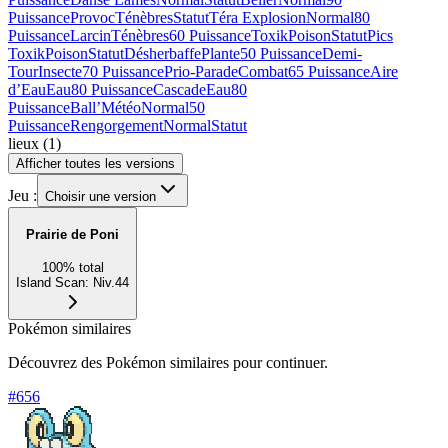
Puissance
Provoc
Ténèbres
Statut
Téra Explosion
Normal
80
Puissance
Larcin
Ténèbres
60 Puissance
Toxik
Poison
Statut
Pics
Toxik
Poison
Statut
Désherbaffe
Plante
50 Puissance
Demi-
Tour
Insecte
70 Puissance
Prio-Parade
Combat
65 Puissance
Aire
d’Eau
Eau
80 Puissance
Cascade
Eau
80
Puissance
Ball’Météo
Normal
50
Puissance
Rengorgement
Normal
Statut
lieux
(
1
)
Afficher toutes les versions
Jeu :
Choisir une version
Prairie de Poni
100
%
total
Island Scan
:
Niv.44
Pokémon similaires
Découvrez des Pokémon similaires pour continuer.
#
656