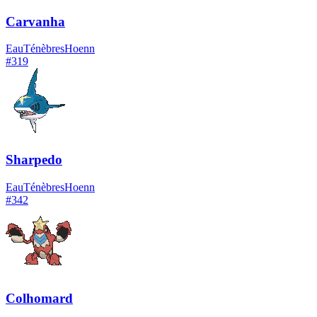
Carvanha
Eau
Ténèbres
Hoenn
#
319
Sharpedo
Eau
Ténèbres
Hoenn
#
342
Colhomard