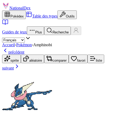
NationalDex
Table des types
Pokédex
Outils
Guides de jeux
Plus
Recherche
Accueil
›
Pokémon
›
Amphinobi
précédent
sprite
aléatoire
comparer
favori
liste
suivant