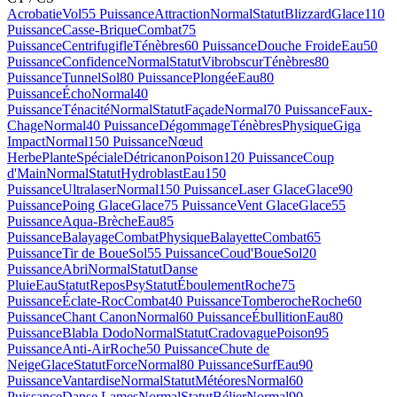
Acrobatie
Vol
55 Puissance
Attraction
Normal
Statut
Blizzard
Glace
110
Puissance
Casse-Brique
Combat
75
Puissance
Centrifugifle
Ténèbres
60 Puissance
Douche Froide
Eau
50
Puissance
Confidence
Normal
Statut
Vibrobscur
Ténèbres
80
Puissance
Tunnel
Sol
80 Puissance
Plongée
Eau
80
Puissance
Écho
Normal
40
Puissance
Ténacité
Normal
Statut
Façade
Normal
70 Puissance
Faux-
Chage
Normal
40 Puissance
Dégommage
Ténèbres
Physique
Giga
Impact
Normal
150 Puissance
Nœud
Herbe
Plante
Spéciale
Détricanon
Poison
120 Puissance
Coup
d'Main
Normal
Statut
Hydroblast
Eau
150
Puissance
Ultralaser
Normal
150 Puissance
Laser Glace
Glace
90
Puissance
Poing Glace
Glace
75 Puissance
Vent Glace
Glace
55
Puissance
Aqua-Brèche
Eau
85
Puissance
Balayage
Combat
Physique
Balayette
Combat
65
Puissance
Tir de Boue
Sol
55 Puissance
Coud'Boue
Sol
20
Puissance
Abri
Normal
Statut
Danse
Pluie
Eau
Statut
Repos
Psy
Statut
Éboulement
Roche
75
Puissance
Éclate-Roc
Combat
40 Puissance
Tomberoche
Roche
60
Puissance
Chant Canon
Normal
60 Puissance
Ébullition
Eau
80
Puissance
Blabla Dodo
Normal
Statut
Cradovague
Poison
95
Puissance
Anti-Air
Roche
50 Puissance
Chute de
Neige
Glace
Statut
Force
Normal
80 Puissance
Surf
Eau
90
Puissance
Vantardise
Normal
Statut
Météores
Normal
60
Puissance
Danse Lames
Normal
Statut
Bélier
Normal
90