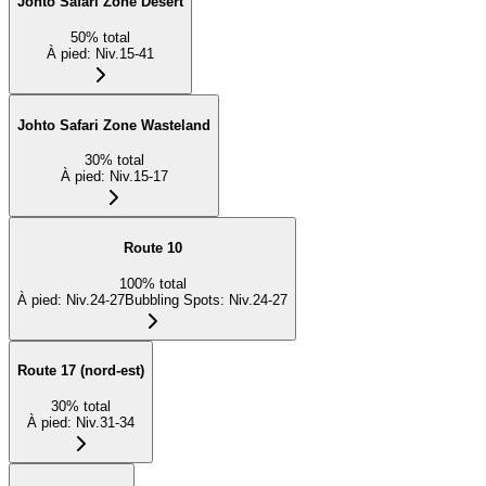
Johto Safari Zone Desert
50
%
total
À pied
:
Niv.15-41
Johto Safari Zone Wasteland
30
%
total
À pied
:
Niv.15-17
Route 10
100
%
total
À pied
:
Niv.24-27
Bubbling Spots
:
Niv.24-27
Route 17 (nord-est)
30
%
total
À pied
:
Niv.31-34