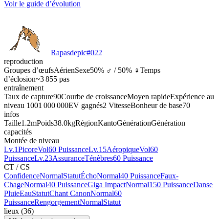
Voir le guide d’évolution
Rapasdepic
#
022
reproduction
Groupes d’œufs
Aérien
Sexe
50% ♂ / 50% ♀
Temps
d’éclosion
~3 855 pas
entraînement
Taux de capture
90
Courbe de croissance
Moyen rapide
Expérience au
niveau 100
1 000 000
EV gagnés
2 Vitesse
Bonheur de base
70
infos
Taille
1.2m
Poids
38.0kg
Région
Kanto
Génération
Génération
capacités
Montée de niveau
Lv.1
Picore
Vol
60 Puissance
Lv.15
Aéropique
Vol
60
Puissance
Lv.23
Assurance
Ténèbres
60 Puissance
CT / CS
Confidence
Normal
Statut
Écho
Normal
40 Puissance
Faux-
Chage
Normal
40 Puissance
Giga Impact
Normal
150 Puissance
Danse
Pluie
Eau
Statut
Chant Canon
Normal
60
Puissance
Rengorgement
Normal
Statut
lieux
(
36
)