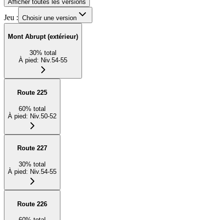
Afficher toutes les versions
Jeu :
Choisir une version
Mont Abrupt (extérieur)
30
%
total
À pied
:
Niv.54-55
Route 225
60
%
total
À pied
:
Niv.50-52
Route 227
30
%
total
À pied
:
Niv.54-55
Route 226
60
%
total