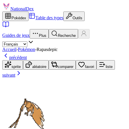
NationalDex
Table des types
Pokédex
Outils
Guides de jeux
Plus
Recherche
Accueil
›
Pokémon
›
Rapasdepic
précédent
sprite
aléatoire
comparer
favori
liste
suivant