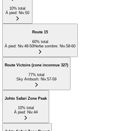
10
%
total
À pied
:
Niv.50
Route 15
60
%
total
À pied
:
Niv.48-50
Herbe sombre
:
Niv.58-60
Route Victoire (zone inconnue 327)
77
%
total
Sky Ambush
:
Niv.57-59
Johto Safari Zone Peak
10
%
total
À pied
:
Niv.44