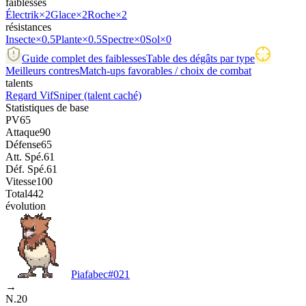
faiblesses
Électrik
×2
Glace
×2
Roche
×2
résistances
Insecte
×0.5
Plante
×0.5
Spectre
×0
Sol
×0
Guide complet des faiblesses
Table des dégâts par type
Meilleurs contres
Match-ups favorables / choix de combat
talents
Regard Vif
Sniper
(talent caché)
Statistiques de base
PV
65
Attaque
90
Défense
65
Att. Spé.
61
Déf. Spé.
61
Vitesse
100
Total
442
évolution
Piafabec
#
021
→
N.20