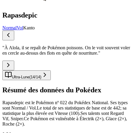
Rapasdepic
Normal
Vol
Kanto
"
À Alola, il se repaît de Pokémon poissons. On le voit souvent voler
en cercle au-dessus des flots en quête de nourriture.
"
Ultra-Lune
(
14
/
14
)
Résumé des données du Pokédex
Rapasdepic est le Pokémon nº 022 du Pokédex National. Ses types
sont Normal / Vol.Le total de ses statistiques de base est de 442; sa
statistique la plus élevée est Vitesse (100).Ses talents sont Regard
Vif, Sniper.Ce Pokémon est vulnérable à Électrik (2×), Glace (2×),
Roche (2×).