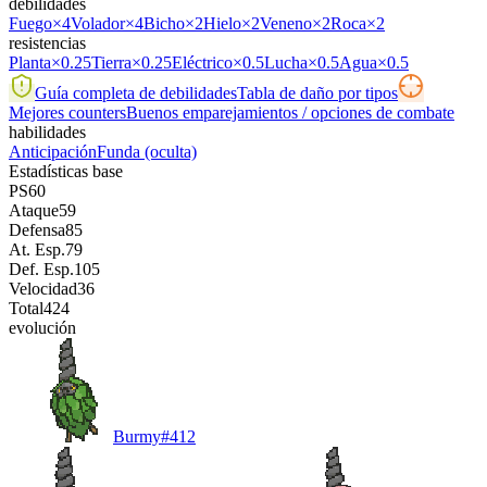
debilidades
Fuego
×4
Volador
×4
Bicho
×2
Hielo
×2
Veneno
×2
Roca
×2
resistencias
Planta
×0.25
Tierra
×0.25
Eléctrico
×0.5
Lucha
×0.5
Agua
×0.5
Guía completa de debilidades
Tabla de daño por tipos
Mejores counters
Buenos emparejamientos / opciones de combate
habilidades
Anticipación
Funda
(oculta)
Estadísticas base
PS
60
Ataque
59
Defensa
85
At. Esp.
79
Def. Esp.
105
Velocidad
36
Total
424
evolución
Burmy
#
412