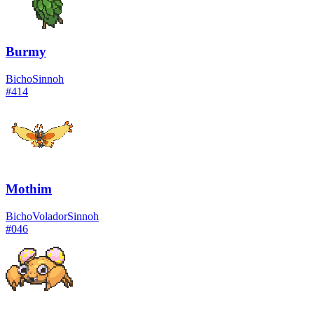
Burmy
Bicho
Sinnoh
#
414
Mothim
Bicho
Volador
Sinnoh
#
046