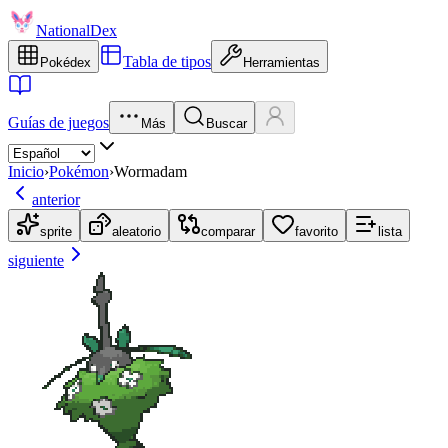
NationalDex
Tabla de tipos
Pokédex
Herramientas
Guías de juegos
Más
Buscar
Inicio
›
Pokémon
›
Wormadam
anterior
sprite
aleatorio
comparar
favorito
lista
siguiente