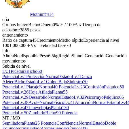
Mothim
#
414
cría
Grupos huevo
Bicho
Género
0% ♂ / 100% ♀
Tiempo de
eclosión
~3855 pasos
entrenamiento
Ratio de captura
45
Crecimiento
Medio rápido
Experiencia al nivel
100
1.000.000
EVs
—
Felicidad base
70
info
Altura
No disponible
Peso
6.5kg
Región
Sinnoh
Generación
Generación
movimientos
Subida de nivel
Lv.1
Picadura
Bicho
60
Potencia
Lv.1
Protección
Normal
Estado
Lv.1
Danza
Aleteo
Bicho
Estado
Lv.1
Golpe Bajo
Siniestro
70
Potencia
Lv.1
Placaje
Normal
40 Potencia
Lv.23
Confusión
Psíquico
50
Potencia
Lv.26
Hoja Afilada
Planta
55
Potencia
Lv.29
Desarrollo
Normal
Estado
Lv.32
Psicorrayo
Psíquico
65
Potencia
Lv.38
Azote
Normal
Físico
Lv.41
Atracción
Normal
Estado
Lv.4
Potencia
Lv.47
Lluevehojas
Planta
130
Potencia
Lv.50
Zumbido
Bicho
90 Potencia
MT / MO
Semilladora
Planta
25 Potencia
Confidencia
Normal
Estado
Doble
Equipo
Normal
Estado
Comesueños
Psíquico
100