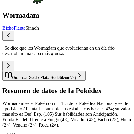
Wormadam
Bicho
Planta
Sinnoh
"
Se dice que los Wormadam que evolucionan en un día frío
desarrollan una capa más gruesa.
"
Oro HeartGold / Plata SoulSilver
(
4
/
4
)
Resumen de datos de la Pokédex
Wormadam es el Pokémon n.º 413 de la Pokédex Nacional y es de
tipo Bicho / Planta.La suma de sus estadísticas base es 424; su valor
más alto es Def. Esp. (105).Sus habilidades son Anticipación,
Funda.Es débil frente a Fuego (4×), Volador (4×), Bicho (2×), Hielo
(2×), Veneno (2×), Roca (2×).