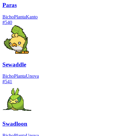
Paras
Bicho
Planta
Kanto
#
540
Sewaddle
Bicho
Planta
Unova
#
541
Swadloon
Bicho
Planta
Unova