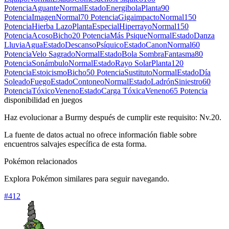
Potencia
Aguante
Normal
Estado
Energibola
Planta
90
Potencia
Imagen
Normal
70 Potencia
Gigaimpacto
Normal
150
Potencia
Hierba Lazo
Planta
Especial
Hiperrayo
Normal
150
Potencia
Acoso
Bicho
20 Potencia
Más Psique
Normal
Estado
Danza
Lluvia
Agua
Estado
Descanso
Psíquico
Estado
Canon
Normal
60
Potencia
Velo Sagrado
Normal
Estado
Bola Sombra
Fantasma
80
Potencia
Sonámbulo
Normal
Estado
Rayo Solar
Planta
120
Potencia
Estoicismo
Bicho
50 Potencia
Sustituto
Normal
Estado
Día
Soleado
Fuego
Estado
Contoneo
Normal
Estado
Ladrón
Siniestro
60
Potencia
Tóxico
Veneno
Estado
Carga Tóxica
Veneno
65 Potencia
disponibilidad en juegos
Haz evolucionar a Burmy después de cumplir este requisito: Nv.20.
La fuente de datos actual no ofrece información fiable sobre
encuentros salvajes específica de esta forma.
Pokémon relacionados
Explora Pokémon similares para seguir navegando.
#
412