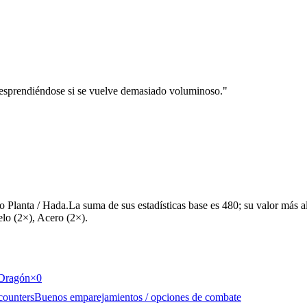
desprendiéndose si se vuelve demasiado voluminoso.
"
 Planta / Hada.La suma de sus estadísticas base es 480; su valor más a
elo (2×), Acero (2×).
Dragón
×0
counters
Buenos emparejamientos / opciones de combate