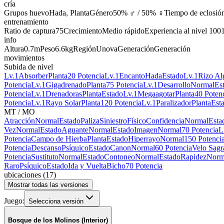
cría
Grupos huevo
Hada, Planta
Género
50% ♂ / 50% ♀
Tiempo de eclosió
entrenamiento
Ratio de captura
75
Crecimiento
Medio rápido
Experiencia al nivel 100
info
Altura
0.7m
Peso
6.6kg
Región
Unova
Generación
Generación
movimientos
Subida de nivel
Lv.1
Absorber
Planta
20 Potencia
Lv.1
Encanto
Hada
Estado
Lv.1
Rizo Al
Potencia
Lv.1
Gigadrenado
Planta
75 Potencia
Lv.1
Desarrollo
Normal
Es
Potencia
Lv.1
Drenadoras
Planta
Estado
Lv.1
Megaagotar
Planta
40 Poten
Potencia
Lv.1
Rayo Solar
Planta
120 Potencia
Lv.1
Paralizador
Planta
Est
MT / MO
Atracción
Normal
Estado
Paliza
Siniestro
Físico
Confidencia
Normal
Esta
Vez
Normal
Estado
Aguante
Normal
Estado
Imagen
Normal
70 Potencia
L
Potencia
Campo de Hierba
Planta
Estado
Hiperrayo
Normal
150 Potenci
Potencia
Descanso
Psíquico
Estado
Canon
Normal
60 Potencia
Velo Sagr
Potencia
Sustituto
Normal
Estado
Contoneo
Normal
Estado
Rapidez
Norm
Raro
Psíquico
Estado
Ida y Vuelta
Bicho
70 Potencia
ubicaciones
(
17
)
Mostrar todas las versiones
Juego:
Selecciona versión
Bosque de los Molinos (Interior)