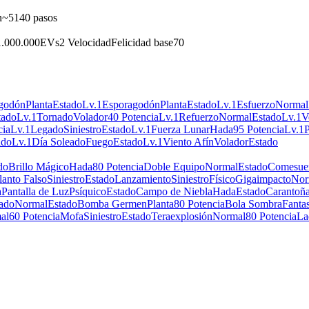
n
~5140 pasos
1.000.000
EVs
2 Velocidad
Felicidad base
70
godón
Planta
Estado
Lv.1
Esporagodón
Planta
Estado
Lv.1
Esfuerzo
Normal
tado
Lv.1
Tornado
Volador
40 Potencia
Lv.1
Refuerzo
Normal
Estado
Lv.1
V
cia
Lv.1
Legado
Siniestro
Estado
Lv.1
Fuerza Lunar
Hada
95 Potencia
Lv.1
ado
Lv.1
Día Soleado
Fuego
Estado
Lv.1
Viento Afín
Volador
Estado
do
Brillo Mágico
Hada
80 Potencia
Doble Equipo
Normal
Estado
Comesue
lanto Falso
Siniestro
Estado
Lanzamiento
Siniestro
Físico
Gigaimpacto
Nor
a
Pantalla de Luz
Psíquico
Estado
Campo de Niebla
Hada
Estado
Carantoñ
ado
Normal
Estado
Bomba Germen
Planta
80 Potencia
Bola Sombra
Fanta
al
60 Potencia
Mofa
Siniestro
Estado
Teraexplosión
Normal
80 Potencia
La