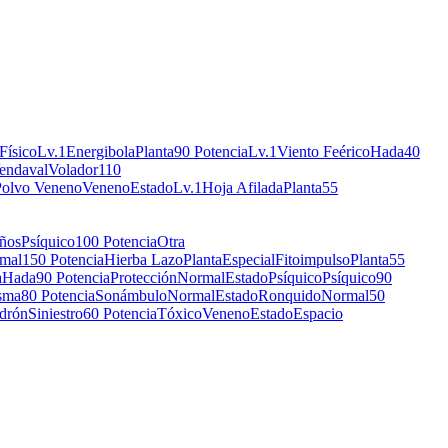
Físico
Lv.1
Energibola
Planta
90 Potencia
Lv.1
Viento Feérico
Hada
40
endaval
Volador
110
Polvo Veneno
Veneno
Estado
Lv.1
Hoja Afilada
Planta
55
ños
Psíquico
100 Potencia
Otra
mal
150 Potencia
Hierba Lazo
Planta
Especial
Fitoimpulso
Planta
55
a
Hada
90 Potencia
Protección
Normal
Estado
Psíquico
Psíquico
90
sma
80 Potencia
Sonámbulo
Normal
Estado
Ronquido
Normal
50
drón
Siniestro
60 Potencia
Tóxico
Veneno
Estado
Espacio