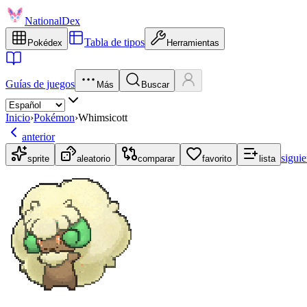
NationalDex
Tabla de tipos
Pokédex
Herramientas
Guías de juegos
Más
Buscar
Inicio
›
Pokémon
›
Whimsicott
anterior
siguie
sprite
aleatorio
comparar
favorito
lista