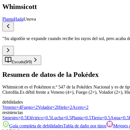
Whimsicott
Planta
Hada
Unova
"
Su algodón se expande cuando recibe los rayos del sol, pero acaba 
Escudo
(
9
/
9
)
Resumen de datos de la Pokédex
Whimsicott es el Pokémon n.º 547 de la Pokédex Nacional y es de tipo
Clorofila.Es débil frente a Veneno (4×), Fuego (2×), Volador (2×), Hi
debilidades
Veneno
×4
Fuego
×2
Volador
×2
Hielo
×2
Acero
×2
resistencias
Siniestro
×0.5
Eléctrico
×0.5
Lucha
×0.5
Planta
×0.5
Tierra
×0.5
Agua
×0.5
Guía completa de debilidades
Tabla de daño por tipos
Mejores 