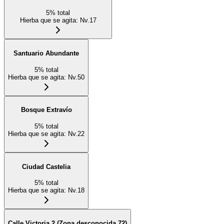
5
%
total
Hierba que se agita
:
Nv.17
Santuario Abundante
5
%
total
Hierba que se agita
:
Nv.50
Bosque Extravío
5
%
total
Hierba que se agita
:
Nv.22
Ciudad Castelia
5
%
total
Hierba que se agita
:
Nv.18
Calle Victoria 2 (Zona desconocida 72)