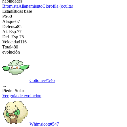
habilidades
Bromista
Allanamiento
Clorofila
(oculta)
Estadísticas base
PS
60
Ataque
67
Defensa
85
At. Esp.
77
Def. Esp.
75
Velocidad
116
Total
480
evolución
Cottonee
#
546
→
Piedra Solar
Ver guía de evolución
Whimsicott
#
547