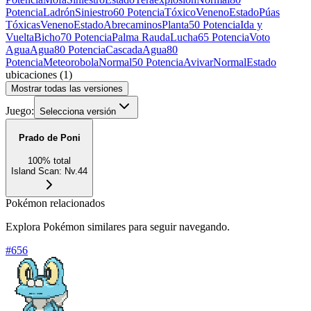
Potencia
Ladrón
Siniestro
60 Potencia
Tóxico
Veneno
Estado
Púas
Tóxicas
Veneno
Estado
Abrecaminos
Planta
50 Potencia
Ida y
Vuelta
Bicho
70 Potencia
Palma Rauda
Lucha
65 Potencia
Voto
Agua
Agua
80 Potencia
Cascada
Agua
80
Potencia
Meteorobola
Normal
50 Potencia
Avivar
Normal
Estado
ubicaciones
(
1
)
Mostrar todas las versiones
Juego:
Selecciona versión
Prado de Poni
100
%
total
Island Scan
:
Nv.44
Pokémon relacionados
Explora Pokémon similares para seguir navegando.
#
656