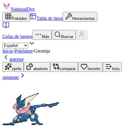
NationalDex
Tabla de tipos
Pokédex
Herramientas
Guías de juegos
Más
Buscar
Inicio
›
Pokémon
›
Greninja
anterior
sprite
aleatorio
comparar
favorito
lista
siguiente