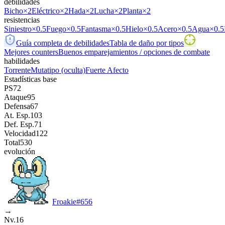
debilidades
Bicho
×2
Eléctrico
×2
Hada
×2
Lucha
×2
Planta
×2
resistencias
Siniestro
×0.5
Fuego
×0.5
Fantasma
×0.5
Hielo
×0.5
Acero
×0.5
Agua
×0.5
Guía completa de debilidades
Tabla de daño por tipos
Mejores counters
Buenos emparejamientos / opciones de combate
habilidades
Torrente
Mutatipo
(oculta)
Fuerte Afecto
Estadísticas base
PS
72
Ataque
95
Defensa
67
At. Esp.
103
Def. Esp.
71
Velocidad
122
Total
530
evolución
Froakie
#
656
→
Nv.16