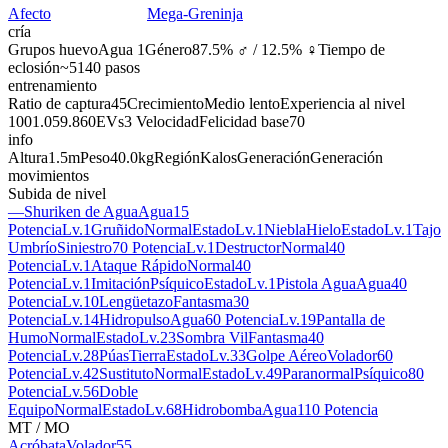
Afecto
Mega-Greninja
cría
Grupos huevo
Agua 1
Género
87.5% ♂ / 12.5% ♀
Tiempo de
eclosión
~5140 pasos
entrenamiento
Ratio de captura
45
Crecimiento
Medio lento
Experiencia al nivel
100
1.059.860
EVs
3 Velocidad
Felicidad base
70
info
Altura
1.5m
Peso
40.0kg
Región
Kalos
Generación
Generación
movimientos
Subida de nivel
—
Shuriken de Agua
Agua
15
Potencia
Lv.1
Gruñido
Normal
Estado
Lv.1
Niebla
Hielo
Estado
Lv.1
Tajo
Umbrío
Siniestro
70 Potencia
Lv.1
Destructor
Normal
40
Potencia
Lv.1
Ataque Rápido
Normal
40
Potencia
Lv.1
Imitación
Psíquico
Estado
Lv.1
Pistola Agua
Agua
40
Potencia
Lv.10
Lengüetazo
Fantasma
30
Potencia
Lv.14
Hidropulso
Agua
60 Potencia
Lv.19
Pantalla de
Humo
Normal
Estado
Lv.23
Sombra Vil
Fantasma
40
Potencia
Lv.28
Púas
Tierra
Estado
Lv.33
Golpe Aéreo
Volador
60
Potencia
Lv.42
Sustituto
Normal
Estado
Lv.49
Paranormal
Psíquico
80
Potencia
Lv.56
Doble
Equipo
Normal
Estado
Lv.68
Hidrobomba
Agua
110 Potencia
MT / MO
Acróbata
Volador
55