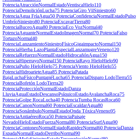
Potencia
Atracción
Normal
Estado
Ventisca
Hielo
110
Potencia
Demolición
Lucha
75 Potencia
Giro Vil
Siniestro
60
Potencia
Agua Fría
Agua
50 Potencia
Confidencia
Normal
Estado
Pulso
Umbrío
Siniestro
80 Potencia
Excavar
Tierra
80
Potencia
Buceo
Agua
80 Potencia
Eco Voz
Normal
40
Potencia
Aguante
Normal
Estado
Imagen
Normal
70 Potencia
Falso
Tortazo
Normal
40
Potencia
Lanzamiento
Siniestro
Físico
Gigaimpacto
Normal
150
Potencia
Hierba Lazo
Planta
Especial
Lanzamugre
Veneno
120
Potencia
Refuerzo
Normal
Estado
Hidrocañón
Agua
150
Potencia
Hiperrayo
Normal
150 Potencia
Rayo Hielo
Hielo
90
Potencia
Puño Hielo
Hielo
75 Potencia
Viento Hielo
Hielo
55
Potencia
Hidroariete
Agua
85 Potencia
Patada
Baja
Lucha
Físico
Puntapié
Lucha
65 Potencia
Disparo Lodo
Tierra
55
Potencia
Bofetón Lodo
Tierra
20
Potencia
Protección
Normal
Estado
Danza
Lluvia
Agua
Estado
Descanso
Psíquico
Estado
Avalancha
Roca
75
Potencia
Golpe Roca
Lucha
40 Potencia
Tumba Rocas
Roca
60
Potencia
Canon
Normal
60 Potencia
Escaldar
Agua
80
Potencia
Sonámbulo
Normal
Estado
Onda Tóxica
Veneno
95
Potencia
Antiaéreo
Roca
50 Potencia
Paisaje
Nevado
Hielo
Estado
Fuerza
Normal
80 Potencia
Surf
Agua
90
Potencia
Contoneo
Normal
Estado
Rapidez
Normal
60 Potencia
Danza
Espada
Normal
Estado
Derribo
Normal
90
Potencia
Mofa
Siniestro
Estado
Teraexplosión
Normal
80