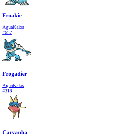
Froakie
Agua
Kalos
#
657
Frogadier
Agua
Kalos
#
318
Carvanha