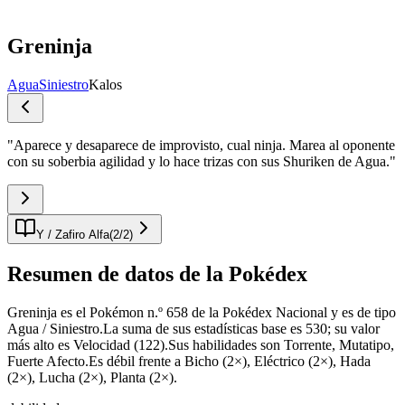
Greninja
Agua
Siniestro
Kalos
"
Aparece y desaparece de improvisto, cual ninja. Marea al oponente
con su soberbia agilidad y lo hace trizas con sus Shuriken de Agua.
"
Y / Zafiro Alfa
(
2
/
2
)
Resumen de datos de la Pokédex
Greninja es el Pokémon n.º 658 de la Pokédex Nacional y es de tipo
Agua / Siniestro.La suma de sus estadísticas base es 530; su valor
más alto es Velocidad (122).Sus habilidades son Torrente, Mutatipo,
Fuerte Afecto.Es débil frente a Bicho (2×), Eléctrico (2×), Hada
(2×), Lucha (2×), Planta (2×).