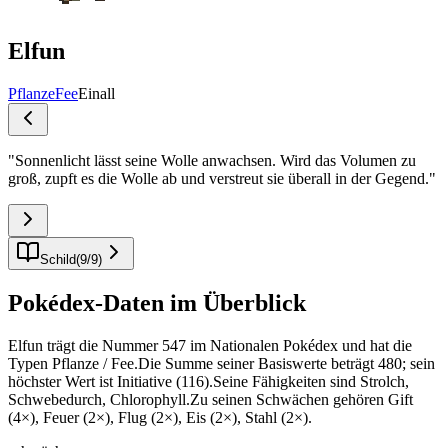
Elfun
Pflanze
Fee
Einall
"
Sonnenlicht lässt seine Wolle anwachsen. Wird das Volumen zu
groß, zupft es die Wolle ab und verstreut sie überall in der Gegend.
"
Schild
(
9
/
9
)
Pokédex-Daten im Überblick
Elfun trägt die Nummer 547 im Nationalen Pokédex und hat die
Typen Pflanze / Fee.Die Summe seiner Basiswerte beträgt 480; sein
höchster Wert ist Initiative (116).Seine Fähigkeiten sind Strolch,
Schwebedurch, Chlorophyll.Zu seinen Schwächen gehören Gift
(4×), Feuer (2×), Flug (2×), Eis (2×), Stahl (2×).