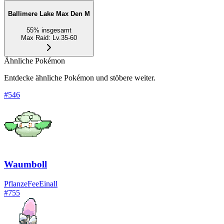
Ballimere Lake Max Den M
55
%
insgesamt
Max Raid
:
Lv.35-60
Ähnliche Pokémon
Entdecke ähnliche Pokémon und stöbere weiter.
#
546
Waumboll
Pflanze
Fee
Einall
#
755