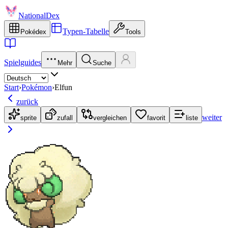
NationalDex
Typen-Tabelle
Pokédex
Tools
Spielguides
Mehr
Suche
Start
›
Pokémon
›
Elfun
zurück
weiter
sprite
zufall
vergleichen
favorit
liste