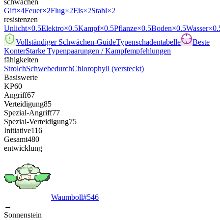
schwächen
Gift
×4
Feuer
×2
Flug
×2
Eis
×2
Stahl
×2
resistenzen
Unlicht
×0.5
Elektro
×0.5
Kampf
×0.5
Pflanze
×0.5
Boden
×0.5
Wasser
×0.
Vollständiger Schwächen-Guide
Typenschadentabelle
Beste
Konter
Starke Typenpaarungen / Kampfempfehlungen
fähigkeiten
Strolch
Schwebedurch
Chlorophyll
(versteckt)
Basiswerte
KP
60
Angriff
67
Verteidigung
85
Spezial-Angriff
77
Spezial-Verteidigung
75
Initiative
116
Gesamt
480
entwicklung
Waumboll
#
546
→
Sonnenstein