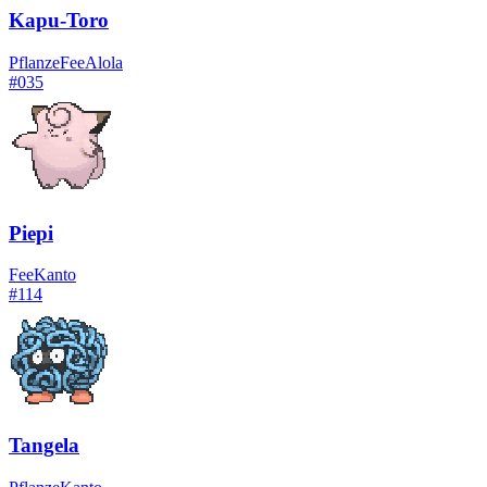
Kapu-Toro
Pflanze
Fee
Alola
#
035
Piepi
Fee
Kanto
#
114
Tangela