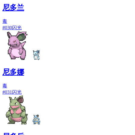
尼多兰
毒
#
030
闪光
尼多娜
毒
#
031
闪光