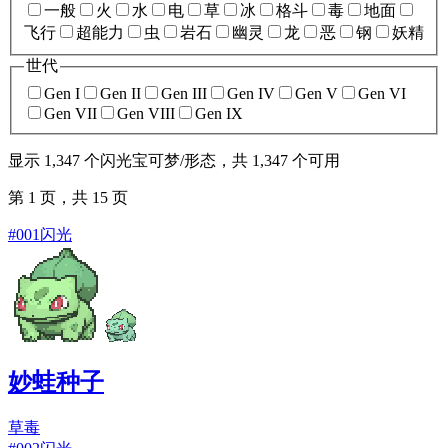
一般
火
水
电
草
冰
格斗
毒
地面
飞行
超能力
虫
岩石
幽灵
龙
恶
钢
妖精
世代
Gen I
Gen II
Gen III
Gen IV
Gen V
Gen VI
Gen VII
Gen VIII
Gen IX
显示 1,347 个闪光宝可梦/形态，共 1,347 个可用
第 1 页，共 15 页
#
001
闪光
妙蛙种子
草
毒