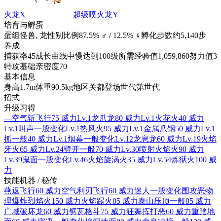
火龙X
超级喷火龙Y
培育与孵蛋
蛋组
怪兽, 龙
性别比例
87.5% ♂ / 12.5% ♀
孵化步数
约5,140步
养成
捕获率
45
成长曲线
中慢
达到100级所需经验值
1,059,860
努力值
3
特攻
基础亲密度
70
基本信息
身高
1.7m
体重
90.5kg
地区
关都
登场世代
第世代
招式
升级习得
—
空气斩
飞行
75 威力
Lv.1
龙爪
龙
80 威力
Lv.1
火花
火
40 威力
Lv.1
叫声
一般
变化
Lv.1
热风
火
95 威力
Lv.1
金属爪
钢
50 威力
Lv.1
抓
一般
40 威力
Lv.1
烟幕
一般
变化
Lv.12
龙息
龙
60 威力
Lv.19
火焰
牙
火
65 威力
Lv.24
劈开
一般
70 威力
Lv.30
喷射火焰
火
90 威力
Lv.39
鬼面
一般
变化
Lv.46
火焰旋涡
火
35 威力
Lv.54
炼狱
火
100 威
力
技能机器 / 秘传
燕返
飞行
60 威力
空气利刃
飞行
60 威力
迷人
一般
变化
围攻
恶
物
理
爆炸烈焰
火
150 威力
火焰踢
火
85 威力
泰山压顶
一般
85 威力
广域破坏
龙
60 威力
劈瓦
格斗
75 威力
狂舞挥打
恶
60 威力
重踏
地