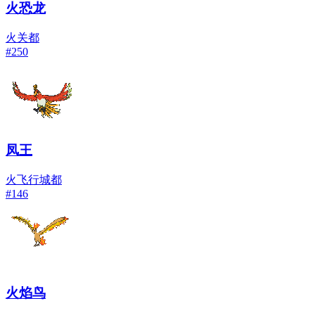
火恐龙
火
关都
#
250
凤王
火
飞行
城都
#
146
火焰鸟