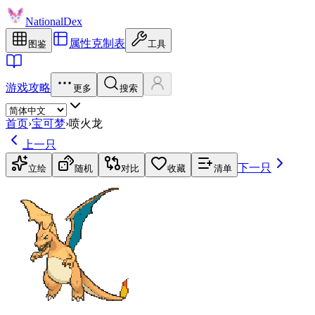
NationalDex
属性克制表
图鉴
工具
游戏攻略
更多
搜索
首页
›
宝可梦
›
喷火龙
上一只
下一只
立绘
随机
对比
收藏
清单