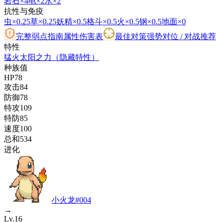
岩石
×4
电
×2
水
×2
抗性与免疫
虫
×0.25
草
×0.25
妖精
×0.5
格斗
×0.5
火
×0.5
钢
×0.5
地面
×0
完整弱点指南
属性伤害表
最佳对策
强势对位 / 对战推荐
特性
猛火
太阳之力
（隐藏特性）
种族值
HP
78
攻击
84
防御
78
特攻
109
特防
85
速度
100
总和
534
进化
小火龙
#
004
→
Lv.16