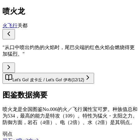
喷火龙
火
飞行
关都
"
从口中喷出灼热的火焰时，尾巴尖端的红色火焰会燃烧得更
加猛烈。
"
Let's Go! 皮卡丘 / Let's Go! 伊布
(
12
/
12
)
图鉴数据摘要
喷火龙是全国图鉴No.006的火／飞行属性宝可梦。种族值总和
为534，最高的能力是特攻（109）。特性为猛火・太阳之力。
防御方面，岩石（4倍）、电（2倍）、水（2倍）是其弱点。
弱点