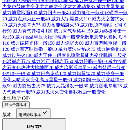
面
60 威力
密语
一般
变化
挖洞
地面
80 威力
舍身冲撞
一般
120 威
力
龙声鼓舞
龙
变化
龙之舞
龙
变化
龙之波动
龙
85 威力
龙尾
龙
60
威力
地震
地面
100 威力
回声
一般
40 威力
挺住
一般
变化
硬撑
一般
70 威力
点到为止
一般
40 威力
大字爆炎
火
110 威力
火之誓约
火
80 威力
火焰拳
火
75 威力
蓄能焰袭
火
50 威力
投掷
恶
物理
飞翔
飞
行
90 威力
真气弹
格斗
120 威力
真气拳
格斗
150 威力
终极冲击
一
般
150 威力
高温重压
火
物理
帮助
一般
变化
磨爪
恶
变化
暴风
飞行
110 威力
破坏光线
一般
150 威力
烧尽
火
60 威力
百万吨重踢
一般
120 威力
百万吨重拳
一般
80 威力
魔法火焰
火
75 威力
逆鳞
龙
120
威力
过热
火
130 威力
守住
一般
变化
睡觉
超能力
变化
吼叫
一般
变
化
岩崩
岩石
75 威力
岩石封锁
岩石
60 威力
轮唱
一般
60 威力
沙暴
岩石
变化
热沙大地
地面
70 威力
暗影爪
幽灵
70 威力
梦话
一般
变
化
打鼾
一般
50 威力
日光束
草
120 威力
钢翼
钢
70 威力
替身
一般
变化
大晴天
火
变化
高速星星
一般
60 威力
剑舞
一般
变化
猛撞
一
般
90 威力
豁出去
火
75 威力
太晶爆发
一般
80 威力
雷电拳
电
75 威
力
气象球
一般
50 威力
鬼火
火
变化
自我激励
一般
变化
出现场所
(
30
)
显示全部版本
版本：
选择游戏版本
12号道路