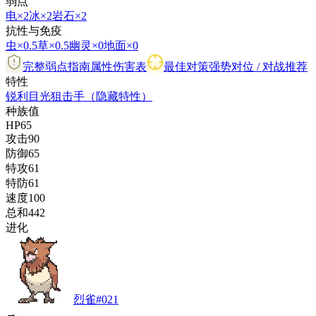
弱点
电
×2
冰
×2
岩石
×2
抗性与免疫
虫
×0.5
草
×0.5
幽灵
×0
地面
×0
完整弱点指南
属性伤害表
最佳对策
强势对位 / 对战推荐
特性
锐利目光
狙击手
（隐藏特性）
种族值
HP
65
攻击
90
防御
65
特攻
61
特防
61
速度
100
总和
442
进化
烈雀
#
021
→