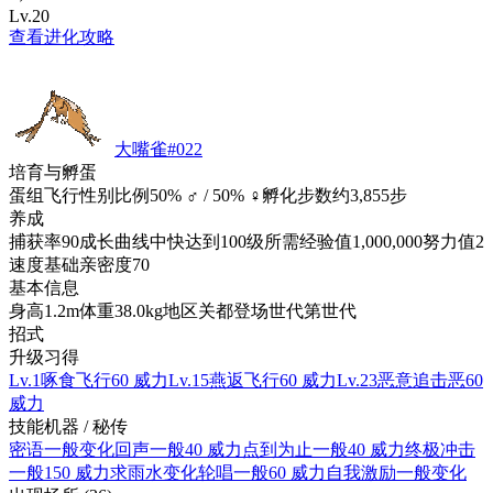
Lv.20
查看进化攻略
大嘴雀
#
022
培育与孵蛋
蛋组
飞行
性别比例
50% ♂ / 50% ♀
孵化步数
约3,855步
养成
捕获率
90
成长曲线
中快
达到100级所需经验值
1,000,000
努力值
2
速度
基础亲密度
70
基本信息
身高
1.2m
体重
38.0kg
地区
关都
登场世代
第世代
招式
升级习得
Lv.1
啄食
飞行
60 威力
Lv.15
燕返
飞行
60 威力
Lv.23
恶意追击
恶
60
威力
技能机器 / 秘传
密语
一般
变化
回声
一般
40 威力
点到为止
一般
40 威力
终极冲击
一般
150 威力
求雨
水
变化
轮唱
一般
60 威力
自我激励
一般
变化