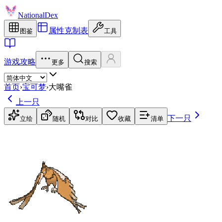
NationalDex
属性克制表
图鉴
工具
游戏攻略
更多
搜索
首页
›
宝可梦
›
大嘴雀
上一只
下一只
立绘
随机
对比
收藏
清单