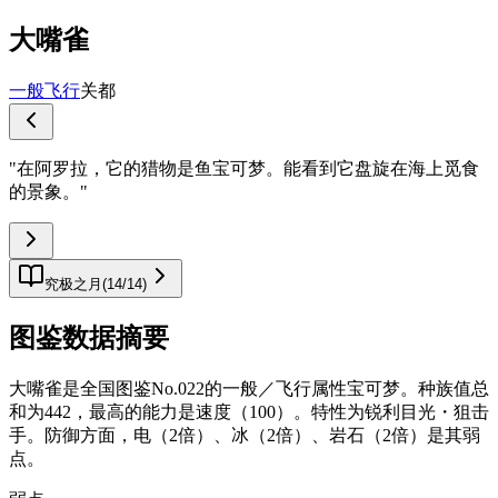
大嘴雀
一般
飞行
关都
"
在阿罗拉，它的猎物是鱼宝可梦。能看到它盘旋在海上觅食
的景象。
"
究极之月
(
14
/
14
)
图鉴数据摘要
大嘴雀是全国图鉴No.022的一般／飞行属性宝可梦。种族值总
和为442，最高的能力是速度（100）。特性为锐利目光・狙击
手。防御方面，电（2倍）、冰（2倍）、岩石（2倍）是其弱
点。