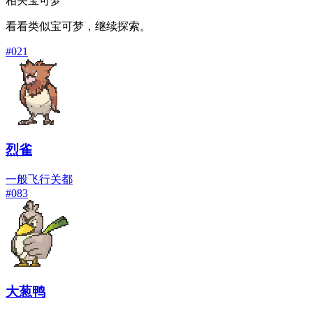
相关宝可梦
看看类似宝可梦，继续探索。
#
021
烈雀
一般
飞行
关都
#
083
大葱鸭