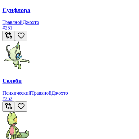
Сунфлора
Травяной
Джохто
#
251
Селеби
Психический
Травяной
Джохто
#
252