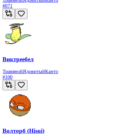
Травяной
Ядовитый
Канто
#
071
Виктреебел
Травяной
Ядовитый
Канто
#
100
Волторб (Hisui)