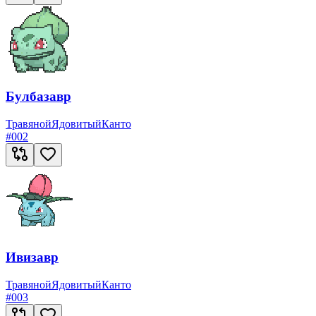
Булбазавр
Травяной
Ядовитый
Канто
#
002
Ивизавр
Травяной
Ядовитый
Канто
#
003