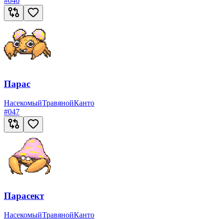
#
046
Парас
Насекомый
Травяной
Канто
#
047
Парасект
Насекомый
Травяной
Канто