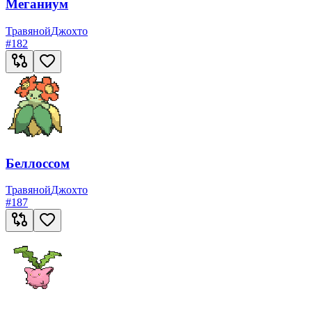
Меганиум
Травяной
Джохто
#
182
Беллоссом
Травяной
Джохто
#
187