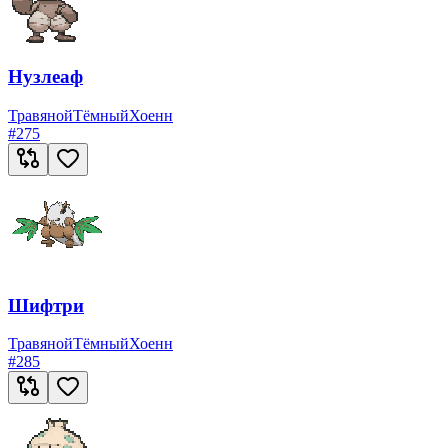
Нузлеаф
Травяной
Тёмный
Хоенн
#
275
Шифтри
Травяной
Тёмный
Хоенн
#
285