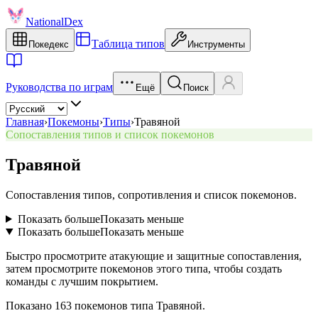
NationalDex
Таблица типов
Покедекс
Инструменты
Руководства по играм
Ещё
Поиск
Главная
›
Покемоны
›
Типы
›
Травяной
Сопоставления типов и список покемонов
Травяной
Сопоставления типов, сопротивления и список покемонов.
Показать больше
Показать меньше
Показать больше
Показать меньше
Быстро просмотрите атакующие и защитные сопоставления,
затем просмотрите покемонов этого типа, чтобы создать
команды с лучшим покрытием.
Показано 163 покемонов типа Травяной.