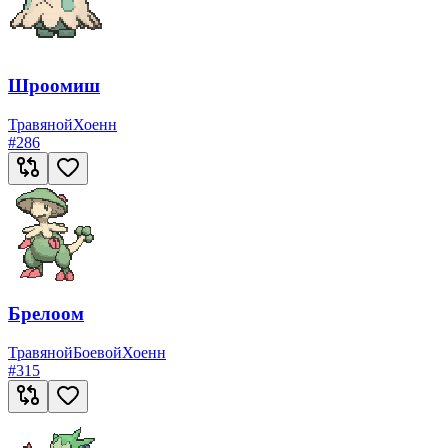
Шроомиш
Травяной
Хоенн
#
286
Брелоом
Травяной
Боевой
Хоенн
#
315