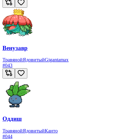
Венузавр
Травяной
Ядовитый
Gigantamax
#
043
Оддиш
Травяной
Ядовитый
Канто
#
044