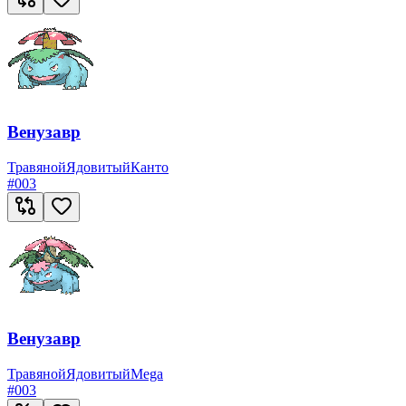
Венузавр
Травяной
Ядовитый
Канто
#
003
Венузавр
Травяной
Ядовитый
Mega
#
003