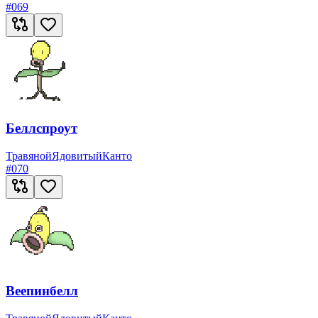
#
069
Беллспроут
Травяной
Ядовитый
Канто
#
070
Веепинбелл