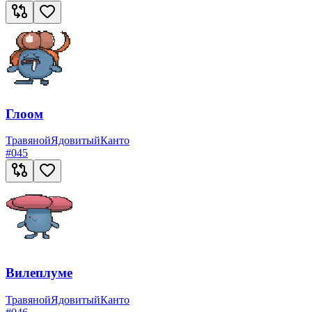
Глоом
Травяной
Ядовитый
Канто
#
045
Вилеплуме
Травяной
Ядовитый
Канто