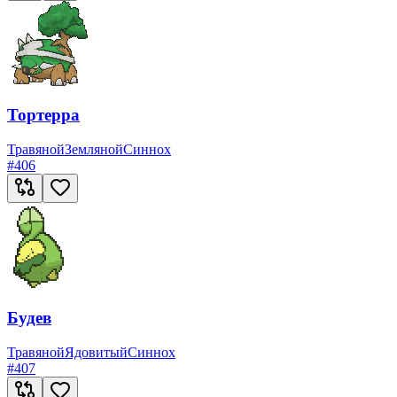
Тортерра
Травяной
Земляной
Синнох
#
406
Будев
Травяной
Ядовитый
Синнох
#
407