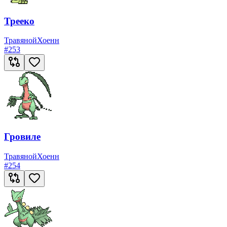
Трееко
Травяной
Хоенн
#
253
Гровиле
Травяной
Хоенн
#
254