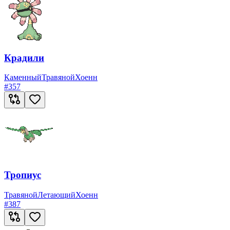
Крадили
Каменный
Травяной
Хоенн
#
357
Тропиус
Травяной
Летающий
Хоенн
#
387