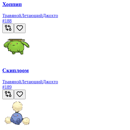
Хоппип
Травяной
Летающий
Джохто
#
188
Скиплоом
Травяной
Летающий
Джохто
#
189