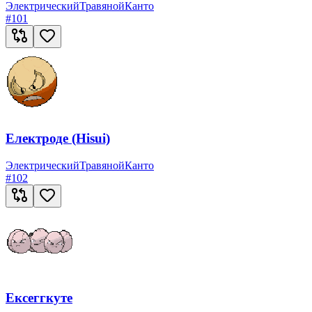
Электрический
Травяной
Канто
#
101
Електроде (Hisui)
Электрический
Травяной
Канто
#
102
Ексеггкуте