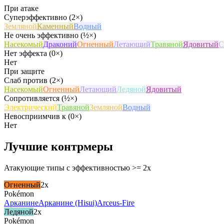
При атаке
Суперэффективно (2×)
Земляной
Каменный
Водный
Не очень эффективно (½×)
Насекомый
Драконий
Огненный
Летающий
Травяной
Ядовитый
С
Нет эффекта (0×)
Нет
При защите
Слаб против (2×)
Насекомый
Огненный
Летающий
Ледяной
Ядовитый
Сопротивляется (½×)
Электрический
Травяной
Земляной
Водный
Невосприимчив к (0×)
Нет
Лучшие контрмеры
Атакующие типы с эффективностью >= 2x
Огненный
2x
Pokémon
Арканине
Арканине (Hisui)
Arceus-Fire
Ледяной
2x
Pokémon