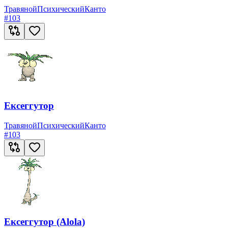
Травяной
Психический
Канто
#
103
Ексеггутор
Травяной
Психический
Канто
#
103
Ексеггутор (Alola)