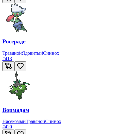
Росераде
Травяной
Ядовитый
Синнох
#
413
Вормадам
Насекомый
Травяной
Синнох
#
420