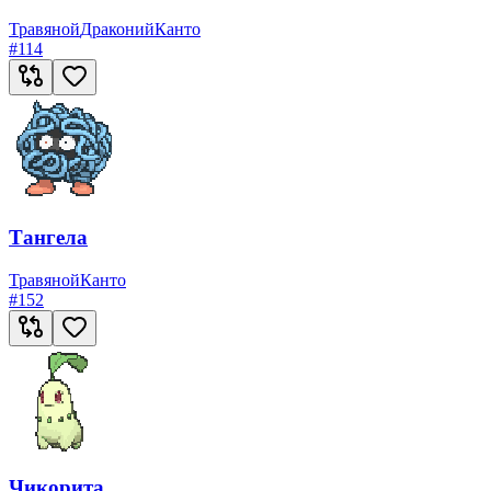
Травяной
Драконий
Канто
#
114
Тангела
Травяной
Канто
#
152
Чикорита