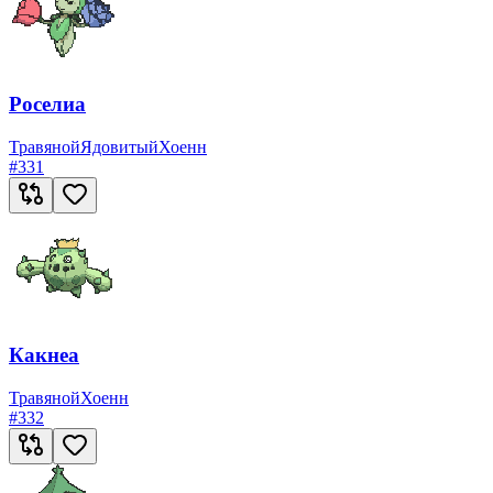
Роселиа
Травяной
Ядовитый
Хоенн
#
331
Какнеа
Травяной
Хоенн
#
332