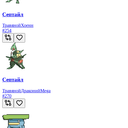
Септайл
Травяной
Хоенн
#
254
Септайл
Травяной
Драконий
Mega
#
270