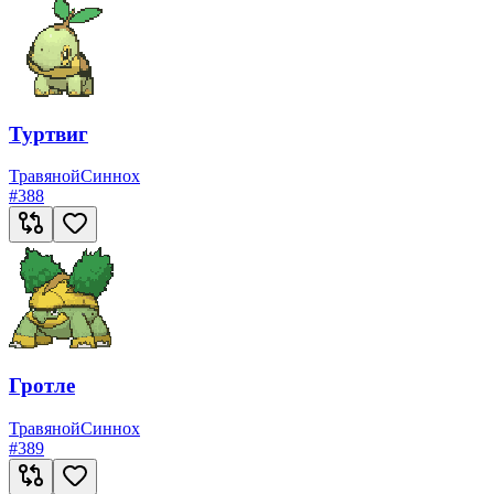
Туртвиг
Травяной
Синнох
#
388
Гротле
Травяной
Синнох
#
389