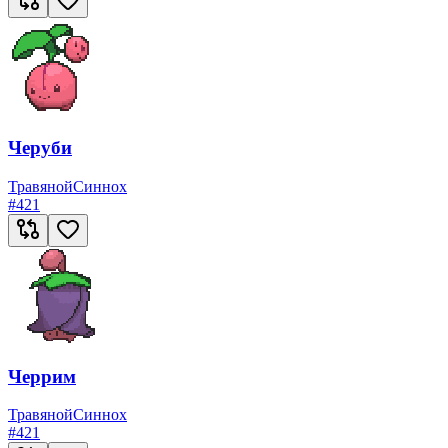
Черуби
Травяной
Синнох
#
421
Черрим
Травяной
Синнох
#
421