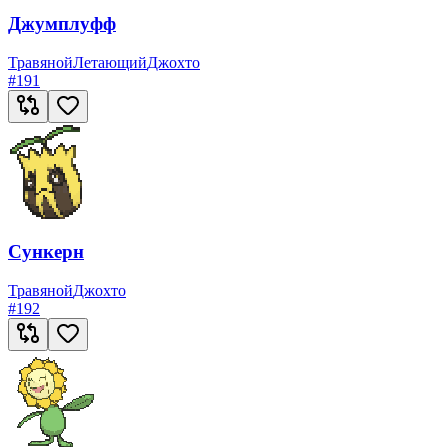
Джумплуфф
Травяной
Летающий
Джохто
#
191
Сункерн
Травяной
Джохто
#
192