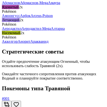
Абомаснов
Абомаснов-Mega
Амаура
Ядовитый
2x
Pokémon
Амоонгусс
Арбок
Arceus-Poison
Летающий
2x
Pokémon
Аеродактил
Аеродактил-Mega
Алтариа
Насекомый
2x
Pokémon
Аккелгор
Анорит
Аракванид
Стратегические советы
Отдайте предпочтение атакующим Огненный, чтобы
использовать слабость Травяной (2x).
Ожидайте частичного сопротивления против атакующих
Водный и планируйте покрытие соответственно.
Покемоны типа Травяной
#
001