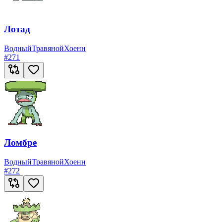
Лотад
Водный
Травяной
Хоенн
#
271
Ломбре
Водный
Травяной
Хоенн
#
272