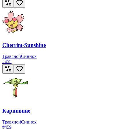
Cherrim-Sunshine
Травяной
Синнох
#
455
Карнивине
Травяной
Синнох
#
459