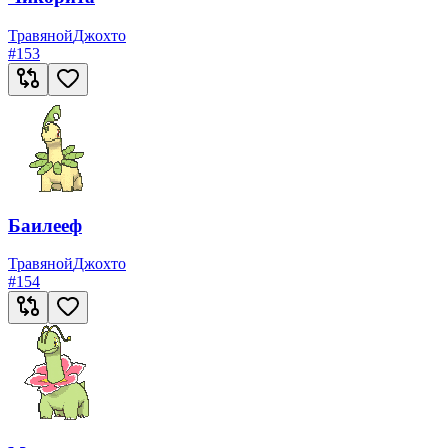
Травяной
Джохто
#
153
Баилееф
Травяной
Джохто
#
154