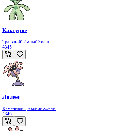
Кактурне
Травяной
Тёмный
Хоенн
#
345
Лилееп
Каменный
Травяной
Хоенн
#
346