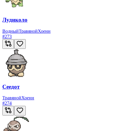
Лудиколо
Водный
Травяной
Хоенн
#
273
Сеедот
Травяной
Хоенн
#
274