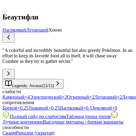
Беаутифли
Насекомый
Летающий
Хоенн
"
A colorful and incredibly beautiful but also greedy Pokémon. In an
effort to keep its favorite food all to itself, it will chase away
Combee as they try to gather nectar.
"
Legends: Arceus
(
11
/
11
)
слабости
Каменный
×4
Электрический
×2
Огненный
×2
Летающий
×2
Ледян
сопротивления
Боевой
×0.25
Травяной
×0.25
Насекомый
×0.5
Земляной
×0
Полный гайд по слабостям
Таблица урона типов
Лучшие контрпики
Выгодные матчапы / боевые варианты
способности
Сварм
Ривалри
(скрытая)