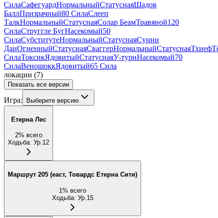
Сила
Сафегуард
Нормальный
Статусная
Шадов
Балл
Призрачный
80 Сила
Слееп
Талк
Нормальный
Статусная
Солар Беам
Травяной
120
Сила
Струггле Буг
Насекомый
50
Сила
Субституте
Нормальный
Статусная
Сунни
Даи
Огненный
Статусная
Сваггер
Нормальный
Статусная
Тхиеф
Т
Сила
Токсик
Ядовитый
Статусная
У-турн
Насекомый
70
Сила
Веношокк
Ядовитый
65 Сила
локации
(
7
)
Показать все версии
Игра:
Выберите версию
Етерна Лес
2
%
всего
Ходьба
:
Ур.12
Маршрут 205 (еаст, Товардс Етерна Сити)
1
%
всего
Ходьба
:
Ур.15