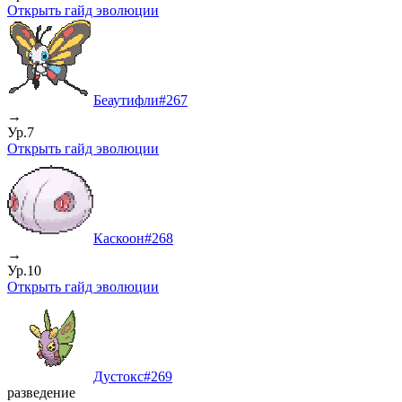
Открыть гайд эволюции
Беаутифли
#
267
→
Ур.7
Открыть гайд эволюции
Каскоон
#
268
→
Ур.10
Открыть гайд эволюции
Дустокс
#
269
разведение