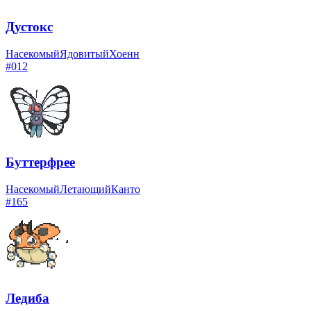
Дустокс
Насекомый
Ядовитый
Хоенн
#
012
Буттерфрее
Насекомый
Летающий
Канто
#
165
Ледиба