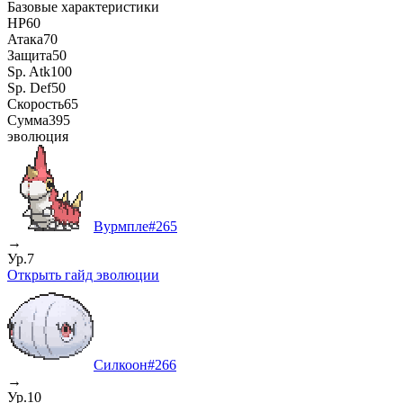
Базовые характеристики
HP
60
Атака
70
Защита
50
Sp. Atk
100
Sp. Def
50
Скорость
65
Сумма
395
эволюция
Вурмпле
#
265
→
Ур.7
Открыть гайд эволюции
Силкоон
#
266
→
Ур.10