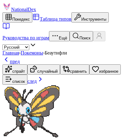
NationalDex
Таблица типов
Покедекс
Инструменты
Руководства по играм
Ещё
Поиск
Главная
›
Покемоны
›
Беаутифли
пред
спрайт
случайный
сравнить
избранное
след
список