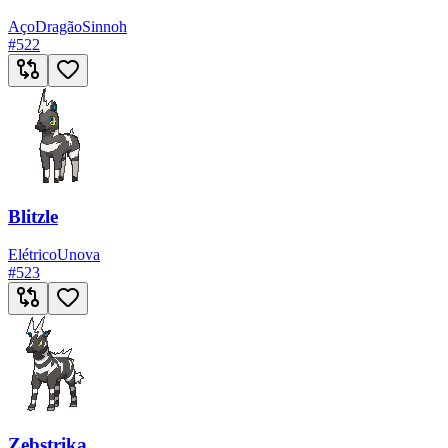
Aço
Dragão
Sinnoh
#
522
Blitzle
Elétrico
Unova
#
523
Zebstrika