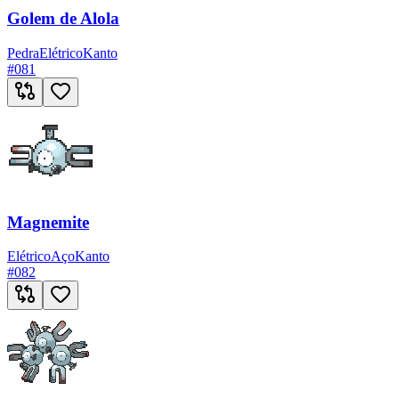
Golem de Alola
Pedra
Elétrico
Kanto
#
081
Magnemite
Elétrico
Aço
Kanto
#
082