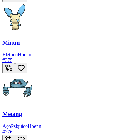
Minun
Elétrico
Hoenn
#
375
Metang
Aço
Psíquico
Hoenn
#
376