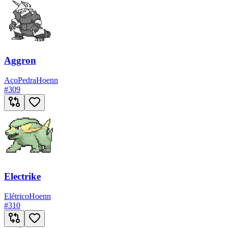
Aggron
Aço
Pedra
Hoenn
#
309
Electrike
Elétrico
Hoenn
#
310