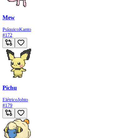
Mew
Psíquico
Kanto
#
172
Pichu
Elétrico
Johto
#
179