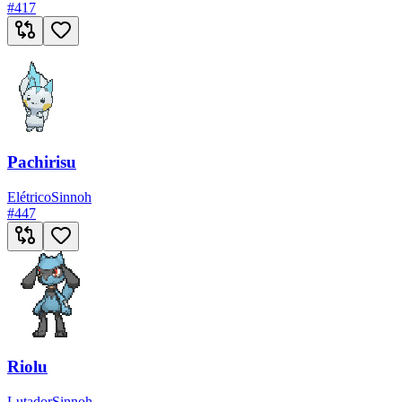
#
417
Pachirisu
Elétrico
Sinnoh
#
447
Riolu
Lutador
Sinnoh