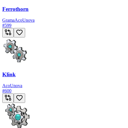
Ferrothorn
Grama
Aço
Unova
#
599
Klink
Aço
Unova
#
600