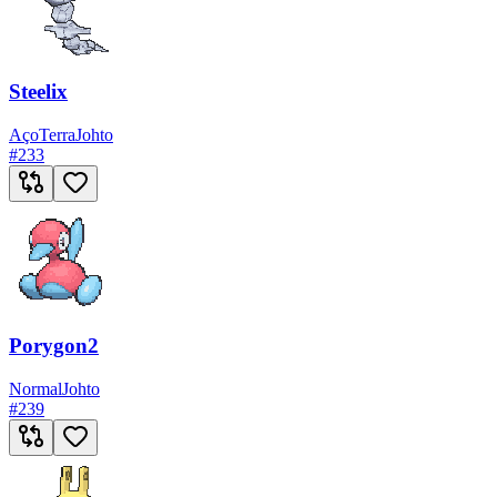
Steelix
Aço
Terra
Johto
#
233
Porygon2
Normal
Johto
#
239