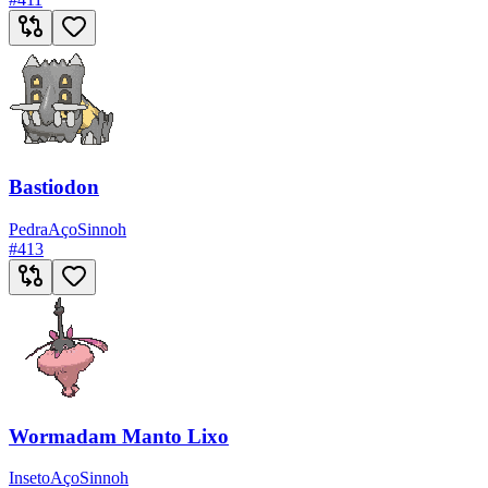
Bastiodon
Pedra
Aço
Sinnoh
#
413
Wormadam Manto Lixo
Inseto
Aço
Sinnoh