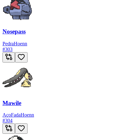
Nosepass
Pedra
Hoenn
#
303
Mawile
Aço
Fada
Hoenn
#
304