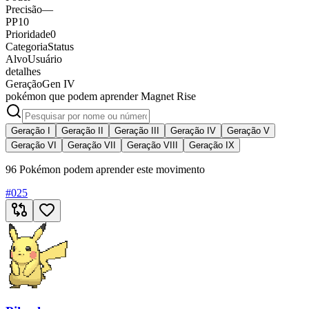
Precisão
—
PP
10
Prioridade
0
Categoria
Status
Alvo
Usuário
detalhes
Geração
Gen IV
pokémon que podem aprender Magnet Rise
Geração I
Geração II
Geração III
Geração IV
Geração V
Geração VI
Geração VII
Geração VIII
Geração IX
96 Pokémon podem aprender este movimento
#
025