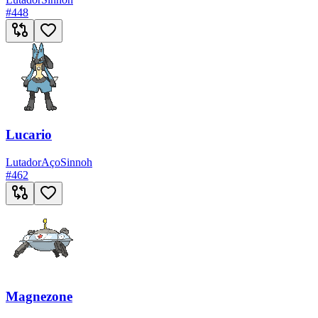
#
448
Lucario
Lutador
Aço
Sinnoh
#
462
Magnezone