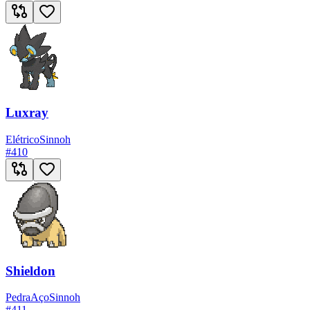
Luxray
Elétrico
Sinnoh
#
410
Shieldon
Pedra
Aço
Sinnoh
#
411