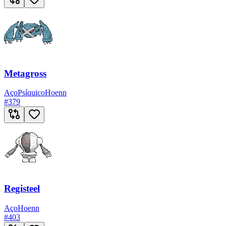
Metagross
Aço
Psíquico
Hoenn
#
379
Registeel
Aço
Hoenn
#
403