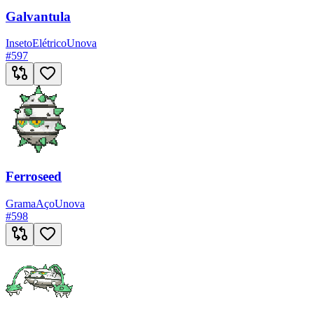
Galvantula
Inseto
Elétrico
Unova
#
597
Ferroseed
Grama
Aço
Unova
#
598