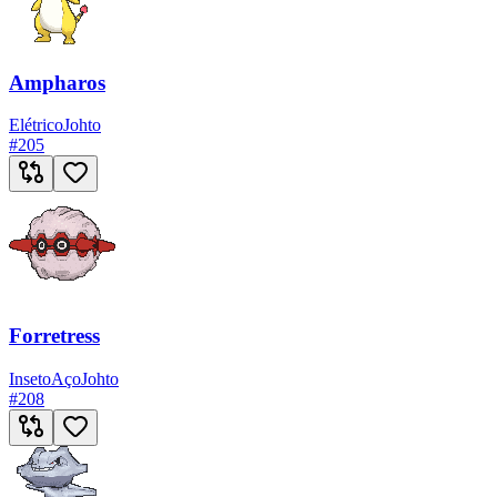
Ampharos
Elétrico
Johto
#
205
Forretress
Inseto
Aço
Johto
#
208