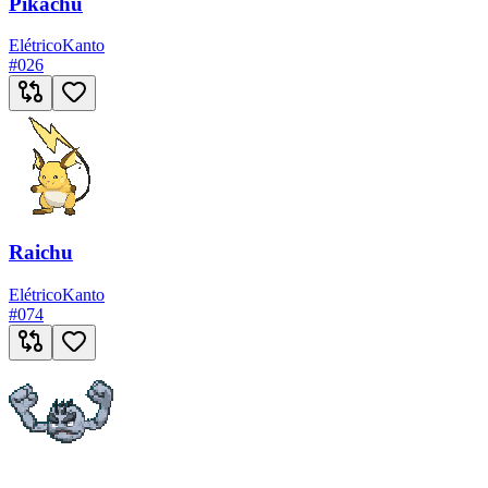
Pikachu
Elétrico
Kanto
#
026
Raichu
Elétrico
Kanto
#
074