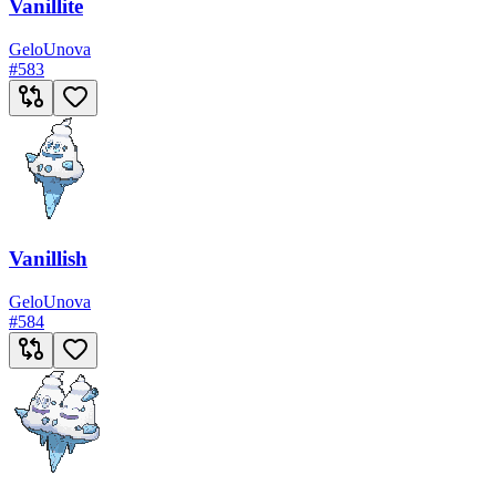
Vanillite
Gelo
Unova
#
583
Vanillish
Gelo
Unova
#
584