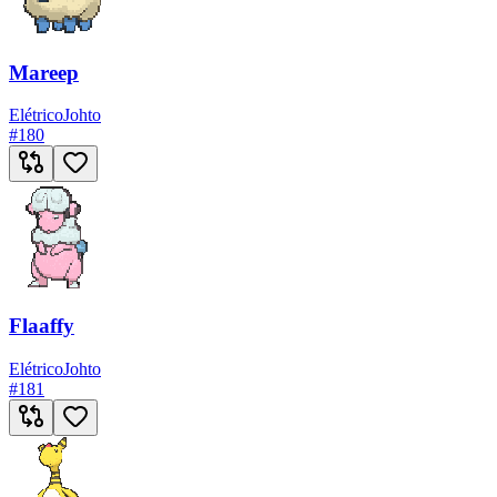
Mareep
Elétrico
Johto
#
180
Flaaffy
Elétrico
Johto
#
181