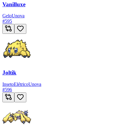
Vanilluxe
Gelo
Unova
#
595
Joltik
Inseto
Elétrico
Unova
#
596