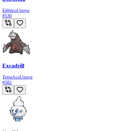
Elétrico
Unova
#
530
Excadrill
Terra
Aço
Unova
#
582