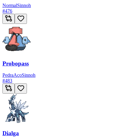
Normal
Sinnoh
#
476
Probopass
Pedra
Aço
Sinnoh
#
483
Dialga