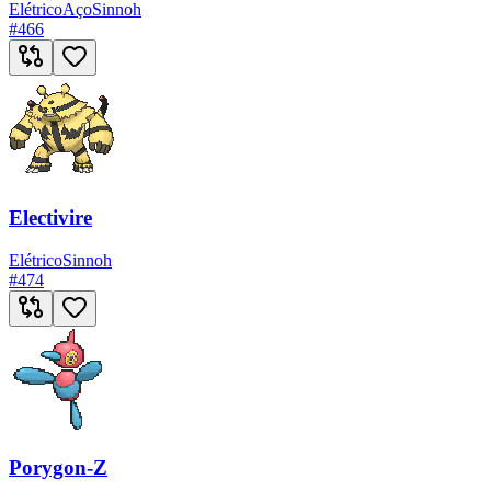
Elétrico
Aço
Sinnoh
#
466
Electivire
Elétrico
Sinnoh
#
474
Porygon-Z