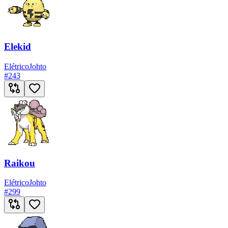
Elekid
Elétrico
Johto
#
243
Raikou
Elétrico
Johto
#
299