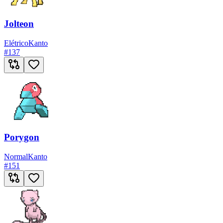
Jolteon
Elétrico
Kanto
#
137
Porygon
Normal
Kanto
#
151