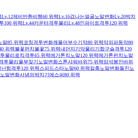
력
Lv.12
제비반환
비행
60 위력
Lv.16
겁나는얼굴
노말
변화
Lv.20
박치
투
100 위력
Lv.44
카운터
격투
물리
Lv.48
인파이트
격투
120 위력
노말
85 위력
코칭
격투
변화
깨물어부수기
악
80 위력
악의파동
악
80
40 위력
불꽃펀치
불꽃
75 위력
내던지기
악
물리
기합구슬
격투
120
투
물리
로킥
격투
65 위력
메가톤킥
노말
120 위력
메가톤펀치
노말
격투
물리
울부짖기
노말
변화
스톤샤워
바위
75 위력
암석봉인
바위
청난힘
격투
120 위력
스피드스타
노말
60 위력
칼춤
노말
변화
돌진
노
노말
변화
사념의박치기
에스퍼
80 위력