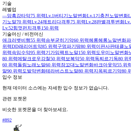
기술
레벨업
—
암흑강타
악
75 위력
Lv.1
버티기
노말
변화
Lv.1
기충전
노말
변화
L
기
노말
70 위력
Lv.24
깨트리다
격투
75 위력
Lv.28
판별
격투
변화
Lv
Lv.52
힘껏펀치
격투
150 위력
기술머신 / 비전머신
애크러뱃
비행
55 위력
승부굳히기
악
60 위력
헤롱헤롱
노말
변화
파
위력
DD래리어트
악
85 위력
구멍파기
땅
80 위력
이판사판태클
노
위력
속임수
악
95 위력
기가임팩트
노말
150 위력
도우미
노말
변화
80 위력
메탈크로우
강철
50 위력
보복
악
50 위력
독찌르기
독
80 위
60 위력
돌림노래
노말
60 위력
잠꼬대
노말
변화
바크아웃
악
55 위
말
90 위력
도발
악
변화
테라버스트
노말
80 위력
지옥찌르기
악
80 
입수 정보
현재 데이터 소스에는 자세한 입수 정보가 없습니다.
관련 포켓몬
비슷한 포켓몬을 더 찾아보세요.
#
892