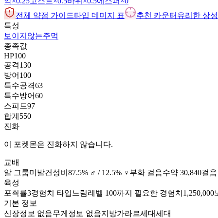
악
×0.25
고스트
×0.5
바위
×0.5
에스퍼
×0
전체 약점 가이드
타입 데미지 표
추천 카운터
유리한 상성 
특성
보이지않는주먹
종족값
HP
100
공격
130
방어
100
특수공격
63
특수방어
60
스피드
97
합계
550
진화
이 포켓몬은 진화하지 않습니다.
교배
알 그룹
미발견
성비
87.5% ♂ / 12.5% ♀
부화 걸음수
약 30,840걸음
육성
포획률
3
경험치 타입
느림
레벨 100까지 필요한 경험치
1,250,000
기본 정보
신장
정보 없음
무게
정보 없음
지방
가라르
세대
세대