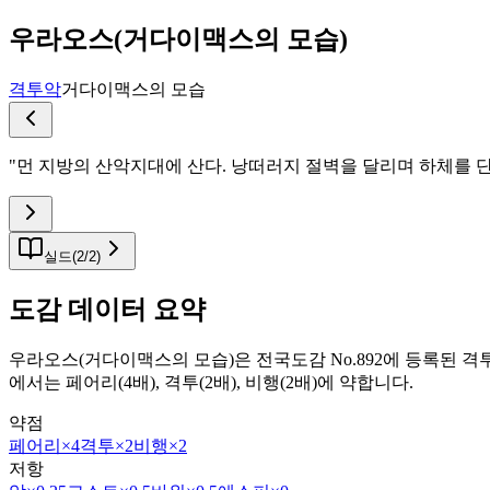
우라오스(거다이맥스의 모습)
격투
악
거다이맥스의 모습
"
먼 지방의 산악지대에 산다. 낭떠러지 절벽을 달리며 하체를 
실드
(
2
/
2
)
도감 데이터 요약
우라오스(거다이맥스의 모습)은 전국도감 No.892에 등록된 
에서는 페어리(4배), 격투(2배), 비행(2배)에 약합니다.
약점
페어리
×4
격투
×2
비행
×2
저항