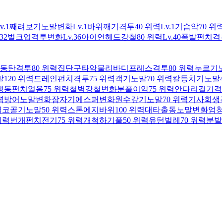
v.1
째려보기
노말
변화
Lv.1
바위깨기
격투
40 위력
Lv.1
기습
악
70 위
.32
벌크업
격투
변화
Lv.36
아이언헤드
강철
80 위력
Lv.40
폭발펀치
격
동탄
격투
80 위력
집단구타
악
물리
바디프레스
격투
80 위력
누르기
말
120 위력
드레인펀치
격투
75 위력
객기
노말
70 위력
칼등치기
노말
냉동펀치
얼음
75 위력
철벽
강철
변화
분풀이
악
75 위력
안다리걸기
격
력
방어
노말
변화
잠자기
에스퍼
변화
원수갚기
노말
70 위력
기사회생
력
코골기
노말
50 위력
스톤에지
바위
100 위력
대타출동
노말
변화
엄
위력
번개펀치
전기
75 위력
개척하기
풀
50 위력
유턴
벌레
70 위력
분발