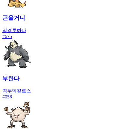
곤율거니
악
격투
하나
#
675
부란다
격투
악
칼로스
#
056