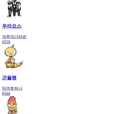
우라오스
격투
악
가라르
#
559
곤율랭
악
격투
하나
#
560