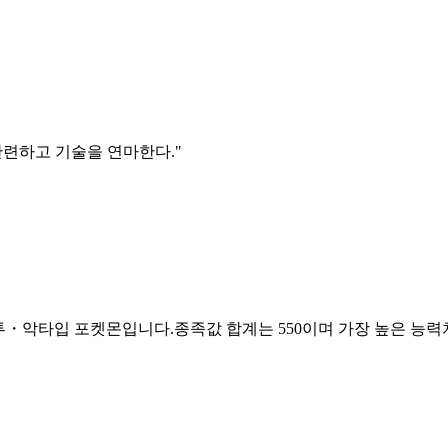
단련하고 기술을 연마한다.
"
격투・악타입 포켓몬입니다.종족값 합계는 550이며 가장 높은 능