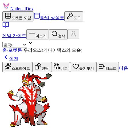
NationalDex
타입 상성표
포켓몬 도감
도구
게임 가이드
더보기
검색
홈
›
포켓몬
›
우라오스(거다이맥스의 모습)
이전
다음
스프라이트
랜덤
비교
즐겨찾기
리스트