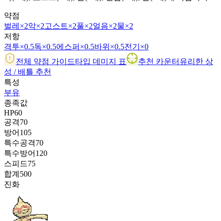
약점
벌레
×2
악
×2
고스트
×2
풀
×2
얼음
×2
물
×2
저항
격투
×0.5
독
×0.5
에스퍼
×0.5
바위
×0.5
전기
×0
전체 약점 가이드
타입 데미지 표
추천 카운터
유리한 상
성 / 배틀 추천
특성
부유
종족값
HP
60
공격
70
방어
105
특수공격
70
특수방어
120
스피드
75
합계
500
진화