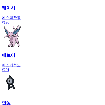
캐이시
에스퍼
관동
#
196
에브이
에스퍼
성도
#
201
안농