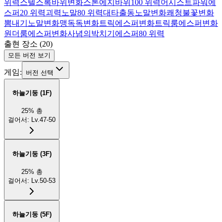
위력
스텔스록
바위
변화
스톤에지
바위
100 위력
어시스트파워
에
스퍼
20 위력
괴력
노말
80 위력
대타출동
노말
변화
쾌청
불꽃
변화
뽐내기
노말
변화
맹독
독
변화
트릭
에스퍼
변화
트릭룸
에스퍼
변화
원더룸
에스퍼
변화
사념의박치기
에스퍼
80 위력
출현 장소
(
20
)
모든 버전 보기
게임:
버전 선택
하늘기둥 (1F)
25
%
총
걸어서
:
Lv.47-50
하늘기둥 (3F)
25
%
총
걸어서
:
Lv.50-53
하늘기둥 (5F)