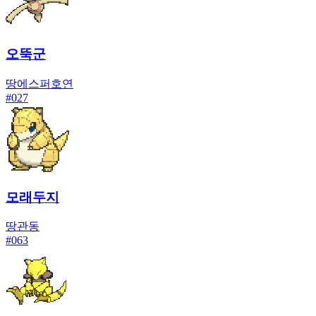
오뚝군
땅
에스퍼
호연
#
027
모래두지
땅
관동
#
063