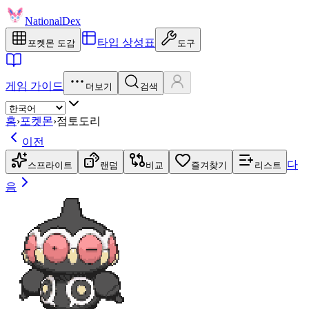
NationalDex
타입 상성표
포켓몬 도감
도구
게임 가이드
더보기
검색
홈
›
포켓몬
›
점토도리
이전
다
스프라이트
랜덤
비교
즐겨찾기
리스트
음