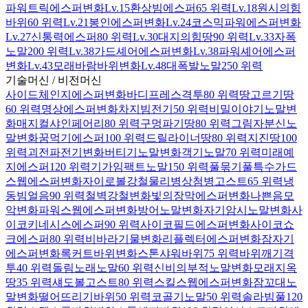
파워트릭
에스퍼
변화
Lv.15
환상빔
에스퍼
65 위력
Lv.18
원시의힘
바위
60 위력
Lv.21
봉인
에스퍼
변화
Lv.24
코스믹파워
에스퍼
변화
Lv.27
신통력
에스퍼
80 위력
Lv.30
대지의힘
땅
90 위력
Lv.33
자폭
노말
200 위력
Lv.38
가드셰어
에스퍼
변화
Lv.38
파워셰어
에스퍼
변화
Lv.43
모래바람
바위
변화
Lv.48
대폭발
노말
250 위력
기술머신 / 비전머신
사이드체인지
에스퍼
변화
바디프레스
격투
80 위력
땅고르기
땅
60 위력
명상
에스퍼
변화
차지빔
전기
50 위력
비밀이야기
노말
변
화
매지컬샤인
페어리
80 위력
구멍파기
땅
80 위력
그림자분신
노
말
변화
꿈먹기
에스퍼
100 위력
드릴라이너
땅
80 위력
지진
땅
100
위력
괴전파
전기
변화
버티기
노말
변화
객기
노말
70 위력
미래예
지
에스퍼
120 위력
기가임팩트
노말
150 위력
풀묶기
풀
특수
가드
스웹
에스퍼
변화
자이로볼
강철
물리
병상첨병
고스트
65 위력
냉
동빔
얼음
90 위력
철벽
강철
변화
빛의장막
에스퍼
변화
나쁜음모
악
변화
파워스웹
에스퍼
변화
방어
노말
변화
자기암시
노말
변화
사
이코키네시스
에스퍼
90 위력
사이코필드
에스퍼
변화
사이코쇼
크
에스퍼
80 위력
비바라기
물
변화
리플렉터
에스퍼
변화
잠자기
에스퍼
변화
록커트
바위
변화
스톤샤워
바위
75 위력
바위깨기
격
투
40 위력
돌림노래
노말
60 위력
신비의부적
노말
변화
모래지옥
땅
35 위력
섀도볼
고스트
80 위력
스킬스웹
에스퍼
변화
잠꼬대
노
말
변화
떨어뜨리기
바위
50 위력
코골기
노말
50 위력
솔라빔
풀
120