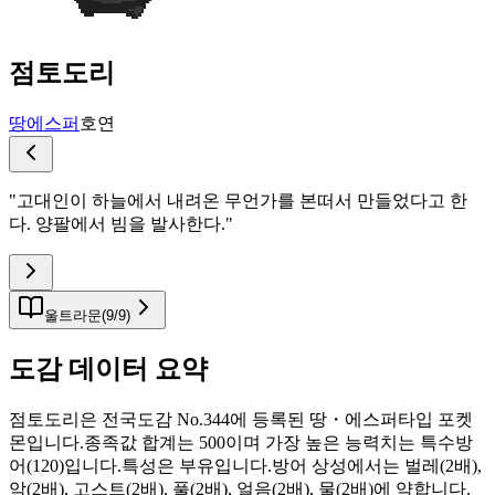
점토도리
땅
에스퍼
호연
"
고대인이 하늘에서 내려온 무언가를 본떠서 만들었다고 한
다. 양팔에서 빔을 발사한다.
"
울트라문
(
9
/
9
)
도감 데이터 요약
점토도리은 전국도감 No.344에 등록된 땅・에스퍼타입 포켓
몬입니다.종족값 합계는 500이며 가장 높은 능력치는 특수방
어(120)입니다.특성은 부유입니다.방어 상성에서는 벌레(2배),
악(2배), 고스트(2배), 풀(2배), 얼음(2배), 물(2배)에 약합니다.