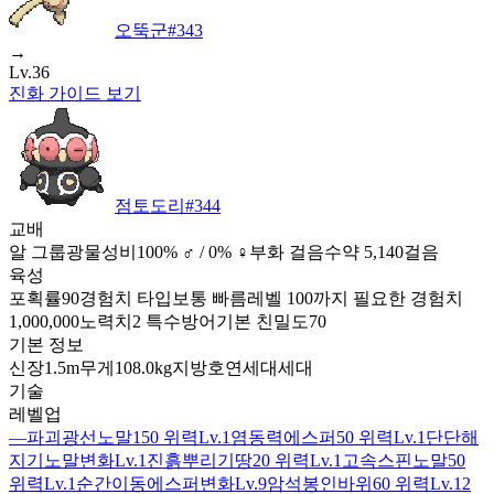
오뚝군
#
343
→
Lv.36
진화 가이드 보기
점토도리
#
344
교배
알 그룹
광물
성비
100% ♂ / 0% ♀
부화 걸음수
약 5,140걸음
육성
포획률
90
경험치 타입
보통 빠름
레벨 100까지 필요한 경험치
1,000,000
노력치
2 특수방어
기본 친밀도
70
기본 정보
신장
1.5m
무게
108.0kg
지방
호연
세대
세대
기술
레벨업
—
파괴광선
노말
150 위력
Lv.1
염동력
에스퍼
50 위력
Lv.1
단단해
지기
노말
변화
Lv.1
진흙뿌리기
땅
20 위력
Lv.1
고속스핀
노말
50
위력
Lv.1
순간이동
에스퍼
변화
Lv.9
암석봉인
바위
60 위력
Lv.12